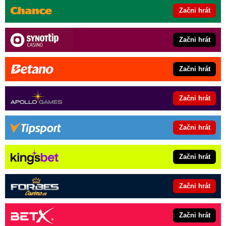
Začni hrát
Začni hrát
Začni hrát
Začni hrát
Začni hrát
Začni hrát
Začni hrát
Začni hrát