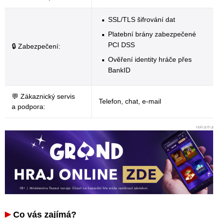
SSL/TLS šifrování dat
Platební brány zabezpečené
PCI DSS
🔒 Zabezpečení:
Ověření identity hráče přes
BankID
💬 Zákaznický servis
Telefon, chat, e-mail
a podpora:
Co vás zajímá?