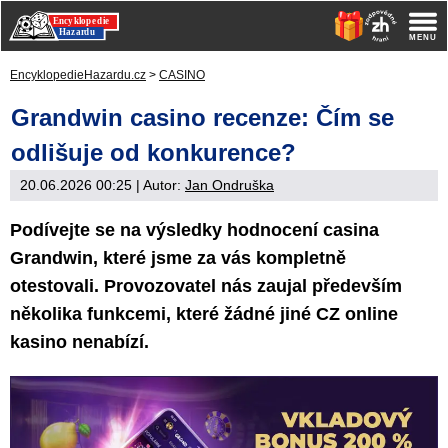
EncyklopedieHazardu.cz
>
CASINO
Grandwin casino recenze: Čím se
odlišuje od konkurence?
20.06.2026 00:25
| Autor:
Jan Ondruška
Podívejte se na výsledky hodnocení casina
Grandwin, které jsme za vás kompletně
otestovali. Provozovatel nás zaujal především
několika funkcemi, které žádné jiné CZ online
kasino nenabízí.