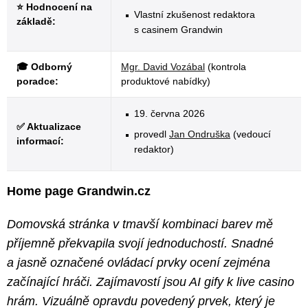
⭐️ Hodnocení na
Vlastní zkušenost redaktora
základě:
s casinem Grandwin
🎓 Odborný
Mgr. David Vozábal
(kontrola
poradce:
produktové nabídky)
19. června 2026
✅️ Aktualizace
provedl
Jan Ondruška
(vedoucí
informací:
redaktor)
Home page Grandwin.cz
Domovská stránka v tmavší kombinaci barev mě
příjemně překvapila svojí jednoduchostí. Snadné
a jasně označené ovládací prvky ocení zejména
začínající hráči. Zajímavostí jsou AI gify k live casino
hrám. Vizuálně opravdu povedený prvek, který je