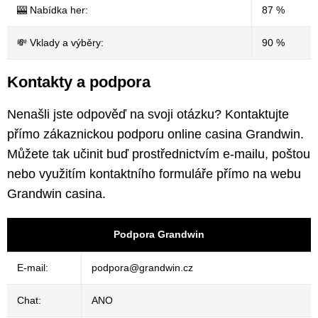
🎰 Nabídka her:
87 %
💸 Vklady a výběry:
90 %
Kontakty a podpora
Nenašli jste odpověď na svoji otázku? Kontaktujte
přímo zákaznickou podporu online casina Grandwin.
Můžete tak učinit buď prostřednictvím e-mailu, poštou
nebo využitím kontaktního formuláře přímo na webu
Grandwin casina.
Podpora Grandwin
E-mail:
podpora@grandwin.cz
Chat:
ANO