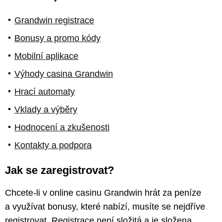
Grandwin registrace
Bonusy a promo kódy
Mobilní aplikace
Výhody casina Grandwin
Hrací automaty
Vklady a výběry
Hodnocení a zkušenosti
Kontakty a podpora
Jak se zaregistrovat?
Chcete-li v online casinu Grandwin hrát za peníze
a využívat bonusy, které nabízí, musíte se nejdříve
registrovat. Registrace není složitá a je složena