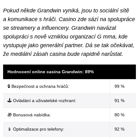
Pokud někde Grandwin vyniká, jsou to sociální sítě
a komunikace s hráči. Casino zde sází na spolupráce
se streamery a influencery. Grandwin navázal
spolupráci s nově vzniklou organizací G mma, kde
vystupuje jako generální partner. Dá se tak očekávat,
že mediální zásah casina bude rapidně narůstat.
Hodnocení online casina Grandwin: 89%
🔒 Bezpečnost a ochrana hráčů:
99 %
🕹️ Ovládání a uživatelské rozhraní:
91 %
🎁 Bonusová nabídka:
80 %
📱 Optimalizace pro telefony:
92 %