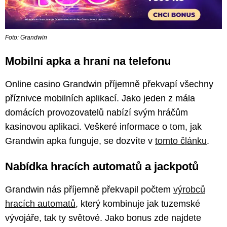
Foto: Grandwin
Mobilní apka a hraní na telefonu
Online casino Grandwin příjemně překvapí všechny
příznivce mobilních aplikací. Jako jeden z mála
domácích provozovatelů nabízí svým hráčům
kasinovou aplikaci. Veškeré informace o tom, jak
Grandwin apka funguje, se dozvíte v
tomto článku
.
Nabídka hracích automatů a jackpotů
Grandwin nás příjemně překvapil počtem
výrobců
hracích automatů
, který kombinuje jak tuzemské
vývojáře, tak ty světové. Jako bonus zde najdete