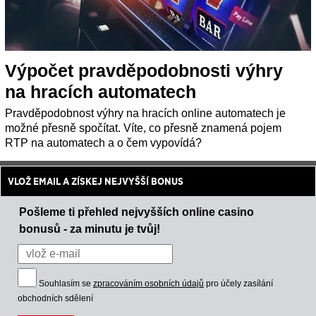
Výpočet pravděpodobnosti výhry
na hracích automatech
Pravděpodobnost výhry na hracích online automatech je
možné přesně spočítat. Víte, co přesně znamená pojem
RTP na automatech a o čem vypovídá?
VLOŽ EMAIL A ZÍSKEJ NEJVYŠŠÍ BONUS
Pošleme ti přehled nejvyšších online casino
bonusů - za minutu je tvůj!
Souhlasím se
zpracováním osobních údajů
pro účely zasílání
obchodních sdělení