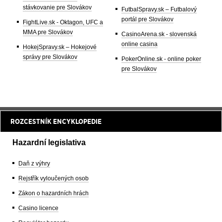
stávkovanie pre Slovákov
FutbalSpravy.sk – Futbalový
portál pre Slovákov
FightLive.sk - Oktagon, UFC a
MMA pre Slovákov
CasinoArena.sk - slovenská
online casina
HokejSpravy.sk – Hokejové
správy pre Slovákov
PokerOnline.sk - online poker
pre Slovákov
ROZCESTNÍK ENCYKLOPEDIE
Hazardní legislativa
Daň z výhry
Rejstřík vyloučených osob
Zákon o hazardních hrách
Casino licence