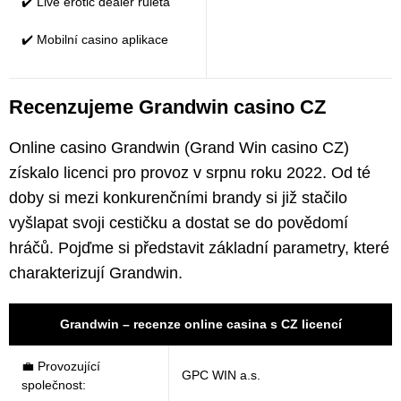
✔️ Live erotic dealer ruleta
✔️ Mobilní casino aplikace
Recenzujeme Grandwin casino CZ
Online casino Grandwin (Grand Win casino CZ)
získalo licenci pro provoz v srpnu roku 2022. Od té
doby si mezi konkurenčními brandy si již stačilo
vyšlapat svoji cestičku a dostat se do povědomí
hráčů. Pojďme si představit základní parametry, které
charakterizují Grandwin.
Grandwin – recenze online casina s CZ licencí
💼 Provozující
GPC WIN a.s.
společnost: