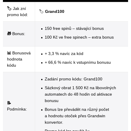
🏷️
Jak zní
🏷️
Grand100
promo kód:
150 free spinů – stávající bonus
🎁
Bonus:
100 Kč ve free spinech – extra bonus
📊
Bonusová
+ 3,3 % navíc za kód
hodnota
+ 66,6 % navíc k vstupnímu bonusu
kódu
Zadání promo kódu: Grand100
Sázkový obrat 1 500 Kč na libovolných
automatech do 48 hodin od aktivace
bonusu
📝
Podmínka:
Bonus lze převádět na různý počet
a hodnotu otoček přes Grandwin
konvertor.
Promo kód lze použít 1x.