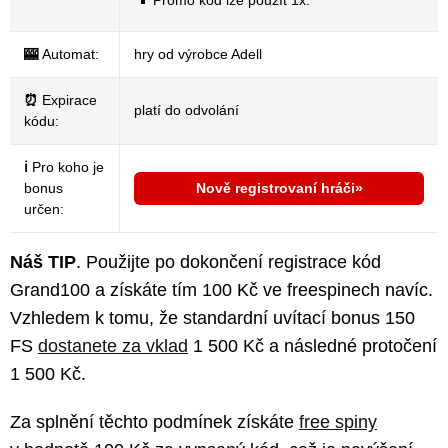
🎰
Automat:
hry od výrobce Adell
⏰
Expirace
platí do odvolání
kódu:
ℹ️
Pro koho je
bonus
Nově registrovaní hráči
určen:
Náš TIP
. Použijte po dokončení registrace kód
Grand100 a získáte tím 100 Kč ve freespinech navíc.
Vzhledem k tomu, že standardní uvítací bonus 150
FS
dostanete za vklad
1 500 Kč a následné protočení
1 500 Kč.
Za splnění těchto podmínek získáte
free spiny