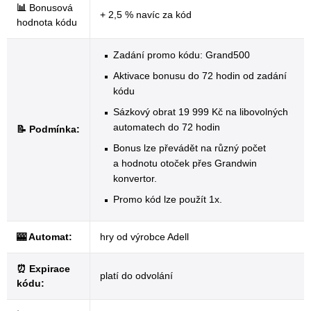
📊
Bonusová
+ 2,5 % navíc za kód
hodnota kódu
Zadání promo kódu: Grand500
Aktivace bonusu do 72 hodin od zadání
kódu
Sázkový obrat 19 999 Kč na libovolných
automatech do 72 hodin
📝 Podmínka:
Bonus lze převádět na různý počet
a hodnotu otoček přes Grandwin
konvertor.
Promo kód lze použít 1x.
🎰 Automat:
hry od výrobce Adell
⏰ Expirace
platí do odvolání
kódu: