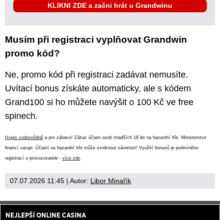
KLIKNI ZDE a začni hrát u Grandwinu
Musím při registraci vyplňovat Grandwin
promo kód?
Ne, promo kód při registraci zadávat nemusíte.
Uvítací bonus získáte automaticky, ale s kódem
Grand100 si ho můžete navýšit o 100 Kč ve free
spinech.
Hrajte zodpovědně
a pro zábavu! Zákaz účasti osob mladších 18 let na hazardní hře. Ministerstvo
financí varuje: Účastí na hazardní hře může vzniknout závislost! Využití bonusů je podmíněno
registrací u provozovatele -
více zde
.
07.07.2026 11:45
| Autor:
Libor Minařík
NEJLEPŠÍ ONLINE CASINA