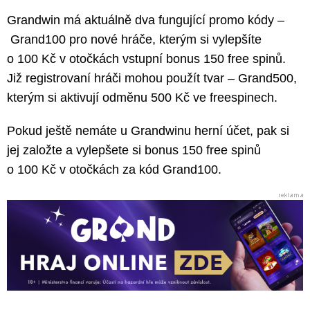
Grandwin má aktuálně dva fungující promo kódy –
Grand100 pro nové hráče, kterým si vylepšíte
o 100 Kč v otočkách vstupní bonus 150 free spinů.
Již registrovaní hráči mohou použít tvar – Grand500,
kterým si aktivují odměnu 500 Kč ve freespinech.
Pokud ještě nemáte u Grandwinu herní účet, pak si
jej založte a vylepšete si bonus 150 free spinů
o 100 Kč v otočkách za kód Grand100.