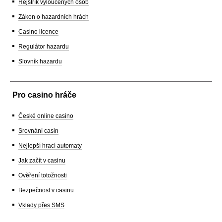
Rejstřík vyloučených osob
Zákon o hazardních hrách
Casino licence
Regulátor hazardu
Slovník hazardu
Pro casino hráče
České online casino
Srovnání casin
Nejlepší hrací automaty
Jak začít v casinu
Ověření totožnosti
Bezpečnost v casinu
Vklady přes SMS