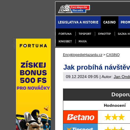
LEGISLATIVA A HISTORIE
CASINO
PROM
FORTUNA
TIPSPORT
SYNOTTIP
SAZKA H
KINGSBET
MAXA
EncyklopedieHazardu.cz
>
CASINO
Jak probíhá návště
09.12.2024 09:05
| Autor:
Jan Ond
Doporu
Hodnocení