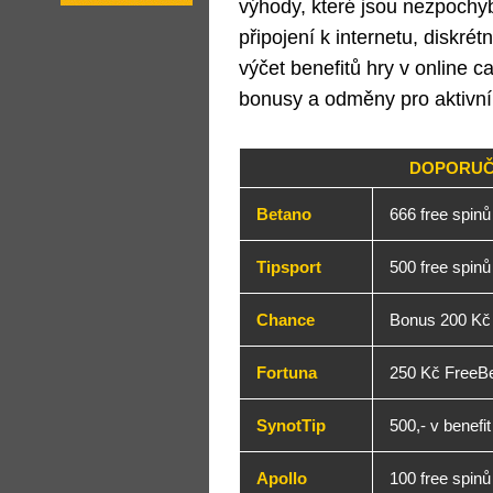
výhody, které jsou nezpochyb
připojení k internetu, diskré
výčet benefitů hry v online c
bonusy a odměny pro aktivní
DOPORUČ
Betano
666 free spinů
Tipsport
500 free spinů
Chance
Bonus 200 Kč
Fortuna
250 Kč FreeBe
SynotTip
500,- v benefi
Apollo
100 free spinů