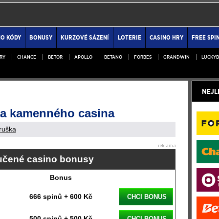
O KÓDY
BONUSY
KURZOVÉ SÁZENÍ
LOTERIE
CASINO HRY
FREE SPI
RY
CHANCE
BETOR
APOLLO
BETANO
FORBES
GRANDWIN
LUCKYB
NEJL
va kamenného casina
ruška
čené casino bonusy
Bonus
666 spinů + 600 Kč
CHCI BONUS
500 spinů + 500 Kč
CHCI BONUS