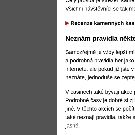
Celý prostor je střežen kame
Všichni návštěvníci se tak m
Recenze kamenných kasin
Neznám pravidla někte
Samozřejmě je vždy lepší mít
a podrobná pravidla her jako
internetu, ale pokud již jste 
neznáte, jednoduše se zeptejt
V casinech také bývají akce p
Podrobné časy je dobré si zj
jiné. V těchto akcích se počít
také neznají pravidla, takže
jasné.