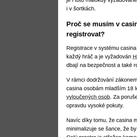
je i toto málokdy vyžadované
i v šortkách.
Proč se musím v casin
registrovat?
Registrace v systému casina 
každý hráč a je vyžadován
H
dbají na bezpečnost a také r
V rámci dodržování zákonem
casina osobám mladším 18 l
vyloučených osob
. Za poruš
opravdu vysoké pokuty.
Navíc díky tomu, že casina m
minimalizuje se šance, že by 