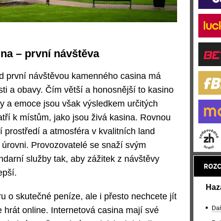
na – první návštěva
ed první návštěvou kamenného casina má
i a obavy. Čím větší a honosnější to kasino
city a emoce jsou však výsledkem určitých
atří k místům, jako jsou živá kasina. Rovnou
 prostředí a atmosféra v kvalitních land
 úrovni. Provozovatelé se snaží svým
darní služby tak, aby zážitek z návštěvy
ROZC
epší.
Haza
 o skutečné peníze, ale i přesto nechcete jít
Daň
 hrát online. Internetová casina mají své