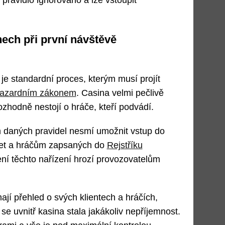
 pravidlo ignorováno a lze vstoupit
ech při první návštěvě
je standardní proces, kterým musí projít
azardním zákonem
. Casina velmi pečlivě
ozhodně nestojí o hráče, kteří podvádí.
 daných pravidel nesmí umožnit vstup do
et a hráčům zapsaných do
Rejstříku
ení těchto nařízení hrozí provozovatelům
ají přehled o svých klientech a hráčích,
se uvnitř kasina stala jakákoliv nepříjemnost.