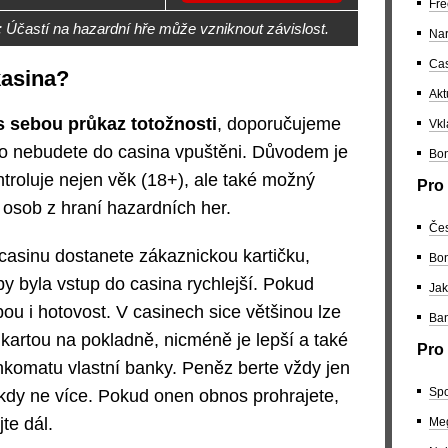
Fre
e: Účastí na hazardní hře může vzniknout závislost.
Nar
Cas
kasina?
Akt
 s sebou průkaz totožnosti
, doporučujeme
Vkl
o nebudete do casina vpuštěni. Důvodem je
Bo
ntroluje nejen věk (18+), ale také možný
Pro
 osob z hraní hazardních her.
Čes
casinu dostanete zákaznickou kartičku,
Bon
by byla vstup do casina rychlejší. Pokud
Jak
ou i hotovost. V casinech sice většinou lze
Ban
 kartou na pokladně, nicméně je lepší a také
Pro 
komatu vlastní banky. Peněz berte vždy jen
Spo
nikdy ne více. Pokud onen obnos prohrajete,
jte dál.
Me