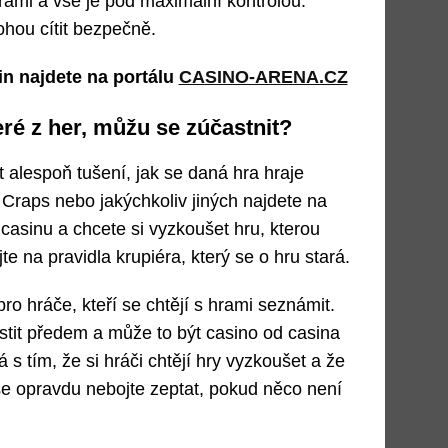
rami a vše je pod maximální kontrolou.
ohou cítit bezpečně.
 najdete na portálu
CASINO-ARENA.CZ
ré z her, můžu se zúčastnit?
 alespoň tušení, jak se daná hra hraje
 Craps nebo jakýchkoliv jiných najdete na
v casinu a chcete si vyzkoušet hru, kterou
e na pravidla krupiéra, který se o hru stará.
ro hráče, kteří se chtějí s hrami seznámit.
istit předem a může to být casino od casina
á s tím, že si hráči chtějí hry vyzkoušet a že
 se opravdu nebojte zeptat, pokud něco není