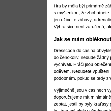
Hra by měla být primárně zá
s myšlenkou, že zbohatnete. 
jen užívejte zábavy, adrenali
Výhra sice není zaručená, al
Jak se mám obléknout
Dresscode do casina obvykle 
do čehokoliv, nebude žádný p
vyčnívali. Hráči jsou oblečen
oděvem. Nebudete vpuštěni 
podobném, pokud se tedy zro
Výjimečně jsou v casinech vy
doporučujeme mít minimálně 
zeptat, jestli by byly kraťas