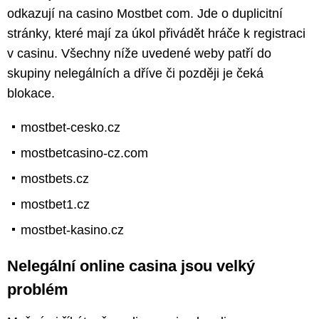
odkazují na casino Mostbet com. Jde o duplicitní
stránky, které mají za úkol přivádět hráče k registraci
v casinu. Všechny níže uvedené weby patří do
skupiny nelegálních a dříve či později je čeká
blokace.
mostbet-cesko.cz
mostbetcasino-cz.com
mostbets.cz
mostbet1.cz
mostbet-kasino.cz
Nelegální online casina jsou velký
problém