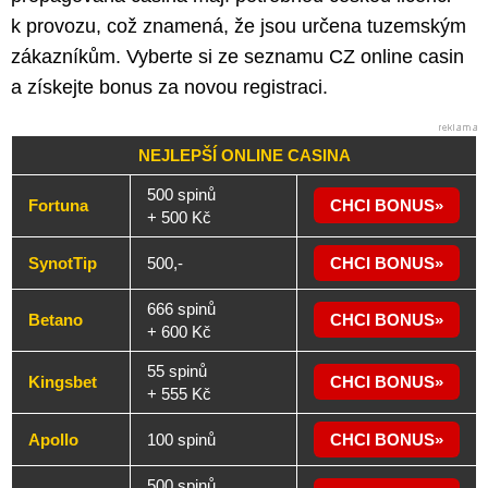
k provozu, což znamená, že jsou určena tuzemským
zákazníkům. Vyberte si ze seznamu CZ online casin
a získejte bonus za novou registraci.
NEJLEPŠÍ ONLINE CASINA
500 spinů
Fortuna
CHCI BONUS
+ 500 Kč
SynotTip
500,-
CHCI BONUS
666 spinů
Betano
CHCI BONUS
+ 600 Kč
55 spinů
Kingsbet
CHCI BONUS
+ 555 Kč
Apollo
100 spinů
CHCI BONUS
500 spinů