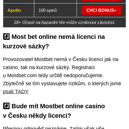
Apollo
100 spinů
CHCI BONUS
18+ Účastí na hazardní hře může vzniknout závislost.
#️⃣ Most bet online nemá licenci na
kurzové sázky?
Provozovatel Mostbet nemá v Česku licenci jak na
casino, tak na kurzové sázky. Registraci
u Mostbet.com tedy určitě nedoporučujeme.
Zbytečně se tím vystavujete rizikům, o kterých jsme
psali TADY
.
#️⃣ Bude mít Mostbet online casino
v Česku někdy licenci?
Přesnou odpověď neznáme. Zatím však vše