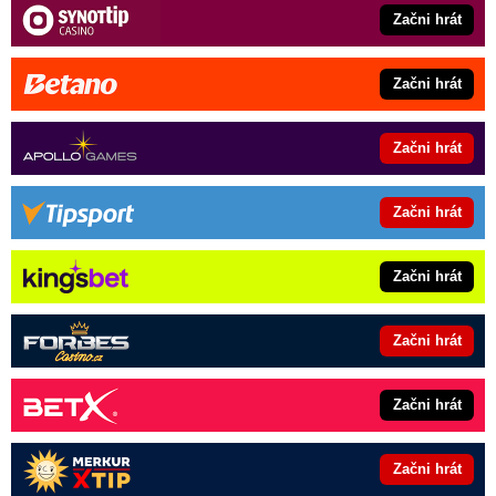
Začni hrát
Začni hrát
Začni hrát
Začni hrát
Začni hrát
Začni hrát
Začni hrát
Začni hrát