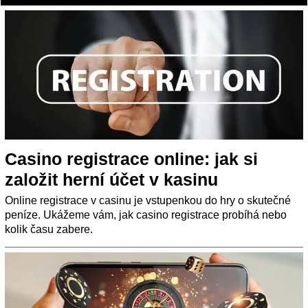
Casino registrace online: jak si
založit herní účet v kasinu
Online registrace v casinu je vstupenkou do hry o skutečné
peníze. Ukážeme vám, jak casino registrace probíhá nebo
kolik času zabere.