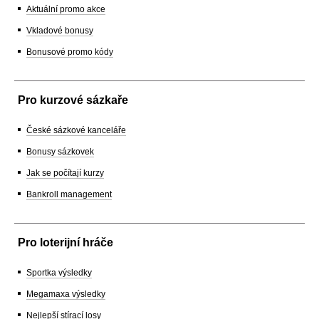
Aktuální promo akce
Vkladové bonusy
Bonusové promo kódy
Pro kurzové sázkaře
České sázkové kanceláře
Bonusy sázkovek
Jak se počítají kurzy
Bankroll management
Pro loterijní hráče
Sportka výsledky
Megamaxa výsledky
Nejlepší stírací losy