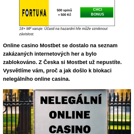
CHCI
500 spinů
BONUS
+ 500 Kč
18+ MF varuje: Účastí na hazardní hře může vzniknout
závislost.
Online casino Mostbet se dostalo na seznam
zakázaných internetových her a bylo
zablokováno. Z Česka si Mostbet už nepustíte.
Vysvětlíme vám, proč a jak došlo k blokaci
nelegálního online casina.