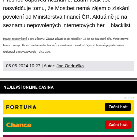
nasvědčuje tomu, že Mostbet nemá zájem o získání
povolení od Ministerstva financí ČR. Aktuálně je na
seznamu nepovolených internetových her – blacklist.
Hrajte zodpovědně
a pro zábavu! Zákaz účasti osob mladších 18 let na hazardní hře. Ministerstvo
financí varuje: Účastí na hazardní hře může vzniknout závislost! Využití bonusů je podmíněno
registrací u provozovatele -
více zde
.
05.05.2024 10:27
| Autor:
Jan Ondruška
NEJLEPŠÍ ONLINE CASINA
Začni hrát
Začni hrát