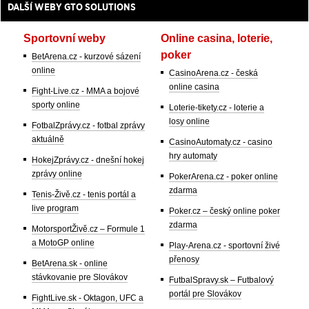
DALŠÍ WEBY GTO SOLUTIONS
Sportovní weby
Online casina, loterie,
poker
BetArena.cz - kurzové sázení
online
CasinoArena.cz - česká
online casina
Fight-Live.cz - MMA a bojové
sporty online
Loterie-tikety.cz - loterie a
losy online
FotbalZprávy.cz - fotbal zprávy
aktuálně
CasinoAutomaty.cz - casino
hry automaty
HokejZprávy.cz - dnešní hokej
zprávy online
PokerArena.cz - poker online
zdarma
Tenis-Živě.cz - tenis portál a
live program
Poker.cz – český online poker
zdarma
MotorsportŽivě.cz – Formule 1
a MotoGP online
Play-Arena.cz - sportovní živé
přenosy
BetArena.sk - online
stávkovanie pre Slovákov
FutbalSpravy.sk – Futbalový
portál pre Slovákov
FightLive.sk - Oktagon, UFC a