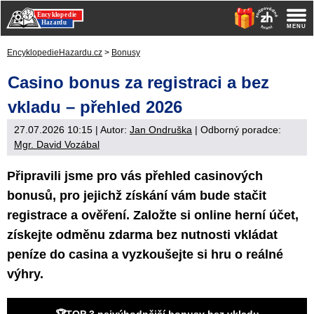
EncyklopedieHazardu.cz
>
Bonusy
Casino bonus za registraci a bez
vkladu – přehled 2026
27.07.2026 10:15
| Autor:
Jan Ondruška
| Odborný poradce:
Mgr. David Vozábal
Připravili jsme pro vás přehled casinových
bonusů, pro jejichž získání vám bude stačit
registrace a ověření. Založte si online herní účet,
získejte odměnu zdarma bez nutnosti vkládat
peníze do casina a vyzkoušejte si hru o reálné
výhry.