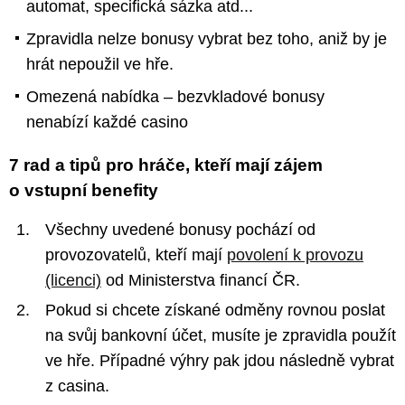
automat, specifická sázka atd...
Zpravidla nelze bonusy vybrat bez toho, aniž by je
hrát nepoužil ve hře.
Omezená nabídka – bezvkladové bonusy
nenabízí každé casino
7 rad a tipů pro hráče, kteří mají zájem
o vstupní benefity
Všechny uvedené bonusy pochází od
provozovatelů, kteří mají
povolení k provozu
(licenci)
od Ministerstva financí ČR.
Pokud si chcete získané odměny rovnou poslat
na svůj bankovní účet, musíte je zpravidla použít
ve hře. Případné výhry pak jdou následně vybrat
z casina.