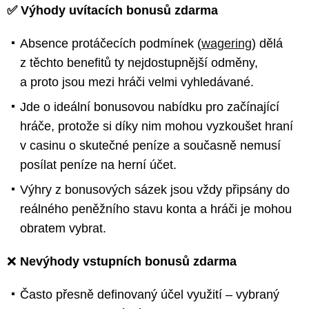
✅ Výhody uvítacích bonusů zdarma
Absence protáčecích podmínek (
wagering
) dělá
z těchto benefitů ty nejdostupnější odměny,
a proto jsou mezi hráči velmi vyhledávané.
Jde o ideální bonusovou nabídku pro začínající
hráče, protože si díky nim mohou vyzkoušet hraní
v casinu o skutečné peníze a současně nemusí
posílat peníze na herní účet.
Výhry z bonusových sázek jsou vždy připsány do
reálného peněžního stavu konta a hráči je mohou
obratem vybrat.
❌
Nevýhody vstupních bonusů zdarma
Často přesně definovaný účel využití – vybraný