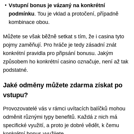
Vstupní bonus je vázaný na konkrétní
podmínku
. Tou je vklad a protočení, případně
kombinace obou.
Můžete se však běžně setkat s tím, že i casina tyto
pojmy zaměňují. Pro hráče je tedy zásadní znát
konkrétní pravidla pro připsání bonusu. Jakým
způsobem ho konkrétní casino označuje, není až tak
podstatné.
Jaké odměny můžete zdarma získat po
vstupu?
Provozovatelé vás v rámci uvítacích balíčků mohou
odměnit různými typy benefitů. Každá z nich má
specifické využití, a proto je dobré vědět, k čemu
konkrétní bonus využijete.