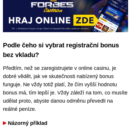
Podle čeho si vybrat registrační bonus
bez vkladu?
Předtím, než se zaregistrujete v online casinu, je
dobré vědět, jak ve skutečnosti nabízený bonus
funguje. Ne vždy totiž platí, že čím vyšší hodnotu
bonus má, tím lepší je. Vždy záleží na tom, co musíte
udělat proto, abyste danou odměnu převedli na
reálné peníze.
Názorný příklad