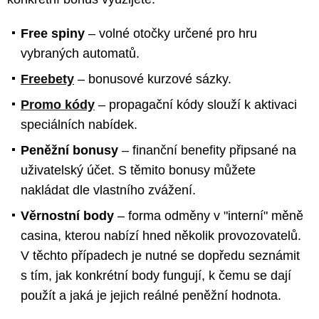
Free spiny
– volné otočky určené pro hru
vybraných automatů.
Freebety
– bonusové kurzové sázky.
Promo kódy
– propagační kódy slouží k aktivaci
speciálních nabídek.
Peněžní bonusy
– finanční benefity připsané na
uživatelský účet. S těmito bonusy můžete
nakládat dle vlastního zvážení.
Věrnostní body
– forma odměny v "interní" měně
casina, kterou nabízí hned několik provozovatelů.
V těchto případech je nutné se dopředu seznámit
s tím, jak konkrétní body fungují, k čemu se dají
použít a jaká je jejich reálné peněžní hodnota.