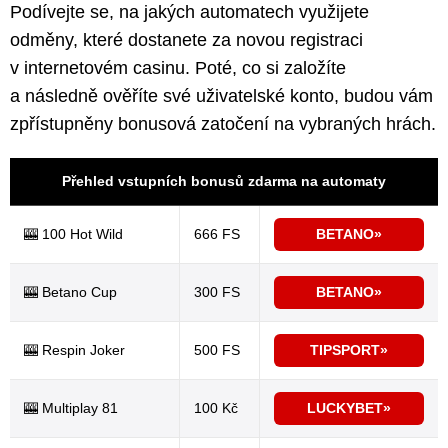
Podívejte se, na jakých automatech využijete
odměny, které dostanete za novou registraci
v internetovém casinu. Poté, co si založíte
a následně ověříte své uživatelské konto, budou vám
zpřístupněny bonusová zatočení na vybraných hrách.
Přehled vstupních bonusů zdarma na automaty
🎰 100 Hot Wild
666 FS
BETANO
🎰 Betano Cup
300 FS
BETANO
🎰 Respin Joker
500 FS
TIPSPORT
🎰 Multiplay 81
100 Kč
LUCKYBET