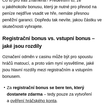
Co to pro vás znamená? Především to, že
u jakéhokoliv bonusu, který je nutné pro převod na
peníze nejdříve vsadit ve hře, nemáte přesnou
peněžní garanci. Dopředu tak nevíte, jakou částku ve
skutečnosti vyhrajete.
Registrační bonus vs. vstupní bonus –
jaké jsou rozdíly
Označení odměn v casinu může být pro spoustu
hráčů matoucí, a proto vám nyní vysvětlíme, jaké
jsou hlavní rozdíly mezi registračním a vstupním
bonusem.
Za
registrační bonus se bere ten, který
dostanete zdarma
– tedy pouze za vytvoření
a
ověření hráčského konta
.