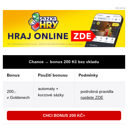
Chance → bonus 200 Kč bez vkladu
Bonus
Použití bonusu
Podmínky
automaty +
200,-
podrobná pravidla
kurzové sázky
v Goldenech
najdete ZDE
CHCI BONUS 200 KČ