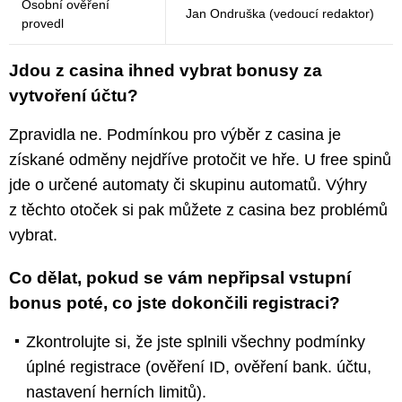
Osobní ověření
Jan Ondruška (vedoucí redaktor)
provedl
Jdou z casina ihned vybrat bonusy za
vytvoření účtu?
Zpravidla ne. Podmínkou pro výběr z casina je
získané odměny nejdříve protočit ve hře. U free spinů
jde o určené automaty či skupinu automatů. Výhry
z těchto otoček si pak můžete z casina bez problémů
vybrat.
Co dělat, pokud se vám nepřipsal vstupní
bonus poté, co jste dokončili registraci?
Zkontrolujte si, že jste splnili všechny podmínky
úplné registrace (ověření ID, ověření bank. účtu,
nastavení herních limitů).