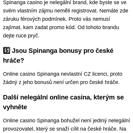
Spinanga casino je nelegální brand, kde byste se ve
svém vlastním zájmu neměli registrovat. Nemáte zde
záruku férových podmínek. Proto vás nemusí
zajímat, kam zadat promo kód. Od tohoto brandu
dejte ruce pryč.
5️⃣ Jsou Spinanga bonusy pro české
hráče?
Online casino Spinanga nevlastní CZ licenci, proto
žádný z jeho bonusů není určen pro české hráče.
Další nelegální online casina, kterým se
vyhněte
Online casino Spinanga bohužel není jediný nelegální
provozovatel, který se snaží cílit na české hráče. Na