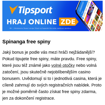
Spinanga free spiny
Jaký bonus je podle vás mezi hráči nejžádanější?
Pokud tipujete free spiny, máte pravdu. Free spiny,
které jsou též známé jako
volné otočky
nebo volná
zatočení, jsou skutečně nejoblíbenějším casino
bonusem. Uvědomují si to i jednotlivá casina, která je
cíleně zahrnují do svých registračních nabídek. Proto
je možné poměrně často získat free spiny zdarma,
jen za dokončení registrace.