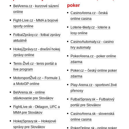
poker
BetArena.cz - kurzové sázení
online
CasinoArena.cz - česká
online casina
Fight-Live.cz - MMA a bojové
sporty online
Loterie-tikety.cz - loterie a
losy online
FotbalZprávy.cz - fotbal zprávy
aktuálně
CasinoAutomaty.cz - casino
hry automaty
HokejZprávy.cz - dnešní hokej
zprávy online
PokerArena.cz - poker online
zdarma
Tenis-Živě.cz - tenis portál a
live program
Poker.cz – český online poker
zdarma
MotorsportŽivě.cz – Formule 1
a MotoGP online
Play-Arena.cz - sportovní živé
přenosy
BetArena.sk - online
stávkovanie pre Slovákov
FutbalSpravy.sk – Futbalový
portál pre Slovákov
FightLive.sk - Oktagon, UFC a
MMA pre Slovákov
CasinoArena.sk - slovenská
online casina
HokejSpravy.sk – Hokejové
správy pre Slovákov
PokerOnline.sk - online poker