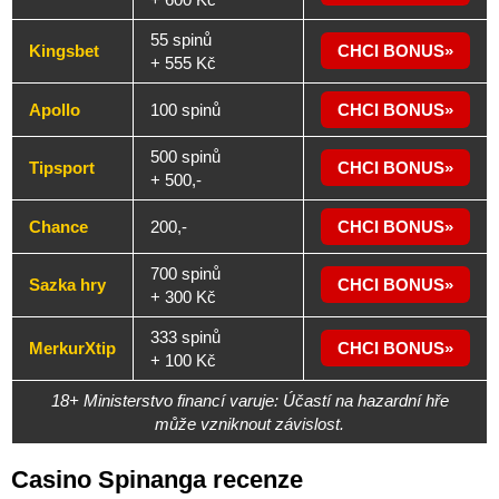
55 spinů
Kingsbet
CHCI BONUS
+ 555 Kč
Apollo
100 spinů
CHCI BONUS
500 spinů
Tipsport
CHCI BONUS
+ 500,-
Chance
200,-
CHCI BONUS
700 spinů
Sazka hry
CHCI BONUS
+ 300 Kč
333 spinů
MerkurXtip
CHCI BONUS
+ 100 Kč
18+ Ministerstvo financí varuje: Účastí na hazardní hře
může vzniknout závislost.
Casino Spinanga recenze