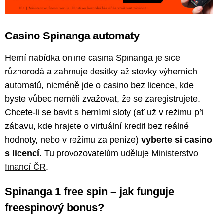
Casino Spinanga automaty
Herní nabídka online casina Spinanga je sice
různorodá a zahrnuje desítky až stovky výherních
automatů, nicméně jde o casino bez licence, kde
byste vůbec neměli zvažovat, že se zaregistrujete.
Chcete-li se bavit s herními sloty (ať už v režimu při
zábavu, kde hrajete o virtuální kredit bez reálné
hodnoty, nebo v režimu za peníze)
vyberte si casino
s licencí
. Tu provozovatelům uděluje
Ministerstvo
financí ČR
.
Spinanga 1 free spin – jak funguje
freespinový bonus?