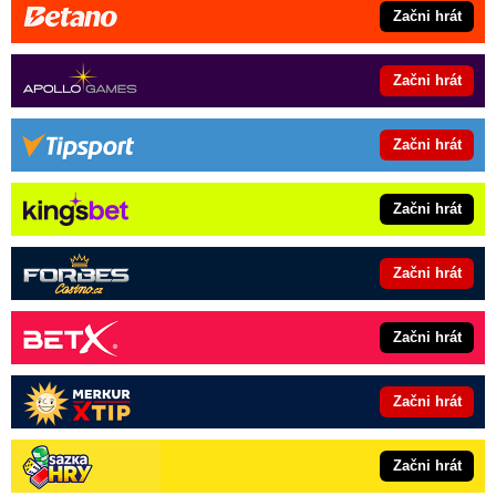
Začni hrát
Začni hrát
Začni hrát
Začni hrát
Začni hrát
Začni hrát
Začni hrát
Začni hrát