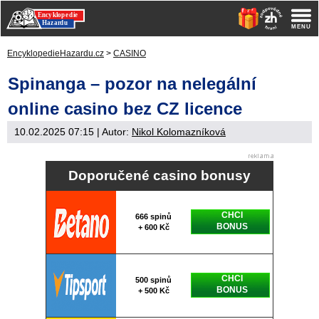
EncyklopedieHazardu.cz
>
CASINO
Spinanga – pozor na nelegální
online casino bez CZ licence
10.02.2025 07:15
| Autor:
Nikol Kolomazníková
Doporučené casino bonusy
CHCI
666 spinů
BONUS
+ 600 Kč
CHCI
500 spinů
BONUS
+ 500 Kč