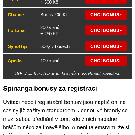
+ 500 Kč
Chance
Bonus 200 Kč
CHCI BONUS
250 spinů
Fortuna
CHCI BONUS
+ 250 Kč
SynotTip
500,- v bodech
CHCI BONUS
Apollo
100 spinů
CHCI BONUS
18+ Účastí na hazardní hře může vzniknout závislost.
Spinanga bonusy za registraci
Uvítací neboli registrační bonusy jsou napříč online
casiny již zažitým standardem. Jednotlivé brandy se
mezi sebou předhání v tom, kdo z nich nabídne
hráčům něco zajímavějšího. A není tajemstvím, že si