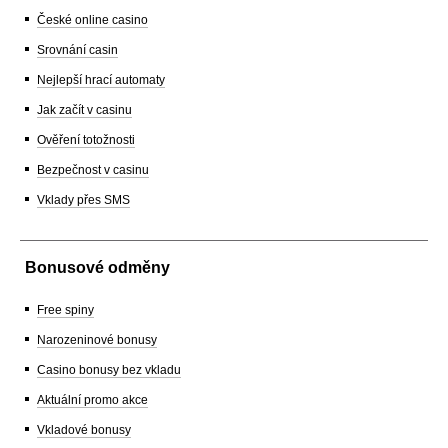
České online casino
Srovnání casin
Nejlepší hrací automaty
Jak začít v casinu
Ověření totožnosti
Bezpečnost v casinu
Vklady přes SMS
Bonusové odměny
Free spiny
Narozeninové bonusy
Casino bonusy bez vkladu
Aktuální promo akce
Vkladové bonusy