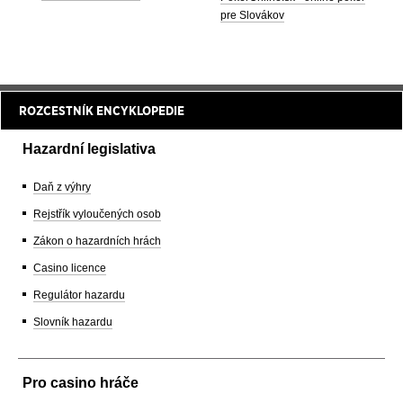
pre Slovákov
ROZCESTNÍK ENCYKLOPEDIE
Hazardní legislativa
Daň z výhry
Rejstřík vyloučených osob
Zákon o hazardních hrách
Casino licence
Regulátor hazardu
Slovník hazardu
Pro casino hráče