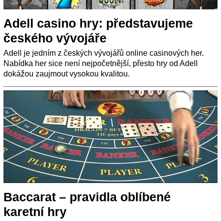
Adell casino hry: představujeme
českého vývojáře
Adell je jedním z českých vývojářů online casinových her.
Nabídka her sice není nejpočetnější, přesto hry od Adell
dokážou zaujmout vysokou kvalitou.
Baccarat – pravidla oblíbené
karetní hry