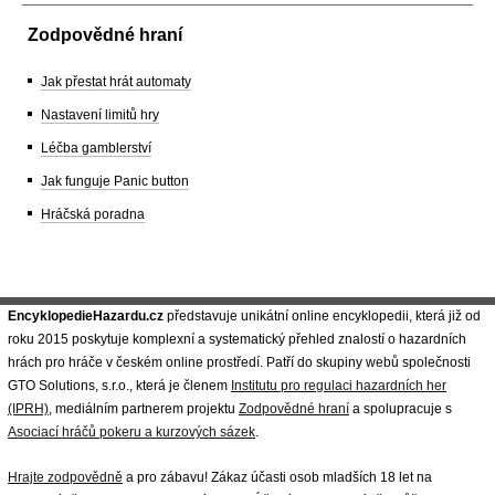
Zodpovědné hraní
Jak přestat hrát automaty
Nastavení limitů hry
Léčba gamblerství
Jak funguje Panic button
Hráčská poradna
EncyklopedieHazardu.cz
představuje unikátní online encyklopedii, která již od
roku 2015 poskytuje komplexní a systematický přehled znalostí o hazardních
hrách pro hráče v českém online prostředí. Patří do skupiny webů společnosti
GTO Solutions, s.r.o., která je členem
Institutu pro regulaci hazardních her
(IPRH)
, mediálním partnerem projektu
Zodpovědné hraní
a spolupracuje s
Asociací hráčů pokeru a kurzových sázek
.
Hrajte zodpovědně
a pro zábavu! Zákaz účasti osob mladších 18 let na