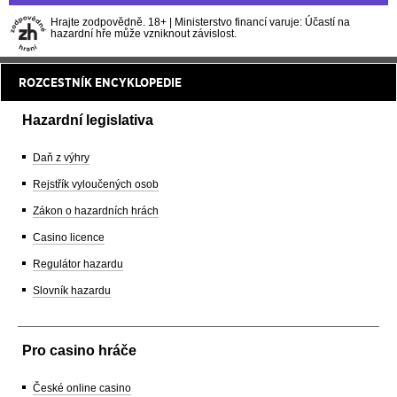
Hrajte zodpovědně. 18+ | Ministerstvo financí varuje: Účastí na
hazardní hře může vzniknout závislost.
ROZCESTNÍK ENCYKLOPEDIE
Hazardní legislativa
Daň z výhry
Rejstřík vyloučených osob
Zákon o hazardních hrách
Casino licence
Regulátor hazardu
Slovník hazardu
Pro casino hráče
České online casino