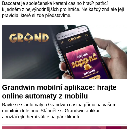
Baccarat je společenská karetní casino hra🎲 patřící
k jedněm z nejvýhodnějších pro hráče. Ne každý zná ale její
pravidla, které si zde představíme.
Grandwin mobilní aplikace: hrajte
online automaty z mobilu
Bavte se s automaty u Grandwin casina přímo na vašem
mobilním telefonu. Stáhněte si Grandwin aplikaci
a roztáčejte herní válce na pár kliknutí.