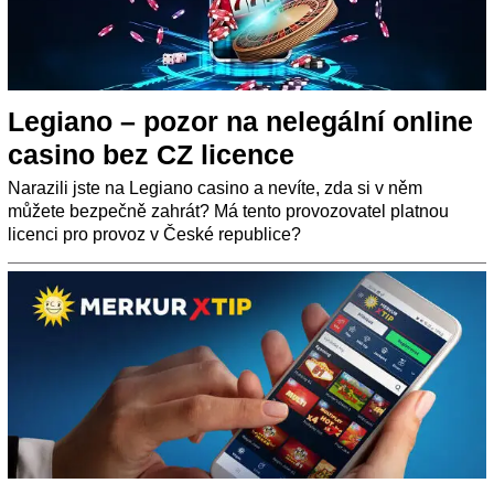
Legiano – pozor na nelegální online
casino bez CZ licence
Narazili jste na Legiano casino a nevíte, zda si v něm
můžete bezpečně zahrát? Má tento provozovatel platnou
licenci pro provoz v České republice?