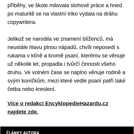
příběhy, ve škole milovala slohové práce a hned
po maturitě se na vlastní triko vydala na dráhu
copywritera.
Jelikož se narodila ve znamení blíženců, má
neustále hlavu plnou nápadů, chvíli neposedí s
rukama v klíně a kromě psaní, kterému se věnuje
už několik let, propadla i tvůrčí činnosti všeho
druhu. Ve volném čase se naplno věnuje rodině a
svým koníčkům, mezi které vedle psaní patří také
četba nebo kreslení.
Více o redakci EncyklopedieHazardu.cz
najdete zde.
ČLÁNKY AUTORA