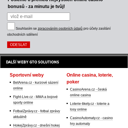
bonusů - za minutu je tvůj!
Souhlasím se
zpracováním osobních údajů
pro účely zasílání
obchodních sdělení
DALŠÍ WEBY GTO SOLUTIONS
Sportovní weby
Online casina, loterie,
poker
BetArena.cz - kurzové sázení
online
CasinoArena.cz - česká
online casina
Fight-Live.cz - MMA a bojové
sporty online
Loterie-tikety.cz - loterie a
losy online
FotbalZprávy.cz - fotbal zprávy
aktuálně
CasinoAutomaty.cz - casino
hry automaty
HokejZprávy.cz - dnešní hokej