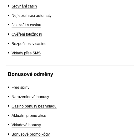
Srovnání casin
Nejlepší hrací automaty
Jak začít v casinu
Ověření totožnosti
Bezpečnost v casinu
Vklady přes SMS
Bonusové odměny
Free spiny
Narozeninové bonusy
Casino bonusy bez vkladu
Aktuální promo akce
Vkladové bonusy
Bonusové promo kódy