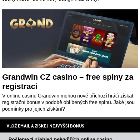
Grandwin CZ casino – free spiny za
registraci
V online casinu Grandwin mohou nově příchozí hráči získat
registrační bonus v podobě oblíbených free spinů. Jaké jsou
podmínky pro jejich získání?
VLOŽ EMAIL A ZÍSKEJ NEJVYŠŠÍ BONUS
Pošleme ti přehled nejvyšších online casino