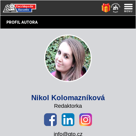
PROFIL AUTORA
Nikol Kolomazníková
Redaktorka
info@gto.cz