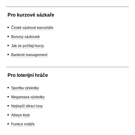
Pro kurzové sázkaře
České sázkové kanceláře
Bonusy sázkovek
Jak se počítají kurzy
Bankroll management
Pro loterijní hráče
Sportka výsledky
Megamaxa výsledky
Nejlepší stírací losy
Allwyn klub
Funkce notáře