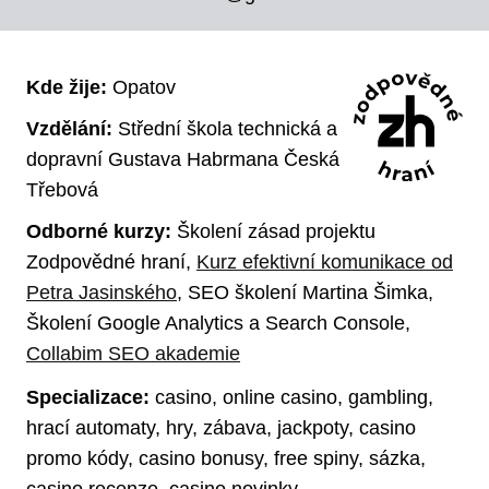
Kde žije:
Opatov
Vzdělání:
Střední škola technická a
dopravní Gustava Habrmana Česká
Třebová
Odborné kurzy:
Školení zásad projektu
Zodpovědné hraní,
Kurz efektivní komunikace od
Petra Jasinského
, SEO školení Martina Šimka,
Školení Google Analytics a Search Console,
Collabim SEO akademie
Specializace:
casino, online casino, gambling,
hrací automaty, hry, zábava, jackpoty, casino
promo kódy, casino bonusy, free spiny, sázka,
casino recenze, casino novinky