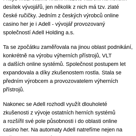
desítek vývojářů, jen několik z nich má tzv. zlaté
české ručičky. Jedním z českých výrobců online
casino her je i Adell - vývojář provozovaný
společností Adell Holding a.s.
Ta se zpočátku zaměřovala na jinou oblast podnikání,
konkrétně na výrobu výherních přístrojů, VLT
a dalších online systémů. Společnost postupem let
expandovala a díky zkušenostem rostla. Stala se
předním výrobcem a provozovatelem výherních
přístrojů.
Nakonec se Adell rozhodl využít dlouholeté
zkušenosti z vývoje ostatních herních systémů
a rozšířil své pole působnosti i do oblasti online
casino her. Na automaty Adell natrefíme nejen na