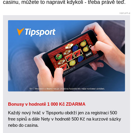
casinu, můžete to napravit kdykoli - třeba právě teď.
Bonusy v hodnotě 1 000 Kč ZDARMA
Každý nový hráč v Tipsportu obdrží jen za registraci 500
free spinů a dále Nety v hodnotě 500 Kč na kurzové sázky
nebo do casina.