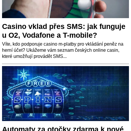
Casino vklad přes SMS: jak funguje
u O2, Vodafone a T-mobile?
Víte, kdo podporuje casino m-platby pro vkládání peněz na
herní účet? Ukážeme vám seznam českých online casin,
které umožňují provádět SMS...
Automaty za otočky zdarma k nové