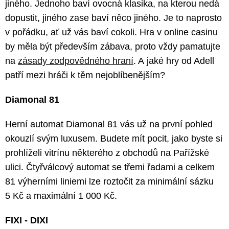
jiného. Jednoho baví ovocná klasika, na kterou nedá
dopustit, jiného zase baví něco jiného. Je to naprosto
v pořádku, ať už vás baví cokoli. Hra v online casinu
by měla být především zábava, proto vždy pamatujte
na
zásady zodpovědného hraní
. A jaké hry od Adell
patří mezi hráči k těm nejoblíbenějším?
Diamonal 81
Herní automat Diamonal 81 vás už na první pohled
okouzlí svým luxusem. Budete mít pocit, jako byste si
prohlíželi vitrínu některého z obchodů na Pařížské
ulici. Čtyřválcový automat se třemi řadami a celkem
81 výherními liniemi lze roztočit za minimální sázku
5 Kč a maximální 1 000 Kč.
FIXI - DIXI