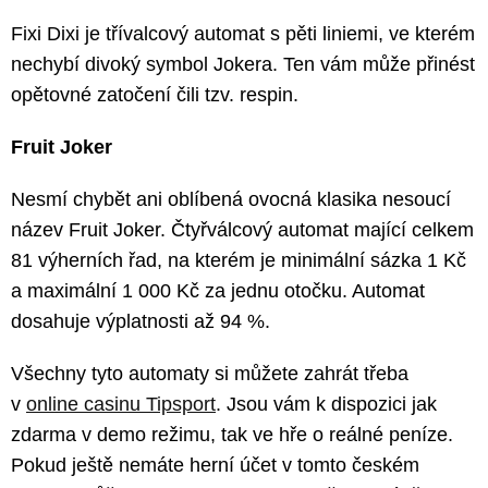
Fixi Dixi je třívalcový automat s pěti liniemi, ve kterém
nechybí divoký symbol Jokera. Ten vám může přinést
opětovné zatočení čili tzv. respin.
Fruit Joker
Nesmí chybět ani oblíbená ovocná klasika nesoucí
název Fruit Joker. Čtyřválcový automat mající celkem
81 výherních řad, na kterém je minimální sázka 1 Kč
a maximální 1 000 Kč za jednu otočku. Automat
dosahuje výplatnosti až 94 %.
Všechny tyto automaty si můžete zahrát třeba
v
online casinu Tipsport
. Jsou vám k dispozici jak
zdarma v demo režimu, tak ve hře o reálné peníze.
Pokud ještě nemáte herní účet v tomto českém