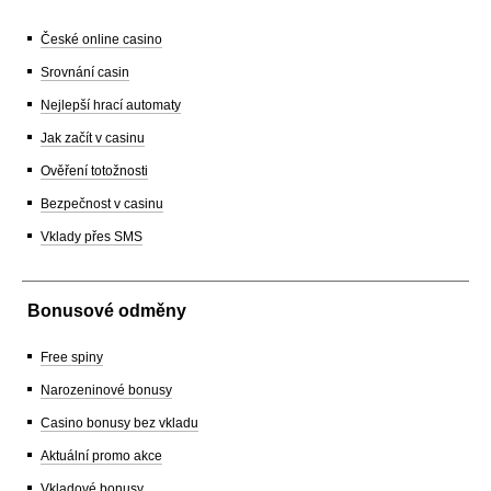
České online casino
Srovnání casin
Nejlepší hrací automaty
Jak začít v casinu
Ověření totožnosti
Bezpečnost v casinu
Vklady přes SMS
Bonusové odměny
Free spiny
Narozeninové bonusy
Casino bonusy bez vkladu
Aktuální promo akce
Vkladové bonusy