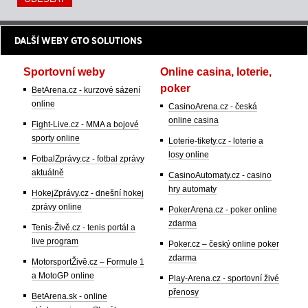
DALŠÍ WEBY GTO SOLUTIONS
Sportovní weby
Online casina, loterie,
poker
BetArena.cz - kurzové sázení
online
CasinoArena.cz - česká
online casina
Fight-Live.cz - MMA a bojové
sporty online
Loterie-tikety.cz - loterie a
losy online
FotbalZprávy.cz - fotbal zprávy
aktuálně
CasinoAutomaty.cz - casino
hry automaty
HokejZprávy.cz - dnešní hokej
zprávy online
PokerArena.cz - poker online
zdarma
Tenis-Živě.cz - tenis portál a
live program
Poker.cz – český online poker
zdarma
MotorsportŽivě.cz – Formule 1
a MotoGP online
Play-Arena.cz - sportovní živé
přenosy
BetArena.sk - online