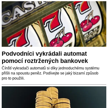
Podvodníci vykrádali automat
pomocí roztržených bankovek
Čínští vykradači automatů si díky jednoduchému systému
přišli na spoustu peněz. Podívejte se jaký bizarní způsob
pro to použili.