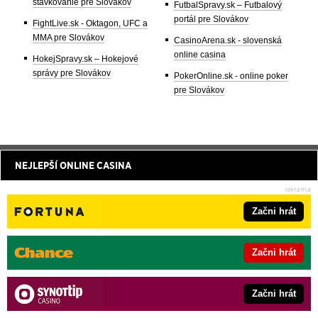
stávkovanie pre Slovákov
FutbalSpravy.sk – Futbalový
portál pre Slovákov
FightLive.sk - Oktagon, UFC a
MMA pre Slovákov
CasinoArena.sk - slovenská
online casina
HokejSpravy.sk – Hokejové
správy pre Slovákov
PokerOnline.sk - online poker
pre Slovákov
NEJLEPŠÍ ONLINE CASINA
Začni hrát
Začni hrát
Začni hrát