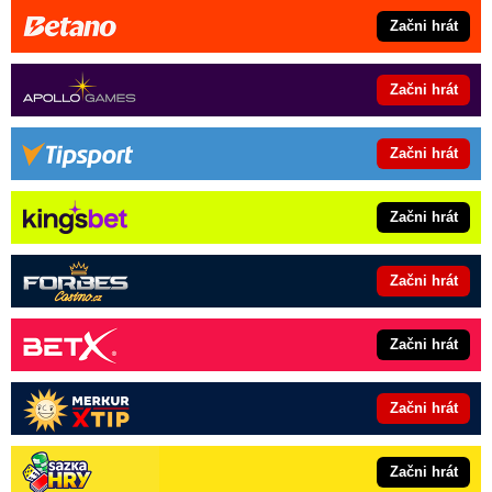
Začni hrát
Začni hrát
Začni hrát
Začni hrát
Začni hrát
Začni hrát
Začni hrát
Začni hrát