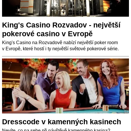
King's Casino Rozvadov - největší
pokerové casino v Evropě
King's Casino na Rozvadově nabízí největší poker room
v Evropě, které hostí i ty největší světové pokerové série.
Dresscode v kamenných kasinech
Nevíte, co na sebe při návštěvě kamenného kasina?