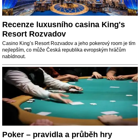
Recenze luxusního casina King's
Resort Rozvadov
Casino King’s Resort Rozvadov a jeho pokerový room je tím
nejlepším, co může Česká republika evropským hráčům
nabídnout.
Poker – pravidla a průběh hry