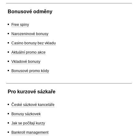
Bonusové odměny
Free spiny
Narozeninové bonusy
Casino bonusy bez vkladu
Aktuální promo akce
Vkladové bonusy
Bonusové promo kódy
Pro kurzové sázkaře
České sázkové kanceláře
Bonusy sázkovek
Jak se počítají kurzy
Bankroll management