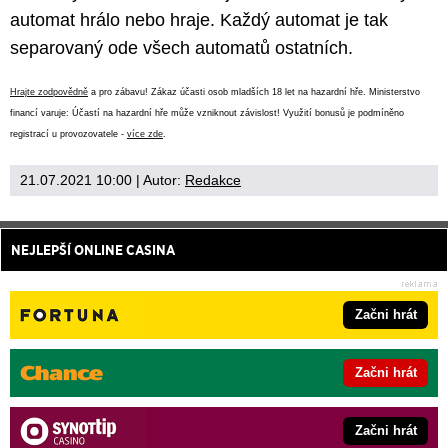
automat hrálo nebo hraje. Každý automat je tak
separovaný ode všech automatů ostatních.
Hrajte zodpovědně
a pro zábavu! Zákaz účasti osob mladších 18 let na hazardní hře. Ministerstvo
financí varuje: Účastí na hazardní hře může vzniknout závislost! Využití bonusů je podmíněno
registrací u provozovatele -
více zde
.
21.07.2021 10:00
| Autor:
Redakce
NEJLEPŠÍ ONLINE CASINA
Začni hrát
Začni hrát
Začni hrát