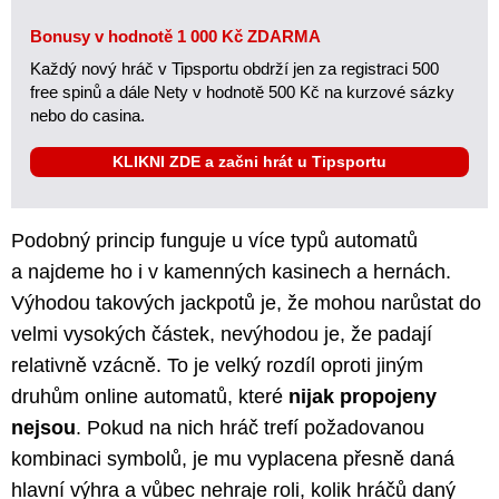
Bonusy v hodnotě 1 000 Kč ZDARMA
Každý nový hráč v Tipsportu obdrží jen za registraci 500
free spinů a dále Nety v hodnotě 500 Kč na kurzové sázky
nebo do casina.
KLIKNI ZDE a začni hrát u Tipsportu
Podobný princip funguje u více typů automatů
a najdeme ho i v kamenných kasinech a hernách.
Výhodou takových jackpotů je, že mohou narůstat do
velmi vysokých částek, nevýhodou je, že padají
relativně vzácně. To je velký rozdíl oproti jiným
druhům online automatů, které
nijak propojeny
nejsou
. Pokud na nich hráč trefí požadovanou
kombinaci symbolů, je mu vyplacena přesně daná
hlavní výhra a vůbec nehraje roli, kolik hráčů daný