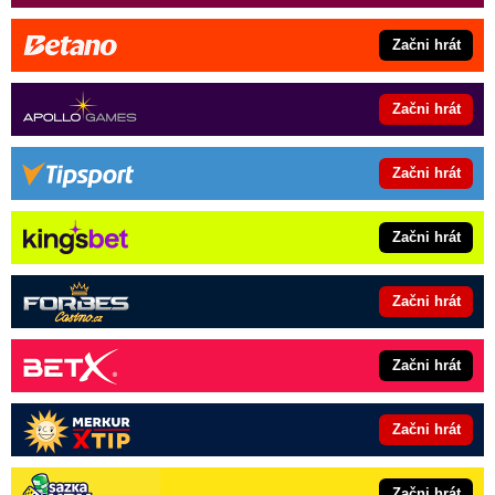
Začni hrát
Začni hrát
Začni hrát
Začni hrát
Začni hrát
Začni hrát
Začni hrát
Začni hrát