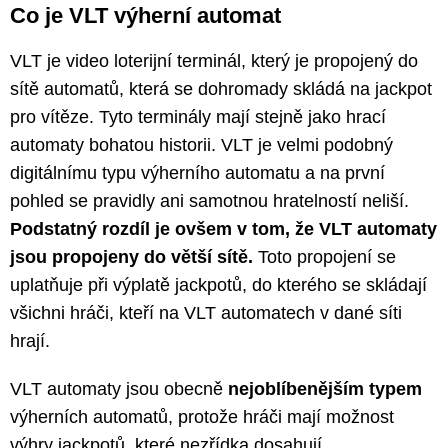
Co je VLT výherní automat
VLT je video loterijní terminál, který je propojený do
sítě automatů, která se dohromady skládá na jackpot
pro vítěze. Tyto terminály mají stejně jako hrací
automaty bohatou historii. VLT je velmi podobný
digitálnímu typu výherního automatu a na první
pohled se pravidly ani samotnou hratelností neliší.
Podstatný rozdíl je ovšem v tom, že VLT automaty
jsou propojeny do větší sítě.
Toto propojení se
uplatňuje při výplatě jackpotů, do kterého se skládají
všichni hráči, kteří na VLT automatech v dané síti
hrají.
VLT automaty jsou obecně
nejoblíbenějším typem
výherních automatů, protože hráči mají možnost
výhry jackpotů, které nezřídka dosahují