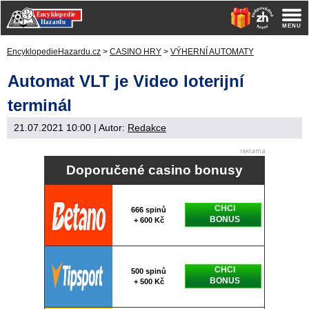
EncyklopedieHazardu.cz
>
CASINO HRY
>
VÝHERNÍ AUTOMATY
Automat VLT je Video loterijní
terminál
21.07.2021 10:00
| Autor:
Redakce
Doporučené casino bonusy
CHCI
666 spinů
BONUS
+ 600 Kč
CHCI
500 spinů
BONUS
+ 500 Kč