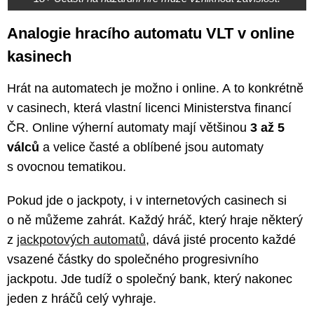
Analogie hracího automatu VLT v online
kasinech
Hrát na automatech je možno i online. A to konkrétně
v casinech, která vlastní licenci Ministerstva financí
ČR. Online výherní automaty mají většinou
3 až 5
válců
a velice časté a oblíbené jsou automaty
s ovocnou tematikou.
Pokud jde o jackpoty, i v internetových casinech si
o ně můžeme zahrát. Každý hráč, který hraje některý
z
jackpotových automatů
, dává jisté procento každé
vsazené částky do společného progresivního
jackpotu. Jde tudíž o společný bank, který nakonec
jeden z hráčů celý vyhraje.