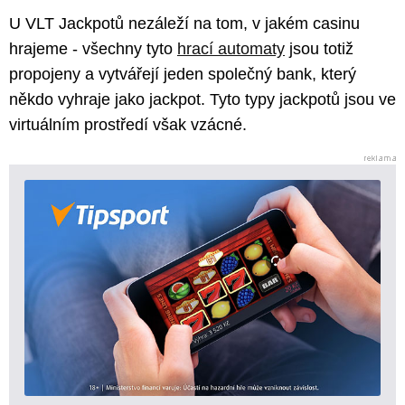
U VLT Jackpotů nezáleží na tom, v jakém casinu
hrajeme - všechny tyto
hrací automaty
jsou totiž
propojeny a vytvářejí jeden společný bank, který
někdo vyhraje jako jackpot. Tyto typy jackpotů jsou ve
virtuálním prostředí však vzácné.