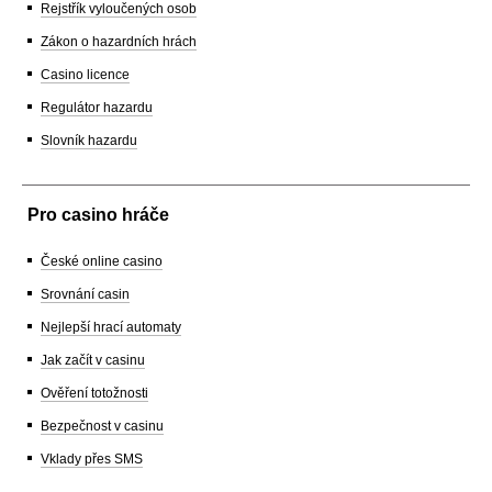
Rejstřík vyloučených osob
Zákon o hazardních hrách
Casino licence
Regulátor hazardu
Slovník hazardu
Pro casino hráče
České online casino
Srovnání casin
Nejlepší hrací automaty
Jak začít v casinu
Ověření totožnosti
Bezpečnost v casinu
Vklady přes SMS