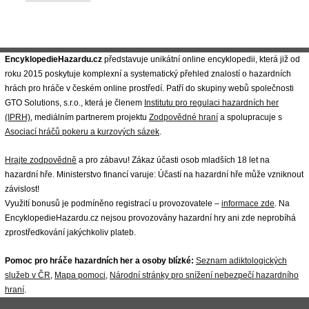
EncyklopedieHazardu.cz
představuje unikátní online encyklopedii, která již od
roku 2015 poskytuje komplexní a systematický přehled znalostí o hazardních
hrách pro hráče v českém online prostředí. Patří do skupiny webů společnosti
GTO Solutions, s.r.o., která je členem
Institutu pro regulaci hazardních her
(IPRH)
, mediálním partnerem projektu
Zodpovědné hraní
a spolupracuje s
Asociací hráčů pokeru a kurzových sázek
.
Hrajte zodpovědně
a pro zábavu! Zákaz účasti osob mladších 18 let na
hazardní hře. Ministerstvo financí varuje: Účastí na hazardní hře může vzniknout
závislost!
Využití bonusů je podmíněno registrací u provozovatele –
informace zde
. Na
EncyklopedieHazardu.cz nejsou provozovány hazardní hry ani zde neprobíhá
zprostředkování jakýchkoliv plateb.
Pomoc pro hráče hazardních her a osoby blízké:
Seznam adiktologických
služeb v ČR
,
Mapa pomoci
,
Národní stránky pro snížení nebezpečí hazardního
hraní
.