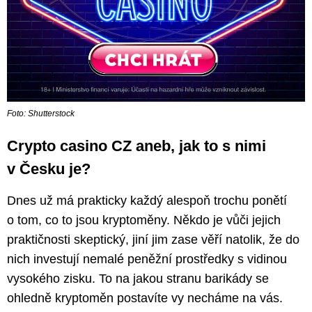
Foto: Shutterstock
Crypto casino CZ aneb, jak to s nimi
v Česku je?
Dnes už má prakticky každý alespoň trochu ponětí
o tom, co to jsou kryptoměny. Někdo je vůči jejich
praktičnosti skeptický, jiní jim zase věří natolik, že do
nich investují nemalé peněžní prostředky s vidinou
vysokého zisku. To na jakou stranu barikády se
ohledně kryptoměn postavíte vy necháme na vás.