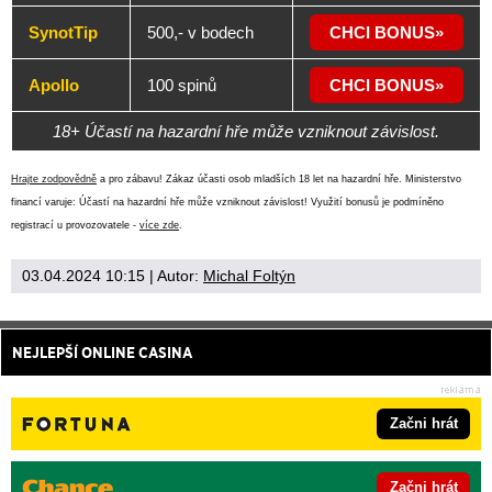
SynotTip
500,- v bodech
CHCI BONUS
Apollo
100 spinů
CHCI BONUS
18+ Účastí na hazardní hře může vzniknout závislost.
Hrajte zodpovědně
a pro zábavu! Zákaz účasti osob mladších 18 let na hazardní hře. Ministerstvo
financí varuje: Účastí na hazardní hře může vzniknout závislost! Využití bonusů je podmíněno
registrací u provozovatele -
více zde
.
03.04.2024 10:15
| Autor:
Michal Foltýn
NEJLEPŠÍ ONLINE CASINA
Začni hrát
Začni hrát