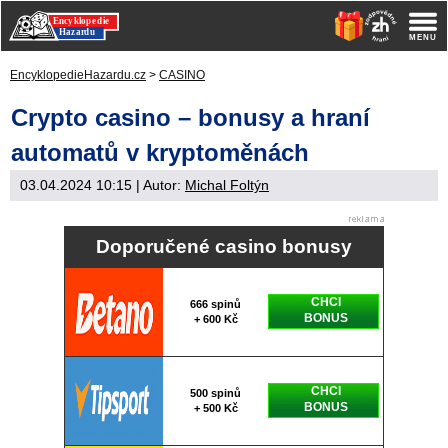
EncyklopedieHazardu.cz
>
CASINO
Crypto casino – bonusy a hraní
automatů v kryptoměnách
03.04.2024 10:15
| Autor:
Michal Foltýn
Doporučené casino bonusy
CHCI
666 spinů
BONUS
+ 600 Kč
CHCI
500 spinů
BONUS
+ 500 Kč