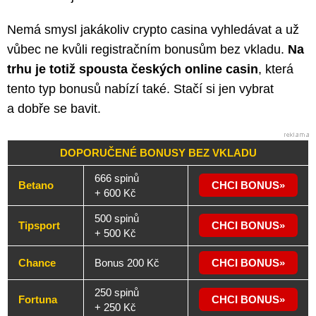
Nemá smysl jakákoliv crypto casina vyhledávat a už
vůbec ne kvůli registračním bonusům bez vkladu.
Na
trhu je totiž spousta českých online casin
, která
tento typ bonusů nabízí také. Stačí si jen vybrat
a dobře se bavit.
DOPORUČENÉ BONUSY BEZ VKLADU
666 spinů
Betano
CHCI BONUS
+ 600 Kč
500 spinů
Tipsport
CHCI BONUS
+ 500 Kč
Chance
Bonus 200 Kč
CHCI BONUS
250 spinů
Fortuna
CHCI BONUS
+ 250 Kč