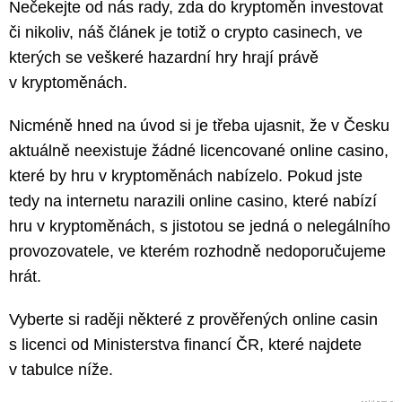
Nečekejte od nás rady, zda do kryptoměn investovat
či nikoliv, náš článek je totiž o crypto casinech, ve
kterých se veškeré hazardní hry hrají právě
v kryptoměnách.
Nicméně hned na úvod si je třeba ujasnit, že v Česku
aktuálně neexistuje žádné licencované online casino,
které by hru v kryptoměnách nabízelo. Pokud jste
tedy na internetu narazili online casino, které nabízí
hru v kryptoměnách, s jistotou se jedná o nelegálního
provozovatele, ve kterém rozhodně nedoporučujeme
hrát.
Vyberte si raději některé z prověřených online casin
s licenci od Ministerstva financí ČR, které najdete
v tabulce níže.