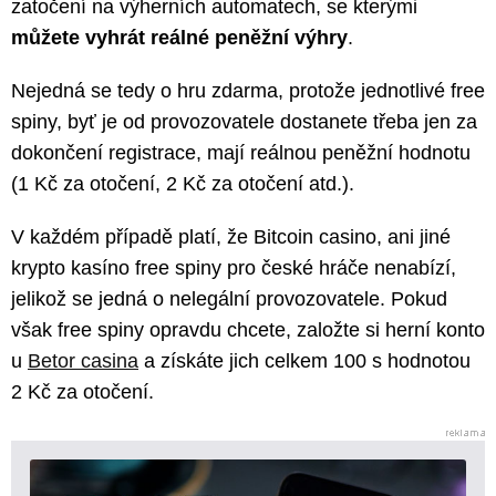
zatočení na výherních automatech, se kterými
můžete vyhrát reálné peněžní výhry
.
Nejedná se tedy o hru zdarma, protože jednotlivé free
spiny, byť je od provozovatele dostanete třeba jen za
dokončení registrace, mají reálnou peněžní hodnotu
(1 Kč za otočení, 2 Kč za otočení atd.).
V každém případě platí, že Bitcoin casino, ani jiné
krypto kasíno free spiny pro české hráče nenabízí,
jelikož se jedná o nelegální provozovatele. Pokud
však free spiny opravdu chcete, založte si herní konto
u
Betor casina
a získáte jich celkem 100 s hodnotou
2 Kč za otočení.