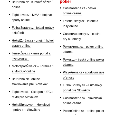
poker
BetArena.cz - kurzové sázení
online
CasinoArena.cz - česká
online casina
Fight-Live.cz - MMA a bojové
sporty online
Loterie-tikety.cz - loterie a
losy online
FotbalZprávy.cz - fotbal zprávy
aktuálně
CasinoAutomaty.cz - casino
hry automaty
HokejZprávy.cz - dnešní hokej
zprávy online
PokerArena.cz - poker online
zdarma
Tenis-Živě.cz - tenis portál a
live program
Poker.cz – český online poker
zdarma
MotorsportŽivě.cz – Formule 1
a MotoGP online
Play-Arena.cz - sportovní živé
přenosy
BetArena.sk - online
stávkovanie pre Slovákov
FutbalSpravy.sk – Futbalový
portál pre Slovákov
FightLive.sk - Oktagon, UFC a
MMA pre Slovákov
CasinoArena.sk - slovenská
online casina
HokejSpravy.sk – Hokejové
správy pre Slovákov
PokerOnline.sk - online poker