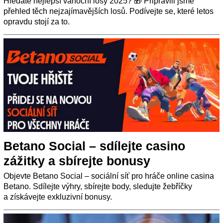
Hledáte nejlepší vánoční losy 2025? 🎁 Připravili jsme
přehled těch nejzajímavějších losů. Podívejte se, které letos
opravdu stojí za to.
Betano Social – sdílejte casino
zážitky a sbírejte bonusy
Objevte Betano Social – sociální síť pro hráče online casina
Betano. Sdílejte výhry, sbírejte body, sledujte žebříčky
a získávejte exkluzivní bonusy.