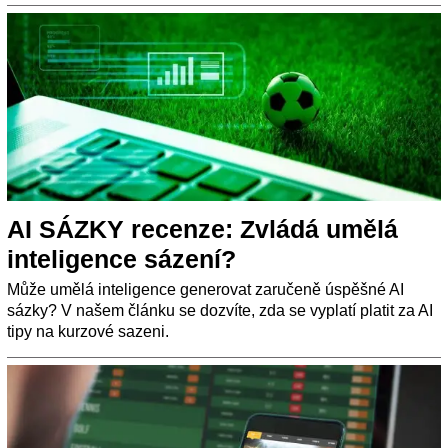
AI SÁZKY⁠⁠⁠⁠⁠⁠ recenze:⁠⁠⁠⁠⁠⁠ Zvládá umělá
inteligence sázení?
Může umělá inteligence generovat zaručeně úspěšné AI
sázky? V našem článku se dozvíte, zda se vyplatí platit za AI
tipy na kurzové sazeni.