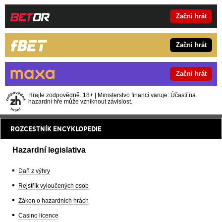
Začni hrát
Začni hrát
Začni hrát
Hrajte zodpovědně. 18+ | Ministerstvo financí varuje: Účastí na
hazardní hře může vzniknout závislost.
ROZCESTNÍK ENCYKLOPEDIE
Hazardní legislativa
Daň z výhry
Rejstřík vyloučených osob
Zákon o hazardních hrách
Casino licence