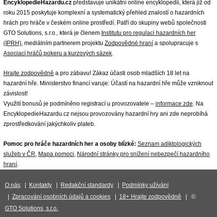
EncyklopedieHazardu.cz
představuje unikátní online encyklopedii, která již od
roku 2015 poskytuje komplexní a systematický přehled znalostí o hazardních
hrách pro hráče v českém online prostředí. Patří do skupiny webů společnosti
GTO Solutions, s.r.o., která je členem
Institutu pro regulaci hazardních her
(IPRH)
, mediálním partnerem projektu
Zodpovědné hraní
a spolupracuje s
Asociací hráčů pokeru a kurzových sázek
.
Hrajte zodpovědně
a pro zábavu! Zákaz účasti osob mladších 18 let na
hazardní hře. Ministerstvo financí varuje: Účastí na hazardní hře může vzniknout
závislost!
Využití bonusů je podmíněno registrací u provozovatele –
informace zde
. Na
EncyklopedieHazardu.cz nejsou provozovány hazardní hry ani zde neprobíhá
zprostředkování jakýchkoliv plateb.
Pomoc pro hráče hazardních her a osoby blízké:
Seznam adiktologických
služeb v ČR
,
Mapa pomoci
,
Národní stránky pro snížení nebezpečí hazardního
hraní
.
O nás
|
Kontakty
|
Redakční standardy
|
Podmínky užívání
|
Zpracování osobních údajů a cookies
|
18+ Hrajte zodpovědně
| ©
GTO Solutions, s.r.o.