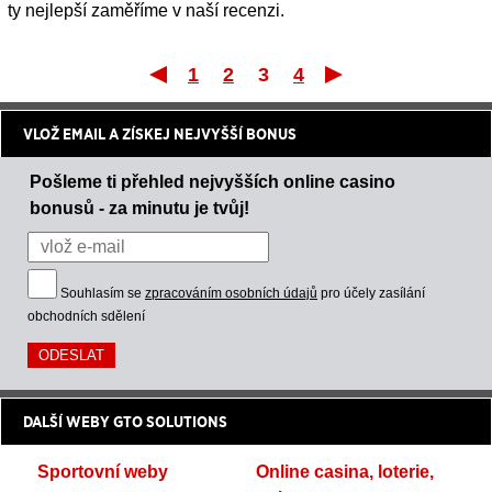
ty nejlepší zaměříme v naší recenzi.
1
2
3
4
První
Posledn
VLOŽ EMAIL A ZÍSKEJ NEJVYŠŠÍ BONUS
Pošleme ti přehled nejvyšších online casino
bonusů - za minutu je tvůj!
Souhlasím se
zpracováním osobních údajů
pro účely zasílání
obchodních sdělení
DALŠÍ WEBY GTO SOLUTIONS
Sportovní weby
Online casina, loterie,