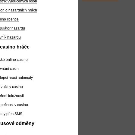
střík vyloučených osob
on o hazardních hrách
ino licence
ulátor hazardu
vník hazardu
 casino hráče
ké online casino
vnání casin
lepší hrací automaty
 začít v casinu
ření totožnosti
pečnost v casinu
ady přes SMS
usové odměny