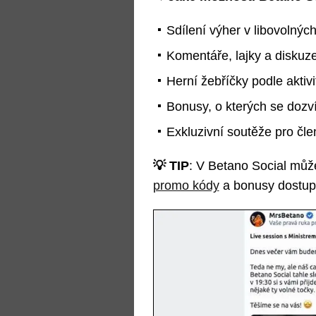
Sdílení výher v libovolnýc
Komentáře, lajky a diskuze
Herní žebříčky podle aktivi
Bonusy, o kterých se dozví
Exkluzivní soutěže pro čl
💡 TIP
: V Betano Social mů
promo kódy
a bonusy dostup