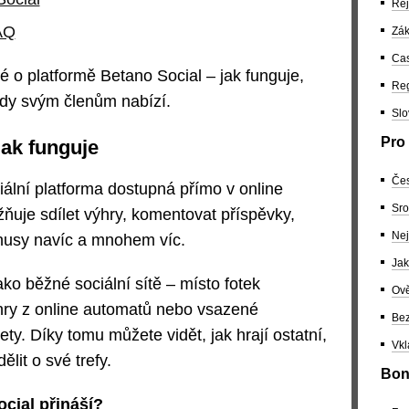
Rej
AQ
Zák
Cas
é o platformě Betano Social – jak funguje,
Reg
ody svým členům nabízí.
Slo
Pro
jak funguje
Čes
iální platforma dostupná přímo v online
Sro
uje sdílet výhry, komentovat příspěvky,
Nej
onusy navíc a mnohem víc.
Jak
ko běžné sociální sítě – místo fotek
Ově
ýhry z online automatů nebo vsazené
Bez
y. Díky tomu můžete vidět, jak hrají ostatní,
Vkl
ělit o své trefy.
Bon
cial přináší?