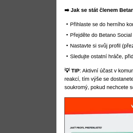
➡️ Jak se stát členem Beta
Přihlaste se do herního ko
Přejděte do Betano Social
Nastavte si svůj profil (pře
Sledujte ostatní hráče, př
💡 TIP
: Aktivní účast v komu
reakcí, tím výše se dostanete
soukromý, pokud nechcete sdí