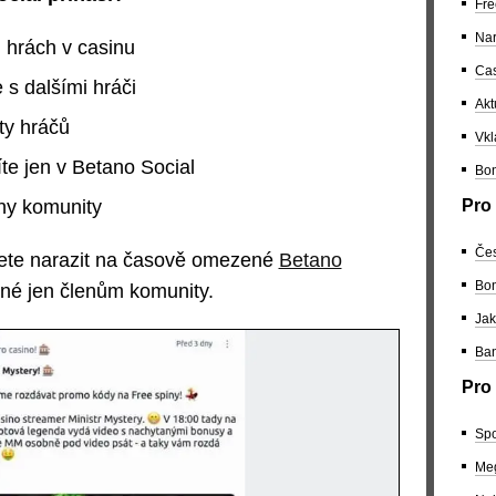
Fre
Nar
h hrách v casinu
Cas
 s dalšími hráči
Akt
ty hráčů
Vkl
te jen v Betano Social
Bo
Pro
eny komunity
Čes
žete narazit na časově omezené
Betano
Bon
né jen členům komunity.
Jak
Ban
Pro 
Spo
Me