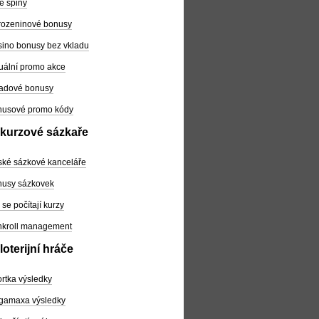
e spiny
ozeninové bonusy
ino bonusy bez vkladu
uální promo akce
adové bonusy
nusové promo kódy
 kurzové sázkaře
ké sázkové kanceláře
usy sázkovek
 se počítají kurzy
kroll management
loterijní hráče
rtka výsledky
gamaxa výsledky