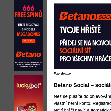
Foto: Betano
Betano Social – sociál
Než se pustíte do objevování
vlastní herní konto. Registrac
Noví hráči navíc automaticky