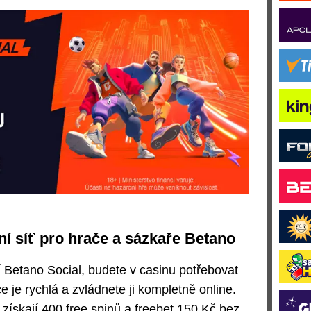
ní síť pro hrače a sázkaře Betano
 Betano Social, budete v casinu potřebovat
e je rychlá a zvládnete ji kompletně online.
 získají 400 free spinů a freebet 150 Kč bez