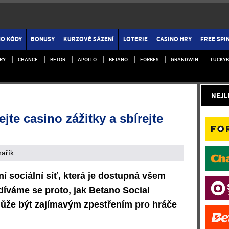
O KÓDY
BONUSY
KURZOVÉ SÁZENÍ
LOTERIE
CASINO HRY
FREE SPI
RY
CHANCE
BETOR
APOLLO
BETANO
FORBES
GRANDWIN
LUCKYB
NEJL
ejte casino zážitky a sbírejte
nařík
í sociální síť, která je dostupná všem
íváme se proto, jak Betano Social
může být zajímavým zpestřením pro hráče