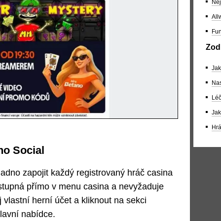
Nej
All
Fun
Zod
Jak
Nas
Léč
Jak
Hrá
no Social
adno zapojit každý registrovaný hráč casina
dostupná přímo v menu casina a nevyžaduje
j vlastní herní účet a kliknout na sekci
lavní nabídce.