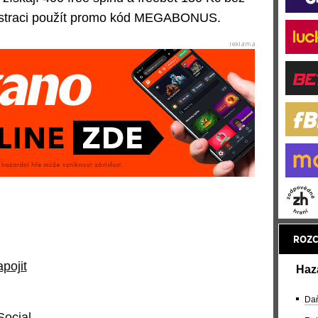
registraci použít promo kód MEGABONUS.
ROZC
pojit
Haza
Daň
Social