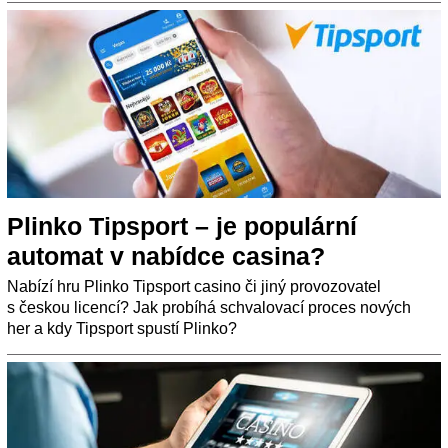
Plinko Tipsport – je populární
automat v nabídce casina?
Nabízí hru Plinko Tipsport casino či jiný provozovatel
s českou licencí? Jak probíhá schvalovací proces nových
her a kdy Tipsport spustí Plinko?