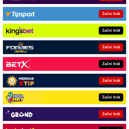
Začni hrát
Začni hrát
Začni hrát
Začni hrát
Začni hrát
Začni hrát
Začni hrát