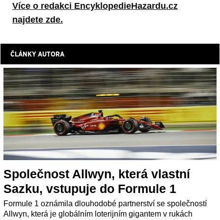
Více o redakci EncyklopedieHazardu.cz
najdete zde.
ČLÁNKY AUTORA
Společnost Allwyn, která vlastní
Sazku, vstupuje do Formule 1
Formule 1 oznámila dlouhodobé partnerství se společností
Allwyn, která je globálním loterijním gigantem v rukách