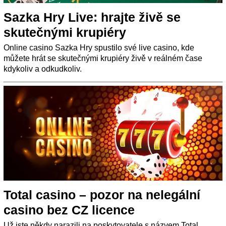
Sazka Hry Live: hrajte živě se
skutečnými krupiéry
Online casino Sazka Hry spustilo své live casino, kde
můžete hrát se skutečnými krupiéry živě v reálném čase
kdykoliv a odkudkoliv.
Total casino – pozor na nelegální
casino bez CZ licence
Už jste někdy narazili na poskytovatele s názvem Total