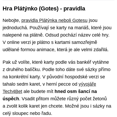
Hra Plátýnko (Gotes) - pravidla
Nebojte,
pravidla Plátýnka neboli Gotesu
jsou
jednoduchá. Používají se karty na mariáš, které jsou
nalepené na plátně. Odsud pochází název celé hry.
V online verzi je plátno s kartami samozřejmě
udělané formou animace, která je ale velmi zdařilá.
Pak už volíte, které karty podle vás bankéř vytáhne
z druhého balíčku. Podle toho dáte své sázky přímo
na konkrétní karty. V původní hospodské verzi se
tahalo sedm karet, v herní pecce od
vývojáře
Tech4Bet
ale budete mít
hned osm šancí na
úspěch
. Vsadit přitom můžete různý počet žetonů
a zvolit kolik karet jen chcete. Možné jsou i sázky na
celý sloupec nebo řadu.