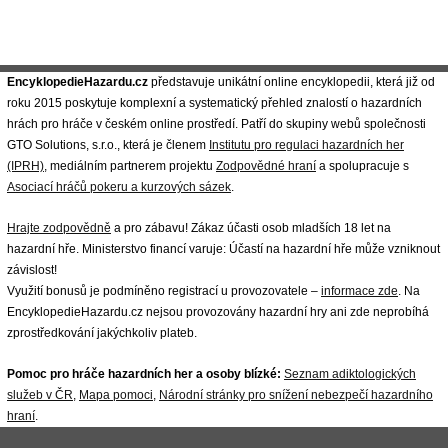
EncyklopedieHazardu.cz
představuje unikátní online encyklopedii, která již od
roku 2015 poskytuje komplexní a systematický přehled znalostí o hazardních
hrách pro hráče v českém online prostředí. Patří do skupiny webů společnosti
GTO Solutions, s.r.o., která je členem
Institutu pro regulaci hazardních her
(IPRH)
, mediálním partnerem projektu
Zodpovědné hraní
a spolupracuje s
Asociací hráčů pokeru a kurzových sázek
.
Hrajte zodpovědně
a pro zábavu! Zákaz účasti osob mladších 18 let na
hazardní hře. Ministerstvo financí varuje: Účastí na hazardní hře může vzniknout
závislost!
Využití bonusů je podmíněno registrací u provozovatele –
informace zde
. Na
EncyklopedieHazardu.cz nejsou provozovány hazardní hry ani zde neprobíhá
zprostředkování jakýchkoliv plateb.
Pomoc pro hráče hazardních her a osoby blízké:
Seznam adiktologických
služeb v ČR
,
Mapa pomoci
,
Národní stránky pro snížení nebezpečí hazardního
hraní
.