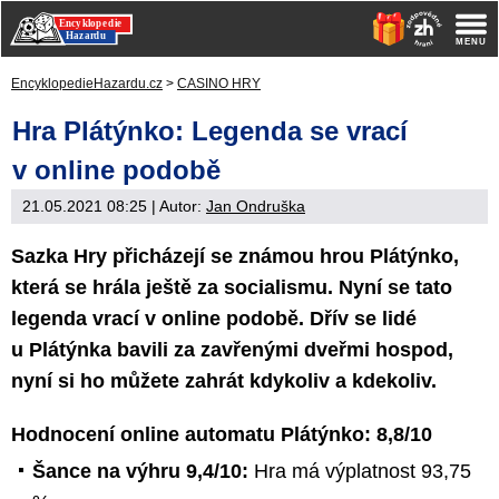
EncyklopedieHazardu.cz
>
CASINO HRY
Hra Plátýnko: Legenda se vrací
v online podobě
21.05.2021 08:25
| Autor:
Jan Ondruška
Sazka Hry přicházejí se známou hrou Plátýnko,
která se hrála ještě za socialismu. Nyní se tato
legenda vrací v online podobě. Dřív se lidé
u Plátýnka bavili za zavřenými dveřmi hospod,
nyní si ho můžete zahrát kdykoliv a kdekoliv.
Hodnocení online automatu Plátýnko: 8,8/10
Šance na výhru 9,4/10:
Hra má výplatnost 93,75