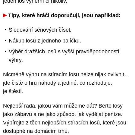
jeden los výherní či nikoliv.
Tipy, které hráči doporučují, jsou například:
Sledování sériových čísel.
Nákup losů z jednoho balíčku.
Výběr dražších losů s vyšší pravděpodobností
výhry.
Nicméně výhru na stíracím losu nelze nijak ovlivnit –
jde čistě o hru náhody a jediné, co rozhoduje,
je štěstí.
Nejlepší rada, jakou vám můžeme dát? Berte losy
jako zábavu a ne jako způsob, jak vydělat peníze.
Výbírejte z těch
nejlepších stíracích losů
, které jsou
dostupné na domácím trhu.