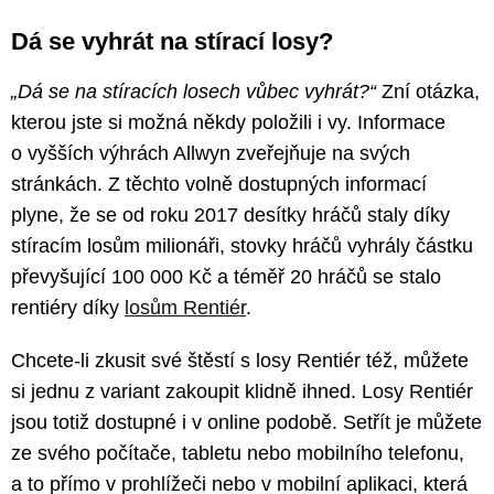
Dá se vyhrát na stírací losy?
„Dá se na stíracích losech vůbec vyhrát?“
Zní otázka,
kterou jste si možná někdy položili i vy. Informace
o vyšších výhrách Allwyn zveřejňuje na svých
stránkách. Z těchto volně dostupných informací
plyne, že se od roku 2017 desítky hráčů staly díky
stíracím losům milionáři, stovky hráčů vyhrály částku
převyšující 100 000 Kč a téměř 20 hráčů se stalo
rentiéry díky
losům Rentiér
.
Chcete-li zkusit své štěstí s losy Rentiér též, můžete
si jednu z variant zakoupit klidně ihned. Losy Rentiér
jsou totiž dostupné i v online podobě. Setřít je můžete
ze svého počítače, tabletu nebo mobilního telefonu,
a to přímo v prohlížeči nebo v mobilní aplikaci, která