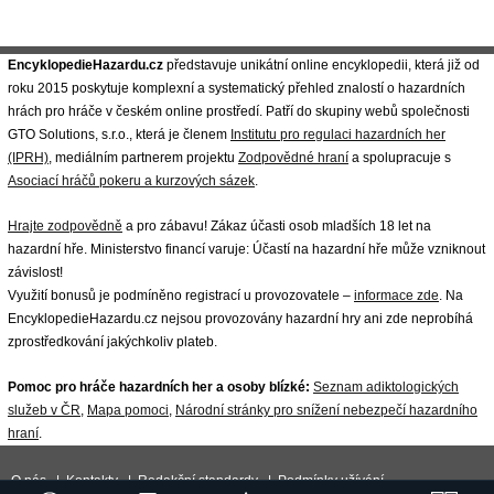
EncyklopedieHazardu.cz
představuje unikátní online encyklopedii, která již od
roku 2015 poskytuje komplexní a systematický přehled znalostí o hazardních
hrách pro hráče v českém online prostředí. Patří do skupiny webů společnosti
GTO Solutions, s.r.o., která je členem
Institutu pro regulaci hazardních her
(IPRH)
, mediálním partnerem projektu
Zodpovědné hraní
a spolupracuje s
Asociací hráčů pokeru a kurzových sázek
.
Hrajte zodpovědně
a pro zábavu! Zákaz účasti osob mladších 18 let na
hazardní hře. Ministerstvo financí varuje: Účastí na hazardní hře může vzniknout
závislost!
Využití bonusů je podmíněno registrací u provozovatele –
informace zde
. Na
EncyklopedieHazardu.cz nejsou provozovány hazardní hry ani zde neprobíhá
zprostředkování jakýchkoliv plateb.
Pomoc pro hráče hazardních her a osoby blízké:
Seznam adiktologických
služeb v ČR
,
Mapa pomoci
,
Národní stránky pro snížení nebezpečí hazardního
hraní
.
O nás
|
Kontakty
|
Redakční standardy
|
Podmínky užívání