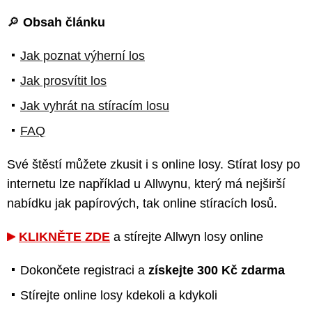
🔎
Obsah článku
Jak poznat výherní los
Jak prosvítit los
Jak vyhrát na stíracím losu
FAQ
Své štěstí můžete zkusit i s online losy. Stírat losy po
internetu lze například u Allwynu, který má nejširší
nabídku jak papírových, tak online stíracích losů.
KLIKNĚTE ZDE
a stírejte Allwyn losy online
Dokončete registraci a
získejte 300 Kč zdarma
Stírejte online losy kdekoli a kdykoli