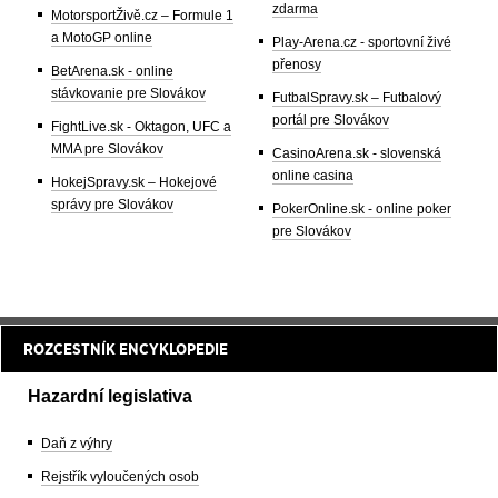
zdarma
MotorsportŽivě.cz – Formule 1
a MotoGP online
Play-Arena.cz - sportovní živé
přenosy
BetArena.sk - online
stávkovanie pre Slovákov
FutbalSpravy.sk – Futbalový
portál pre Slovákov
FightLive.sk - Oktagon, UFC a
MMA pre Slovákov
CasinoArena.sk - slovenská
online casina
HokejSpravy.sk – Hokejové
správy pre Slovákov
PokerOnline.sk - online poker
pre Slovákov
ROZCESTNÍK ENCYKLOPEDIE
Hazardní legislativa
Daň z výhry
Rejstřík vyloučených osob