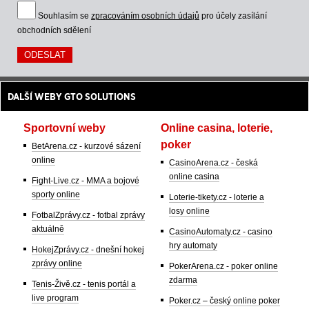
Souhlasím se
zpracováním osobních údajů
pro účely zasílání
obchodních sdělení
DALŠÍ WEBY GTO SOLUTIONS
Sportovní weby
Online casina, loterie,
poker
BetArena.cz - kurzové sázení
online
CasinoArena.cz - česká
online casina
Fight-Live.cz - MMA a bojové
sporty online
Loterie-tikety.cz - loterie a
losy online
FotbalZprávy.cz - fotbal zprávy
aktuálně
CasinoAutomaty.cz - casino
hry automaty
HokejZprávy.cz - dnešní hokej
zprávy online
PokerArena.cz - poker online
zdarma
Tenis-Živě.cz - tenis portál a
live program
Poker.cz – český online poker