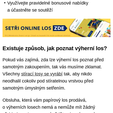
Využívejte pravidelné bonusové nabídky
a účastněte se soutěží
Existuje způsob, jak poznat výherní los?
Pokud vás zajímá, zda lze výherní los poznat před
samotným zakoupením, tak vás musíme zklamat.
Všechny
stírací losy se vyrábí
tak, aby nikdo
neodhalil cokoliv pod stíratelnou vrstvou před
samotným úmyslným setřením.
Obsluha, která vám papírový los prodává,
o výherních losech nemá a nemůže mít žádný