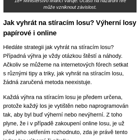
18+ Ministerstvo financí varuje: Účastí na hazardní hře
může vzniknout závislost.
Jak vyhrát na stíracím losu? Výherní losy
papírové i online
Hledáte strategii jak vyhrát na stíracím losu?
Případná výhra je vždy otázkou štěstí a náhody.
Ačkoliv se můžeme na internetových fórech setkat
s různými tipy a triky, jak vyhrát na stíracím losu,
žádná zaručená metoda neexistuje.
Každá výhra na stíracím losu je předem určena,
protože každý los je vytištěn nebo naprogramován
tak, aby byl buď výherní nebo nevýherní. Z toho
plyne, že i v případě zakoupení online losu, je už
před jeho setřením rozhodnuto, zda je právě tento