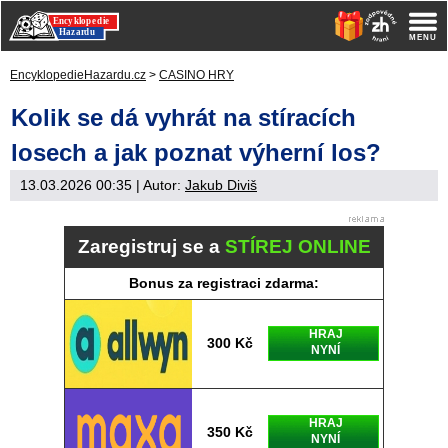
EncyklopedieHazardu.cz
>
CASINO HRY
Kolik se dá vyhrát na stíracích
losech a jak poznat výherní los?
13.03.2026 00:35
| Autor:
Jakub Diviš
Zaregistruj se a
STÍREJ ONLINE
Bonus za registraci zdarma:
HRAJ
300 Kč
NYNÍ
HRAJ
350 Kč
NYNÍ