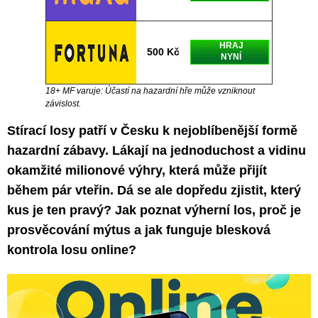
HRAJ
500 Kč
NYNÍ
18+ MF varuje: Účastí na hazardní hře může vzniknout
závislost.
Stírací losy patří v Česku k nejoblíbenější formě
hazardní zábavy. Lákají na jednoduchost a vidinu
okamžité milionové výhry, která může přijít
během pár vteřin. Dá se ale dopředu zjistit, který
kus je ten pravý? Jak poznat výherní los, proč je
prosvěcování mýtus a jak funguje blesková
kontrola losu online?