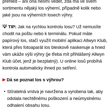
přehled – ani ona nesmí vědět, zda má ve svém
sortimentu nějaký los výherní, případně kolik nebo
jaké jsou na výherních losech výhry.
💡 TIP:
Jak na rychlou kontrolu losu? Už nemusíte
chodit na poštu nebo k terminálu. Pokud máte
papírový los, stačí využít mobilní aplikaci Allwyn Klub,
která přes fotoaparát los bleskově naskenuje a hned
vám ukáže výši výhry (je třeba mít přihlášený Allwyn
Klub účet, jenž je bezplatný). U online losů probíhá
kontrola automaticky ihned po setření.
Dá se poznat los s výhrou?
Stíratelná vrstva je navržena a vyrobena tak, aby
odolala nechtěnému poškození a neúmyslnému
odhalení obsahu losu.