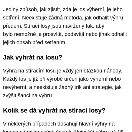
Jediný způsob, jak zjistit, zda je los výherní, je jeho
setření. Neexistuje žádná metoda, jak odhalit výhru
předem. Stírací losy jsou navrženy tak, aby
bylo nemožné je prosvítit, podsvítit nebo jinak odhalit
jejich obsah před setřením.
Jak vyhrát na losu?
Výhra na stíracím losu je vždy jen otázkou náhody.
Každý los je již při výrobě určen jako výherní nebo
nevýherní, a neexistuje žádný trik ani strategie, jak
zvýšit šanci na výhru.
Kolik se dá vyhrát na stírací losy?
V některých případech dosahují hlavní výhry na
losech až milionových částek. Nejvyšší výhru až 15