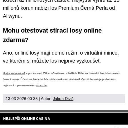
milionů korun nabízí los Premium Černá Perla od
Allwynu.
Mohu otestovat stírací losy online
zdarma?
Ano, online losy mají demo režim o virtuální mince,
ve kterém si můžete los nejprve vyzkoušet.
Hrajte zodpovědně
a pro zábavu! Zákaz účasti osob mladších 18 let na hazardní hře. Ministerstvo
financí varuje: Účastí na hazardní hře může vzniknout závislost! Využití bonusů je podmíněno
registrací u provozovatele -
více zde
.
13.03.2026 00:35
| Autor:
Jakub Diviš
NEJLEPŠÍ ONLINE CASINA