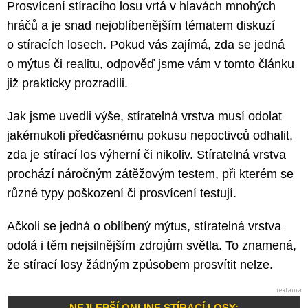
Prosvícení stíracího losu vrtá v hlavách mnohých
hráčů a je snad nejoblíbenějším tématem diskuzí
o stíracích losech. Pokud vás zajímá, zda se jedná
o mýtus či realitu, odpověď jsme vám v tomto článku
již prakticky prozradili.
Jak jsme uvedli výše, stíratelná vrstva musí odolat
jakémukoli předčasnému pokusu nepoctivců odhalit,
zda je stírací los výherní či nikoliv. Stíratelná vrstva
prochází náročným zátěžovým testem, při kterém se
různé typy poškození či prosvícení testují.
Ačkoli se jedná o oblíbený mýtus, stíratelná vrstva
odolá i těm nejsilnějším zdrojům světla. To znamená,
že stírací losy žádným způsobem prosvítit nelze.
NEJLEPŠÍ ONLINE STÍRACÍ LOSY: