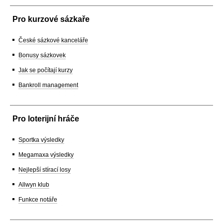
Pro kurzové sázkaře
České sázkové kanceláře
Bonusy sázkovek
Jak se počítají kurzy
Bankroll management
Pro loterijní hráče
Sportka výsledky
Megamaxa výsledky
Nejlepší stírací losy
Allwyn klub
Funkce notáře