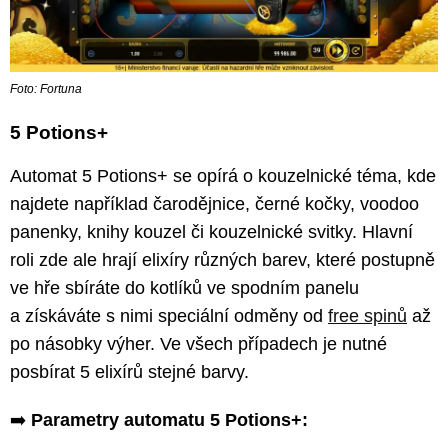
Foto: Fortuna
5 Potions+
Automat 5 Potions+ se opírá o kouzelnické téma, kde
najdete například čarodějnice, černé kočky, voodoo
panenky, knihy kouzel či kouzelnické svitky. Hlavní
roli zde ale hrají elixíry různých barev, které postupně
ve hře sbíráte do kotlíků ve spodním panelu
a získáváte s nimi speciální odměny od
free spinů
až
po násobky výher. Ve všech případech je nutné
posbírat 5 elixírů stejné barvy.
➡️
Parametry automatu 5 Potions+: