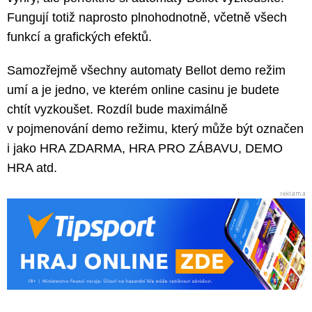
Fungují totiž naprosto plnohodnotně, včetně všech
funkcí a grafických efektů.
Samozřejmě všechny automaty Bellot demo režim
umí a je jedno, ve kterém online casinu je budete
chtít vyzkoušet. Rozdíl bude maximálně
v pojmenování demo režimu, který může být označen
i jako HRA ZDARMA, HRA PRO ZÁBAVU, DEMO
HRA atd.