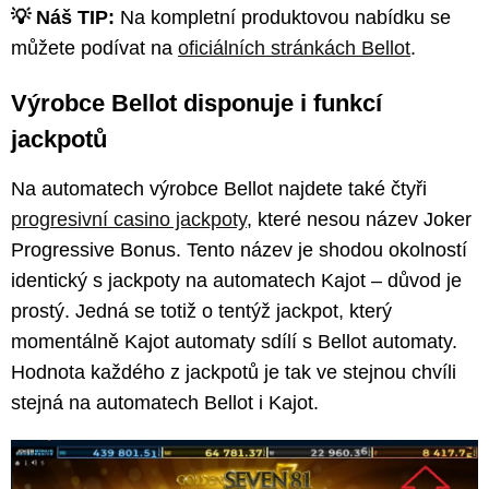
💡 Náš TIP:
Na kompletní produktovou nabídku se
můžete podívat na
oficiálních stránkách Bellot
.
Výrobce Bellot disponuje i funkcí
jackpotů
Na automatech výrobce Bellot najdete také čtyři
progresivní casino jackpoty
, které nesou název Joker
Progressive Bonus. Tento název je shodou okolností
identický s jackpoty na automatech Kajot – důvod je
prostý. Jedná se totiž o tentýž jackpot, který
momentálně Kajot automaty sdílí s Bellot automaty.
Hodnota každého z jackpotů je tak ve stejnou chvíli
stejná na automatech Bellot i Kajot.