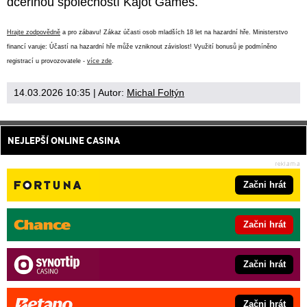
dceřinou společností Kajot Games.
Hrajte zodpovědně
a pro zábavu! Zákaz účasti osob mladších 18 let na hazardní hře. Ministerstvo
financí varuje: Účastí na hazardní hře může vzniknout závislost! Využití bonusů je podmíněno
registrací u provozovatele -
více zde
.
14.03.2026 10:35
| Autor:
Michal Foltýn
NEJLEPŠÍ ONLINE CASINA
Začni hrát
Začni hrát
Začni hrát
Začni hrát