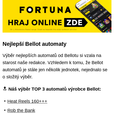
Nejlepší Bellot automaty
Výběr nejlepších automatů od Bellotu si vzala na
starost naše redakce. Vzhledem k tomu, že Bellot
automatů je stále jen několik jednotek, nejednalo se
o složitý výběr.
🔝
Náš výběr TOP 3 automatů výrobce Bellot:
Heat Reels 160+++
Rob the Bank