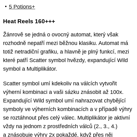
5 Potions+
Heat Reels 160+++
Žánrově se jedná o ovocný automat, který však
rozhodně nepatří mezi běžnou klasiku. Automat má
totiž netradiční grafiku, a hlavně je plný funkcí, mezi
které patří Scatter symbol hvězdy, expandující Wild
symbol a Multiplikátor.
Scatter symbol umí kdekoliv na válcích vytvořit
výherní kombinaci a vaši sázku znásobit až 100x.
Expandující Wild symbol umí nahrazovat chybějící
symboly ve výherních kombinacích a v případě výhry
se roztáhnout přes celý válec. Multiplikátor je aktivní
vždy na jednom z prostředních válců (2., 3., 4.)
a znásobuje výhry 2x pokaždé, když přes něj