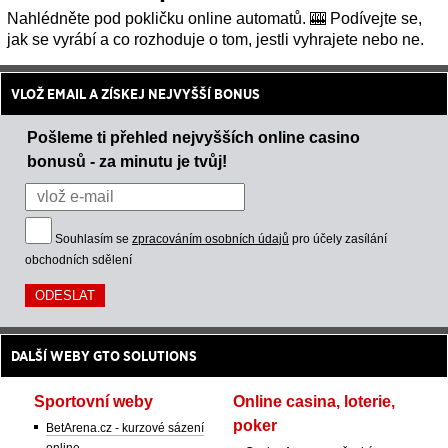
Nahlédněte pod pokličku online automatů. 🎰 Podívejte se,
jak se vyrábí a co rozhoduje o tom, jestli vyhrajete nebo ne.
VLOŽ EMAIL A ZÍSKEJ NEJVYŠŠÍ BONUS
Pošleme ti přehled nejvyšších online casino
bonusů - za minutu je tvůj!
Souhlasím se
zpracováním osobních údajů
pro účely zasílání
obchodních sdělení
DALŠÍ WEBY GTO SOLUTIONS
Sportovní weby
Online casina, loterie,
poker
BetArena.cz - kurzové sázení