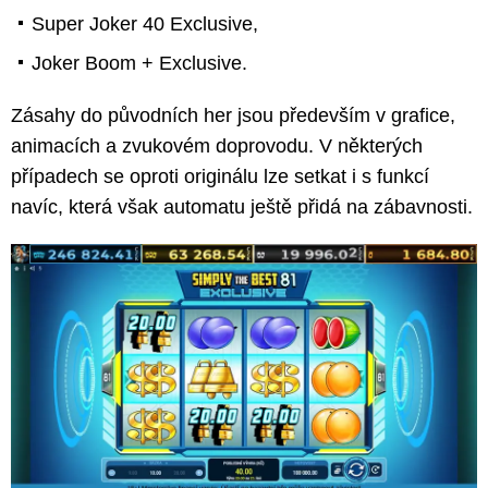
Super Joker 40 Exclusive,
Joker Boom + Exclusive.
Zásahy do původních her jsou především v grafice,
animacích a zvukovém doprovodu. V některých
případech se oproti originálu lze setkat i s funkcí
navíc, která však automatu ještě přidá na zábavnosti.