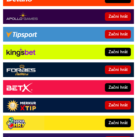
Začni hrát
Začni hrát
Začni hrát
Začni hrát
Začni hrát
Začni hrát
Začni hrát