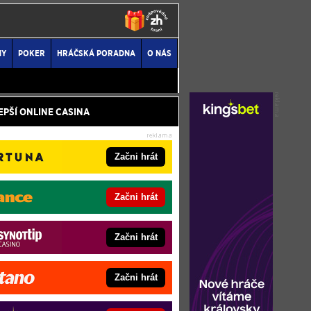
NY
POKER
HRÁČSKÁ PORADNA
O NÁS
EPŠÍ ONLINE CASINA
Začni hrát
Začni hrát
Začni hrát
Začni hrát