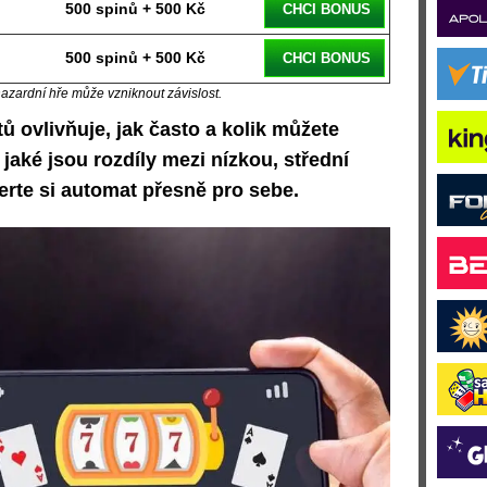
500 spinů + 500 Kč
CHCI BONUS
500 spinů + 500 Kč
CHCI BONUS
hazardní hře může vzniknout závislost.
tů ovlivňuje, jak často a kolik můžete
jaké jsou rozdíly mezi nízkou, střední
berte si automat přesně pro sebe.