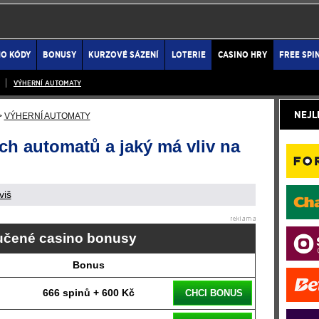
O KÓDY
BONUSY
KURZOVÉ SÁZENÍ
LOTERIE
CASINO HRY
FREE SPI
VÝHERNÍ AUTOMATY
NEJL
>
VÝHERNÍ AUTOMATY
cích automatů a jaký má vliv na
viš
čené casino bonusy
Bonus
666 spinů + 600 Kč
CHCI BONUS