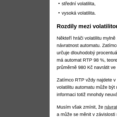
střední volatilita,
vysoká volatilita.
Rozdíly mezi volatilit
Někteří hráči volatilitu myl
návratnost automatu. Zatímco 
určuje dlouhodobý procentuáln
má automat RTP 98 %, teore
průměrně 980 Kč navrátit ve
Zatímco RTP vždy najdete v h
volatilitu automatu může být 
informaci totiž mnohdy neuvá
Musím však zmínit, že
návra
a může se měnit v závislosti