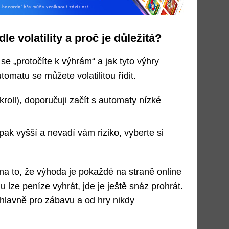
e volatility a proč je důležitá?
e se „protočíte k výhrám“ a jak tyto výhry
omatu se můžete volatilitou řídit.
kroll), doporučuji začít s automaty nízké
ak vyšší a nevadí vám riziko, vyberte si
a to, že výhoda je pokaždé na straně online
u lze peníze vyhrát, jde je ještě snáz prohrát.
hlavně pro zábavu a od hry nikdy