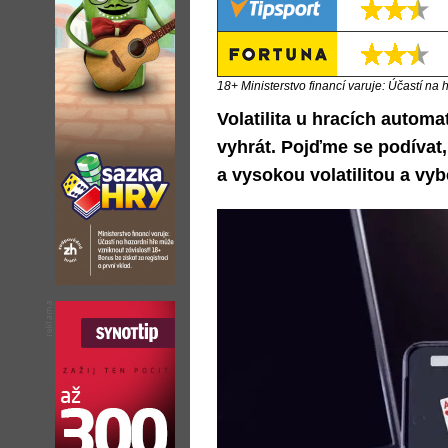
18+ Ministerstvo financí varuje: Účastí na 
Volatilita u hracích automa
vyhrát. Pojďme se podívat, 
a vysokou volatilitou a vy