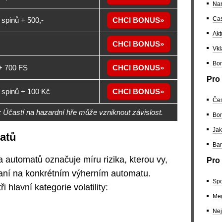
Nar
Cas
 spinů + 500,-
CHCI BONUS
Akt
CHCI BONUS
Vkl
Bo
+ 700 FS
CHCI BONUS
Pro
 spinů + 100 Kč
CHCI BONUS
Čes
e: Účastí na hazardní hře může vzniknout závislost.
Bon
Jak
matů
Ban
ta automatů označuje míru rizika, kterou vy,
Pro 
raní na konkrétním výherním automatu.
Spo
 hlavní kategorie volatility:
Me
Nej