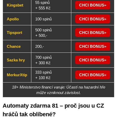
55 spinů
Kingsbet
CHCI BONUS
+ 555 Kč
Apollo
100 spinů
CHCI BONUS
500 spinů
Tipsport
CHCI BONUS
+ 500,-
Chance
200,-
CHCI BONUS
700 spinů
Sazka hry
CHCI BONUS
+ 300 Kč
333 spinů
MerkurXtip
CHCI BONUS
+ 100 Kč
18+ Ministerstvo financí varuje: Účastí na hazardní hře
může vzniknout závislost.
Automaty zdarma 81 – proč jsou u CZ
hráčů tak oblíbené?