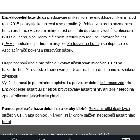
EncyklopedieHazardu.cz
představuje unikátní online encyklopedii, která již od
roku 2015 poskytuje komplexní a systematický přehled znalostí o hazardních
hrách pro hráče v českém online prostředí. Patří do skupiny webů společnosti
GTO Solutions, s.r.o., která je členem
Institutu pro regulaci hazardních her
(IPRH)
, mediálním partnerem projektu
Zodpovědné hraní
a spolupracuje s
Asociací hráčů pokeru a kurzových sázek
.
Hrajte zodpovědně
a pro zábavu! Zákaz účasti osob mladších 18 let na
hazardní hře. Ministerstvo financí varuje: Účastí na hazardní hře může vzniknout
závislost!
Využití bonusů je podmíněno registrací u provozovatele –
informace zde
. Na
EncyklopedieHazardu.cz nejsou provozovány hazardní hry ani zde neprobíhá
zprostředkování jakýchkoliv plateb.
Pomoc pro hráče hazardních her a osoby blízké:
Seznam adiktologických
služeb v ČR
,
Mapa pomoci
,
Národní stránky pro snížení nebezpečí hazardního
hraní
.
O nás
|
Kontakty
|
Redakční standardy
|
Podmínky užívání