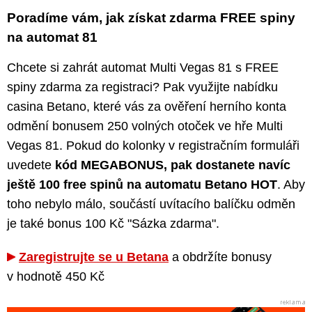
Poradíme vám, jak získat zdarma FREE spiny
na automat 81
Chcete si zahrát automat Multi Vegas 81 s FREE
spiny zdarma za registraci? Pak využijte nabídku
casina Betano, které vás za ověření herního konta
odmění bonusem 250 volných otoček ve hře Multi
Vegas 81. Pokud do kolonky v registračním formuláři
uvedete
kód MEGABONUS, pak dostanete navíc
ještě 100 free spinů na automatu Betano HOT
. Aby
toho nebylo málo, součástí uvítacího balíčku odměn
je také bonus 100 Kč "Sázka zdarma".
Zaregistrujte se u Betana
a obdržíte bonusy
v hodnotě 450 Kč