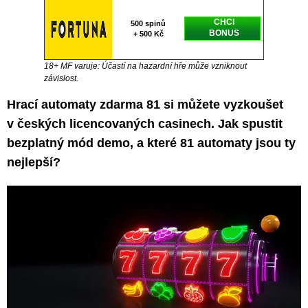
CHCI
500 spinů
BONUS
+ 500 Kč
18+ MF varuje: Účastí na hazardní hře může vzniknout
závislost.
Hrací automaty zdarma 81 si můžete vyzkoušet
v českých licencovaných casinech. Jak spustit
bezplatný mód demo, a které 81 automaty jsou ty
nejlepší?