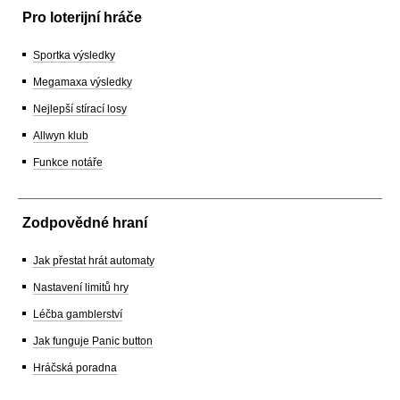
Pro loterijní hráče
Sportka výsledky
Megamaxa výsledky
Nejlepší stírací losy
Allwyn klub
Funkce notáře
Zodpovědné hraní
Jak přestat hrát automaty
Nastavení limitů hry
Léčba gamblerství
Jak funguje Panic button
Hráčská poradna