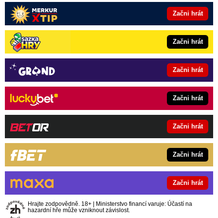
Začni hrát
Začni hrát
Začni hrát
Začni hrát
Začni hrát
Začni hrát
Začni hrát
Hrajte zodpovědně. 18+ | Ministerstvo financí varuje: Účastí na
hazardní hře může vzniknout závislost.