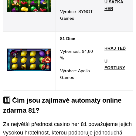
U SAZKA
HER
Výrobce: SYNOT
Games
81 Dice
HRAJ TEĎ
Výhernost: 94,80
%
U
FORTUNY
Výrobce: Apollo
Games
1️⃣ Čím jsou zajímavé automaty online
zdarma 81?
Za největší přednost casino her 81 považujeme jejich
vysokou hratelnost, kterou podporuje jednoduchá