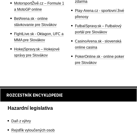
zdarma
MotorsportŽivě.cz – Formule 1
a MotoGP online
Play-Arena.cz - sportovní živé
přenosy
BetArena.sk - online
stávkovanie pre Slovákov
FutbalSpravy.sk – Futbalový
portál pre Slovákov
FightLive.sk - Oktagon, UFC a
MMA pre Slovákov
CasinoArena.sk - slovenská
online casina
HokejSpravy.sk – Hokejové
správy pre Slovákov
PokerOnline.sk - online poker
pre Slovákov
ROZCESTNÍK ENCYKLOPEDIE
Hazardní legislativa
Daň z výhry
Rejstřík vyloučených osob