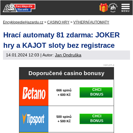
EncyklopedieHazardu.cz
>
CASINO HRY
>
VÝHERNÍ AUTOMATY
Hrací automaty 81 zdarma: JOKER
hry a KAJOT sloty bez registrace
14.01.2024 12:03
| Autor:
Jan Ondruška
Doporučené casino bonusy
CHCI
666 spinů
BONUS
+ 600 Kč
CHCI
500 spinů
BONUS
+ 500 Kč