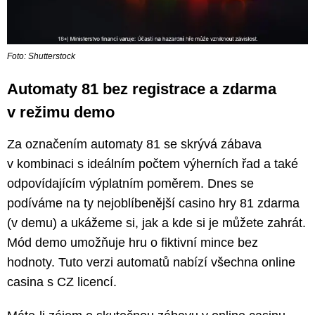
Foto: Shutterstock
Automaty 81 bez registrace a zdarma
v režimu demo
Za označením automaty 81 se skrývá zábava
v kombinaci s ideálním počtem výherních řad a také
odpovídajícím výplatním poměrem. Dnes se
podíváme na ty nejoblíbenější casino hry 81 zdarma
(v demu) a ukážeme si, jak a kde si je můžete zahrát.
Mód demo umožňuje hru o fiktivní mince bez
hodnoty. Tuto verzi automatů nabízí všechna online
casina s CZ licencí.