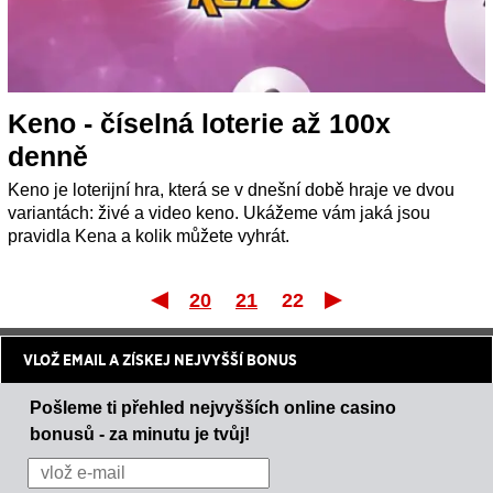
Keno - číselná loterie až 100x
denně
Keno je loterijní hra, která se v dnešní době hraje ve dvou
variantách: živé a video keno. Ukážeme vám jaká jsou
pravidla Kena a kolik můžete vyhrát.
20
21
22
První
VLOŽ EMAIL A ZÍSKEJ NEJVYŠŠÍ BONUS
Pošleme ti přehled nejvyšších online casino
bonusů - za minutu je tvůj!