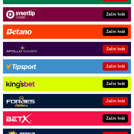
Začni hrát
Začni hrát
Začni hrát
Začni hrát
Začni hrát
Začni hrát
Začni hrát