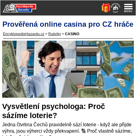
Prověřená online casina pro CZ hráče
EncyklopedieHazardu.cz
>
Rubriky
>
CASINO
Vysvětlení psychologa: Proč
sázíme loterie?
Jedna čtvrtina Čechů pravidelně sází loterie - když ale přijde
výhra, jsou výherci vždy překvapení. 🔢 Proč vlastně sázíme,