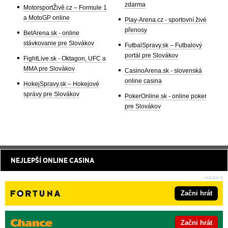
zdarma
MotorsportŽivě.cz – Formule 1
a MotoGP online
Play-Arena.cz - sportovní živé
přenosy
BetArena.sk - online
stávkovanie pre Slovákov
FutbalSpravy.sk – Futbalový
portál pre Slovákov
FightLive.sk - Oktagon, UFC a
MMA pre Slovákov
CasinoArena.sk - slovenská
online casina
HokejSpravy.sk – Hokejové
správy pre Slovákov
PokerOnline.sk - online poker
pre Slovákov
NEJLEPŠÍ ONLINE CASINA
Začni hrát
Začni hrát