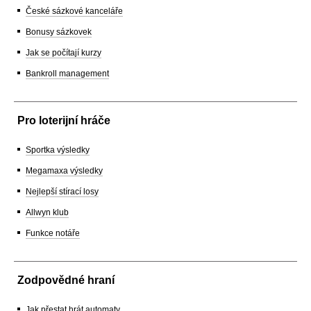
České sázkové kanceláře
Bonusy sázkovek
Jak se počítají kurzy
Bankroll management
Pro loterijní hráče
Sportka výsledky
Megamaxa výsledky
Nejlepší stírací losy
Allwyn klub
Funkce notáře
Zodpovědné hraní
Jak přestat hrát automaty