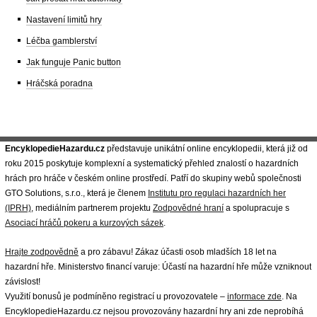
Nastavení limitů hry
Léčba gamblerství
Jak funguje Panic button
Hráčská poradna
EncyklopedieHazardu.cz
představuje unikátní online encyklopedii, která již od
roku 2015 poskytuje komplexní a systematický přehled znalostí o hazardních
hrách pro hráče v českém online prostředí. Patří do skupiny webů společnosti
GTO Solutions, s.r.o., která je členem
Institutu pro regulaci hazardních her
(IPRH)
, mediálním partnerem projektu
Zodpovědné hraní
a spolupracuje s
Asociací hráčů pokeru a kurzových sázek
.
Hrajte zodpovědně
a pro zábavu! Zákaz účasti osob mladších 18 let na
hazardní hře. Ministerstvo financí varuje: Účastí na hazardní hře může vzniknout
závislost!
Využití bonusů je podmíněno registrací u provozovatele –
informace zde
. Na
EncyklopedieHazardu.cz nejsou provozovány hazardní hry ani zde neprobíhá