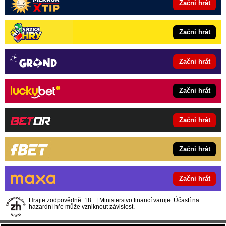
Začni hrát
Začni hrát
Začni hrát
Začni hrát
Začni hrát
Začni hrát
Začni hrát
Hrajte zodpovědně. 18+ | Ministerstvo financí varuje: Účastí na
hazardní hře může vzniknout závislost.