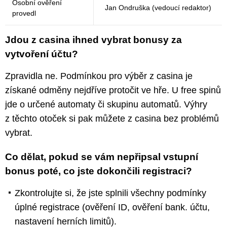
Osobní ověření
Jan Ondruška (vedoucí redaktor)
provedl
Jdou z casina ihned vybrat bonusy za
vytvoření účtu?
Zpravidla ne. Podmínkou pro výběr z casina je
získané odměny nejdříve protočit ve hře. U free spinů
jde o určené automaty či skupinu automatů. Výhry
z těchto otoček si pak můžete z casina bez problémů
vybrat.
Co dělat, pokud se vám nepřipsal vstupní
bonus poté, co jste dokončili registraci?
Zkontrolujte si, že jste splnili všechny podmínky
úplné registrace (ověření ID, ověření bank. účtu,
nastavení herních limitů).