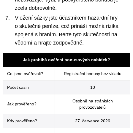
zcela dobrovolné.
Vložení sázky jste účastníkem hazardní hry
o skutečné peníze, což prináší možná rizika
spojená s hraním. Berte tyto skutečnosti na
vědomí a hrajte zodpovědně.
Jak probíhá ověření bonusových nabídek?
Co jsme ověřovali?
Registrační bonusy bez vkladu
Počet casin
10
Osobně na stránkách
Jak prověřeno?
provozovatelů
Kdy prověřeno?
27. července 2026