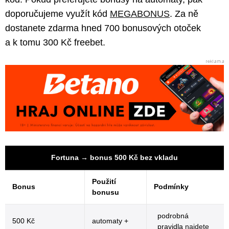
doporučujeme využít kód
MEGABONUS
. Za ně
dostanete zdarma hned 700 bonusových otoček
a k tomu 300 Kč freebet.
Fortuna → bonus 500 Kč bez vkladu
Použití
Bonus
Podmínky
bonusu
podrobná
500 Kč
automaty +
pravidla
najdete