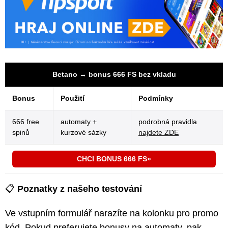
Betano → bonus 666 FS bez vkladu
Bonus
Použití
Podmínky
666 free
automaty +
podrobná pravidla
spinů
kurzové sázky
najdete ZDE
CHCI BONUS 666 FS
📋
Poznatky z našeho testování
Ve vstupním formulář narazíte na kolonku pro promo
kód. Pokud preferujete bonusy na automaty, pak