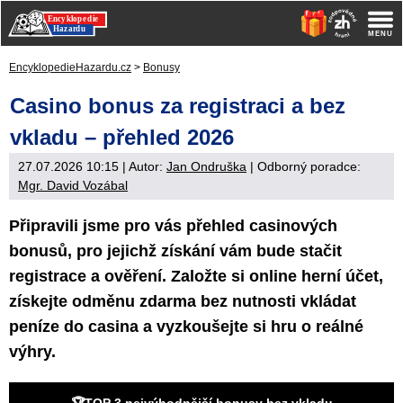
EncyklopedieHazardu.cz
>
Bonusy
Casino bonus za registraci a bez
vkladu – přehled 2026
27.07.2026 10:15
| Autor:
Jan Ondruška
| Odborný poradce:
Mgr. David Vozábal
Připravili jsme pro vás přehled casinových
bonusů, pro jejichž získání vám bude stačit
registrace a ověření. Založte si online herní účet,
získejte odměnu zdarma bez nutnosti vkládat
peníze do casina a vyzkoušejte si hru o reálné
výhry.