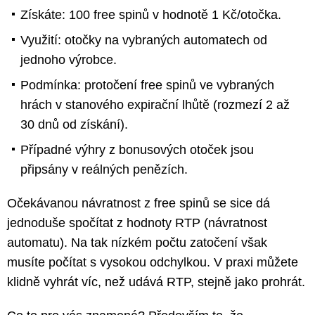
Získáte: 100 free spinů v hodnotě 1 Kč/otočka.
Využití: otočky na vybraných automatech od
jednoho výrobce.
Podmínka: protočení free spinů ve vybraných
hrách v stanového expirační lhůtě (rozmezí 2 až
30 dnů od získání).
Případné výhry z bonusových otoček jsou
připsány v reálných penězích.
Očekávanou návratnost z free spinů se sice dá
jednoduše spočítat z hodnoty RTP (návratnost
automatu). Na tak nízkém počtu zatočení však
musíte počítat s vysokou odchylkou. V praxi můžete
klidně vyhrát víc, než udává RTP, stejně jako prohrát.