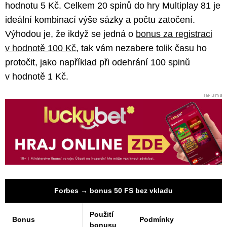
hodnotu 5 Kč. Celkem 20 spinů do hry Multiplay 81 je
ideální kombinací výše sázky a počtu zatočení.
Výhodou je, že ikdyž se jedná o
bonus za registraci
v hodnotě 100 Kč
, tak vám nezabere tolik času ho
protočit, jako například při odehrání 100 spinů
v hodnotě 1 Kč.
Forbes → bonus 50 FS bez vkladu
Použití
Bonus
Podmínky
bonusu