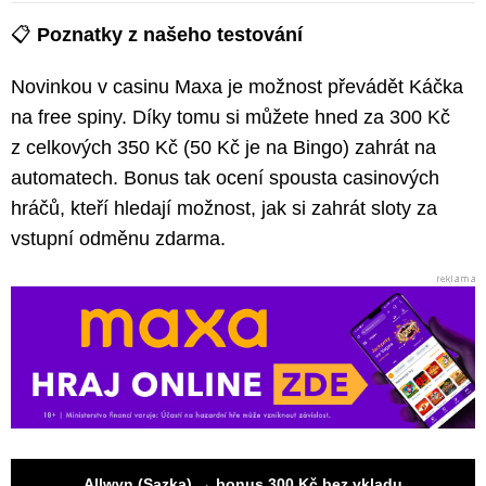
📋
Poznatky z našeho testování
Novinkou v casinu Maxa je možnost převádět Káčka
na free spiny. Díky tomu si můžete hned za 300 Kč
z celkových 350 Kč (50 Kč je na Bingo) zahrát na
automatech. Bonus tak ocení spousta casinových
hráčů, kteří hledají možnost, jak si zahrát sloty za
vstupní odměnu zdarma.
Allwyn (Sazka) → bonus 300 Kč bez vkladu