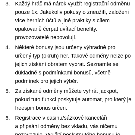
Každý hráč má nárok využít registrační odměnu
pouze 1x. Jakékoliv pokusy o zneužití, založení
více herních účtů a jiné praktiky s cílem
opakovaně čerpat uvítací benefity,
provozovatelé nepovolují.
Některé bonusy jsou určeny výhradně pro
určený typ (okruh) her. Takové odměny nelze po
jejich získání obratem vybrat. Seznamte se
důkladně s podmínkami bonusů, včetně
podmínek pro jejich výběr.
Za získané odměny můžete vyhrát jackpot,
pokud tuto funkci poskytuje automat, pro který je
freespin bonus určen.
Registrace v casinu/sázkové kanceláři
a připsání odměny bez vkladu, vás ničemu
nezavazuje. Využití poskytnutého bonusu je