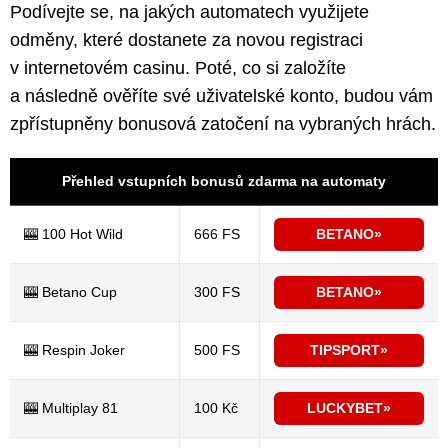
Podívejte se, na jakých automatech využijete
odměny, které dostanete za novou registraci
v internetovém casinu. Poté, co si založíte
a následně ověříte své uživatelské konto, budou vám
zpřístupněny bonusová zatočení na vybraných hrách.
Přehled vstupních bonusů zdarma na automaty
🎰 100 Hot Wild
666 FS
BETANO
🎰 Betano Cup
300 FS
BETANO
🎰 Respin Joker
500 FS
TIPSPORT
🎰 Multiplay 81
100 Kč
LUCKYBET