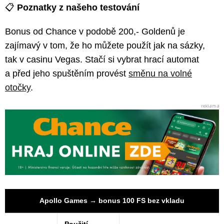
📋
Poznatky z našeho testování
Bonus od Chance v podobě 200,- Goldenů je
zajímavý v tom, že ho můžete použít jak na sázky,
tak v casinu Vegas. Stačí si vybrat hrací automat
a před jeho spuštěním provést
směnu na volné
otočky
.
Apollo Games → bonus 100 FS bez vkladu