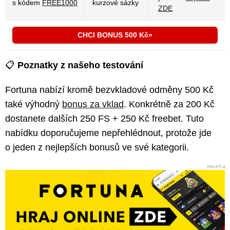
s kódem
FREE1000
kurzové sázky
ZDE
CHCI BONUS 500 Kč
📋
Poznatky z našeho testování
Fortuna nabízí kromě bezvkladové odměny 500 Kč
také výhodný
bonus za vklad
. Konkrétně za 200 Kč
dostanete dalších 250 FS + 250 Kč freebet. Tuto
nabídku doporučujeme nepřehlédnout, protože jde
o jeden z nejlepších bonusů ve své kategorii.