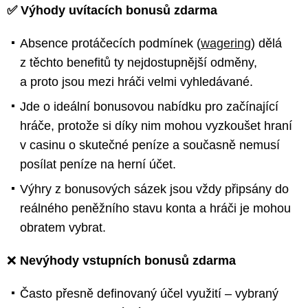
✅ Výhody uvítacích bonusů zdarma
Absence protáčecích podmínek (
wagering
) dělá
z těchto benefitů ty nejdostupnější odměny,
a proto jsou mezi hráči velmi vyhledávané.
Jde o ideální bonusovou nabídku pro začínající
hráče, protože si díky nim mohou vyzkoušet hraní
v casinu o skutečné peníze a současně nemusí
posílat peníze na herní účet.
Výhry z bonusových sázek jsou vždy připsány do
reálného peněžního stavu konta a hráči je mohou
obratem vybrat.
❌
Nevýhody vstupních bonusů zdarma
Často přesně definovaný účel využití – vybraný