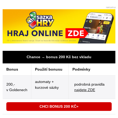
Chance → bonus 200 Kč bez vkladu
Bonus
Použití bonusu
Podmínky
automaty +
200,-
podrobná pravidla
kurzové sázky
v Goldenech
najdete ZDE
CHCI BONUS 200 KČ