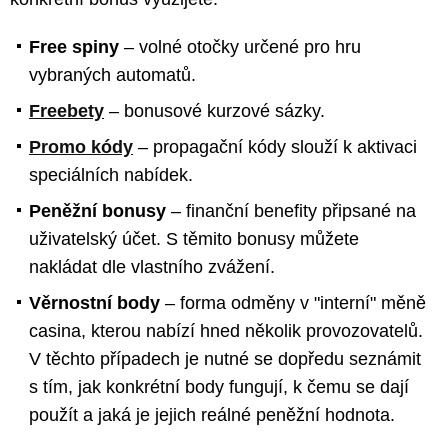
Free spiny
– volné otočky určené pro hru
vybraných automatů.
Freebety
– bonusové kurzové sázky.
Promo kódy
– propagační kódy slouží k aktivaci
speciálních nabídek.
Peněžní bonusy
– finanční benefity připsané na
uživatelský účet. S těmito bonusy můžete
nakládat dle vlastního zvážení.
Věrnostní body
– forma odměny v "interní" měně
casina, kterou nabízí hned několik provozovatelů.
V těchto případech je nutné se dopředu seznámit
s tím, jak konkrétní body fungují, k čemu se dají
použít a jaká je jejich reálné peněžní hodnota.