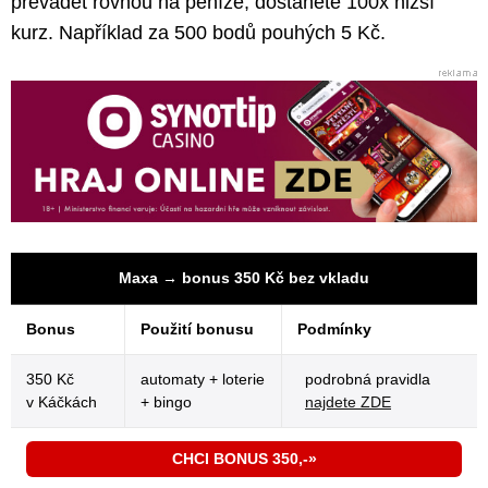
převádět rovnou na peníze, dostanete 100x nižší
kurz. Například za 500 bodů pouhých 5 Kč.
Maxa → bonus 350 Kč bez vkladu
Bonus
Použití bonusu
Podmínky
350 Kč
automaty + loterie
podrobná pravidla
v Káčkách
+ bingo
najdete ZDE
CHCI BONUS 350,-