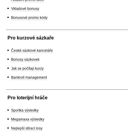
Vkladové bonusy
Bonusové promo kódy
Pro kurzové sázkaře
České sázkové kanceláře
Bonusy sázkovek
Jak se počítají kurzy
Bankroll management
Pro loterijní hráče
Sportka výsledky
Megamaxa výsledky
Nejlepší stírací losy