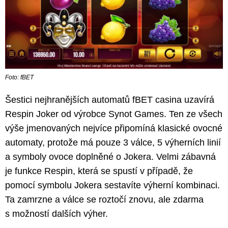
Foto: fBET
Šestici nejhranějších automatů fBET casina uzavírá
Respin Joker od výrobce Synot Games. Ten ze všech
výše jmenovaných nejvíce připomíná klasické ovocné
automaty, protože má pouze 3 válce, 5 výherních linií
a symboly ovoce doplněné o Jokera. Velmi zábavná
je funkce Respin, která se spustí v případě, že
pomocí symbolu Jokera sestavíte výherní kombinaci.
Ta zamrzne a válce se roztočí znovu, ale zdarma
s možností dalších výher.