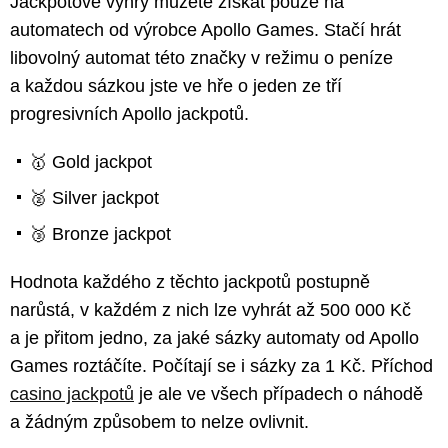
Jackpotové výhry můžete získat pouze na
automatech od výrobce Apollo Games. Stačí hrát
libovolný automat této značky v režimu o peníze
a každou sázkou jste ve hře o jeden ze tří
progresivních Apollo jackpotů.
🥇 Gold jackpot
🥈 Silver jackpot
🥉 Bronze jackpot
Hodnota každého z těchto jackpotů postupně
narůstá, v každém z nich lze vyhrát až 500 000 Kč
a je přitom jedno, za jaké sázky automaty od Apollo
Games roztáčíte. Počítají se i sázky za 1 Kč. Příchod
casino jackpotů
je ale ve všech případech o náhodě
a žádným způsobem to nelze ovlivnit.