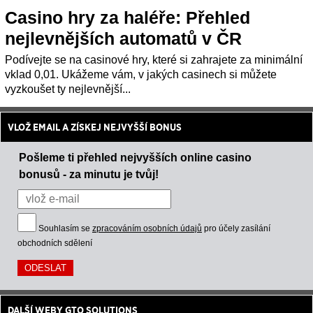
Casino hry za haléře: Přehled
nejlevnějších automatů v ČR
Podívejte se na casinové hry, které si zahrajete za minimální
vklad 0,01. Ukážeme vám, v jakých casinech si můžete
vyzkoušet ty nejlevnější...
VLOŽ EMAIL A ZÍSKEJ NEJVYŠŠÍ BONUS
Pošleme ti přehled nejvyšších online casino
bonusů - za minutu je tvůj!
Souhlasím se
zpracováním osobních údajů
pro účely zasílání
obchodních sdělení
DALŠÍ WEBY GTO SOLUTIONS