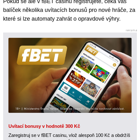
Pokud se ale v fBET casinu registrujete, čeká vás
balíček několika uvítacích bonusů pro nové hráče, za
které si lze automaty zahrát o opravdové výhry.
Uvítací bonusy v hodnotě 300 Kč
Zaregistruj se v fBET casinu, vlož alespoň 100 Kč a obdržíš