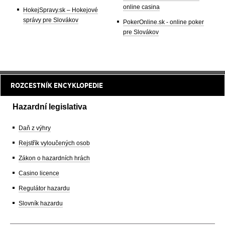
online casina
HokejSpravy.sk – Hokejové
správy pre Slovákov
PokerOnline.sk - online poker
pre Slovákov
ROZCESTNÍK ENCYKLOPEDIE
Hazardní legislativa
Daň z výhry
Rejstřík vyloučených osob
Zákon o hazardních hrách
Casino licence
Regulátor hazardu
Slovník hazardu