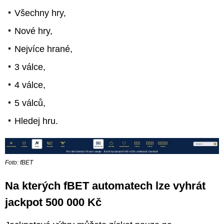
Všechny hry,
Nové hry,
Nejvíce hrané,
3 válce,
4 válce,
5 válců,
Hledej hru.
Foto: fBET
Na kterých fBET automatech lze vyhrát
jackpot 500 000 Kč