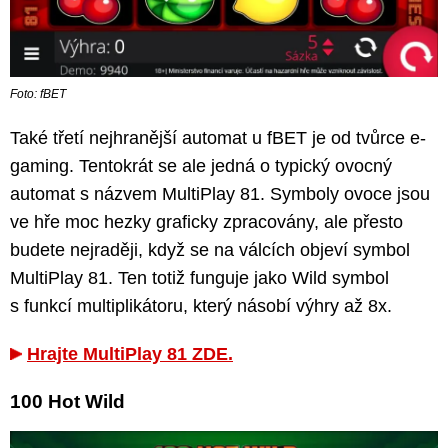
Foto: fBET
Také třetí nejhranější automat u fBET je od tvůrce e-
gaming. Tentokrát se ale jedná o typický ovocný
automat s názvem MultiPlay 81. Symboly ovoce jsou
ve hře moc hezky graficky zpracovány, ale přesto
budete nejraději, když se na válcích objeví symbol
MultiPlay 81. Ten totiž funguje jako Wild symbol
s funkcí multiplikátoru, který násobí výhry až 8x.
Hrajte MultiPlay 81 ZDE.
100 Hot Wild