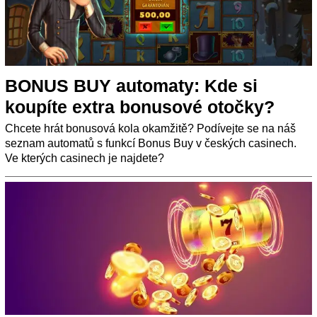
BONUS BUY automaty: Kde si
koupíte extra bonusové otočky?
Chcete hrát bonusová kola okamžitě? Podívejte se na náš
seznam automatů s funkcí Bonus Buy v českých casinech.
Ve kterých casinech je najdete?