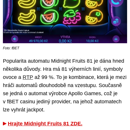
Foto: fBET
Popularita automatu Midnight Fruits 81 je dána hned
několika důvody. Hra má 81 výherních linií, symboly
ovoce a
RTP
až 99 %. To je kombinace, která je mezi
hráči automatů dlouhodobě na vzestupu. Současně
se jedná o automat výrobce Apollo Games, což je
v fBET casinu jediný provider, na jehož automatech
lze vyhrát jackpot.
Hrajte Midnight Fruits 81 ZDE.