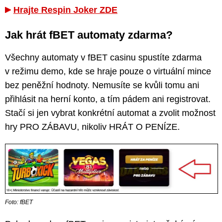
Hrajte Respin Joker ZDE
Jak hrát fBET automaty zdarma?
Všechny automaty v fBET casinu spustíte zdarma
v režimu demo, kde se hraje pouze o virtuální mince
bez peněžní hodnoty. Nemusíte se kvůli tomu ani
přihlásit na herní konto, a tím pádem ani registrovat.
Stačí si jen vybrat konkrétní automat a zvolit možnost
hry PRO ZÁBAVU, nikoliv HRÁT O PENÍZE.
Foto: fBET