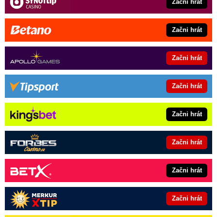
Začni hrát
Začni hrát
Začni hrát
Začni hrát
Začni hrát
Začni hrát
Začni hrát
Začni hrát