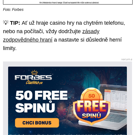
Foto: Forbes
💡
TIP:
Ať už hraje casino hry na chytrém telefonu,
nebo na počítači, vždy dodržujte
zásady
zodpovědného hraní
a nastavte si důsledně herní
limity.