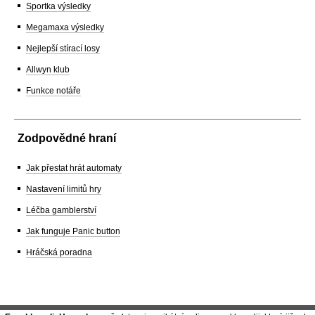
Sportka výsledky
Megamaxa výsledky
Nejlepší stírací losy
Allwyn klub
Funkce notáře
Zodpovědné hraní
Jak přestat hrát automaty
Nastavení limitů hry
Léčba gamblerství
Jak funguje Panic button
Hráčská poradna