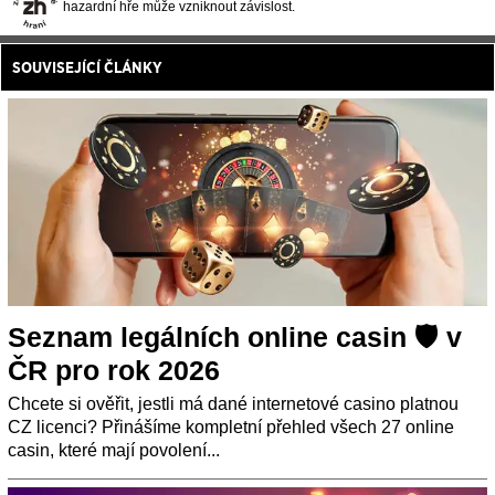
hazardní hře může vzniknout závislost.
SOUVISEJÍCÍ ČLÁNKY
Seznam legálních online casin 🛡️ v
ČR pro rok 2026
Chcete si ověřit, jestli má dané internetové casino platnou
CZ licenci? Přinášíme kompletní přehled všech 27 online
casin, které mají povolení...