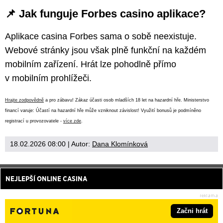
📌
Jak funguje Forbes casino aplikace?
Aplikace casina Forbes sama o sobě neexistuje.
Webové stránky jsou však plně funkční na každém
mobilním zařízení. Hrát lze pohodlně přímo
v mobilním prohlížeči.
Hrajte zodpovědně
a pro zábavu! Zákaz účasti osob mladších 18 let na hazardní hře. Ministerstvo
financí varuje: Účastí na hazardní hře může vzniknout závislost! Využití bonusů je podmíněno
registrací u provozovatele -
více zde
.
18.02.2026 08:00
| Autor:
Dana Klomínková
NEJLEPŠÍ ONLINE CASINA
Začni hrát