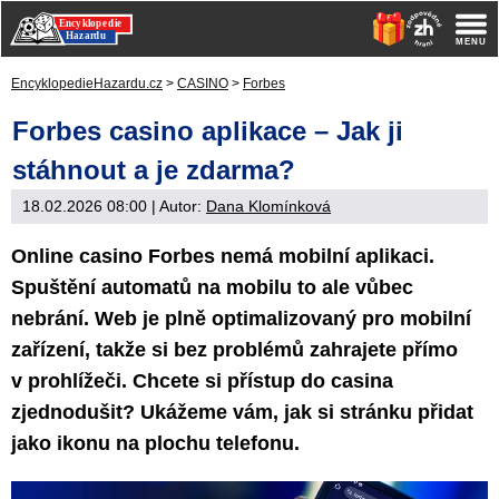
EncyklopedieHazardu.cz
>
CASINO
>
Forbes
Forbes casino aplikace – Jak ji
stáhnout a je zdarma?
18.02.2026 08:00
| Autor:
Dana Klomínková
Online casino Forbes nemá mobilní aplikaci.
Spuštění automatů na mobilu to ale vůbec
nebrání. Web je plně optimalizovaný pro mobilní
zařízení, takže si bez problémů zahrajete přímo
v prohlížeči. Chcete si přístup do casina
zjednodušit? Ukážeme vám, jak si stránku přidat
jako ikonu na plochu telefonu.