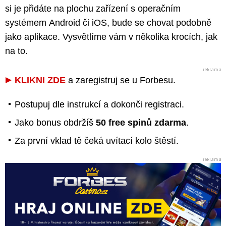
si je přidáte na plochu zařízení s operačním
systémem Android či iOS, bude se chovat podobně
jako aplikace. Vysvětlíme vám v několika krocích, jak
na to.
KLIKNI ZDE
a zaregistruj se u Forbesu.
Postupuj dle instrukcí a dokonči registraci.
Jako bonus obdržíš
50 free spinů zdarma
.
Za první vklad tě čeká uvítací kolo štěstí.