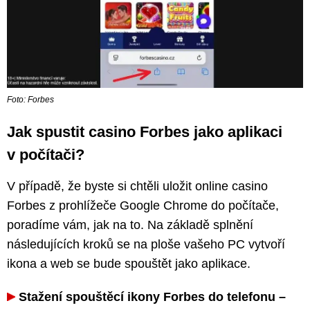
Foto: Forbes
Jak spustit casino Forbes jako aplikaci
v počítači?
V případě, že byste si chtěli uložit online casino
Forbes z prohlížeče Google Chrome do počítače,
poradíme vám, jak na to. Na základě splnění
následujících kroků se na ploše vašeho PC vytvoří
ikona a web se bude spouštět jako aplikace.
Stažení spouštěcí ikony Forbes do telefonu –