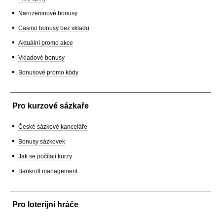
Narozeninové bonusy
Casino bonusy bez vkladu
Aktuální promo akce
Vkladové bonusy
Bonusové promo kódy
Pro kurzové sázkaře
České sázkové kanceláře
Bonusy sázkovek
Jak se počítají kurzy
Bankroll management
Pro loterijní hráče