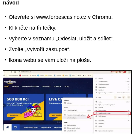
návod
Otevřete si www.forbescasino.cz v Chromu.
Klikněte na tři tečky.
Vyberte v seznamu „Odeslat, uložit a sdílet“.
Zvolte „Vytvořit zástupce“.
Ikona webu se vám uloží na ploše.