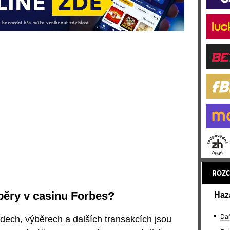
ROZC
běry v casinu Forbes?
Haza
Daň
dech, výběrech a dalších transakcích jsou