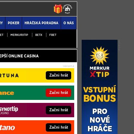
NY
POKER
HRÁČSKÁ PORADNA
O NÁS
ET
MERKURXTIP
BETX
FBET
EPŠÍ ONLINE CASINA
Začni hrát
Začni hrát
Začni hrát
Začni hrát