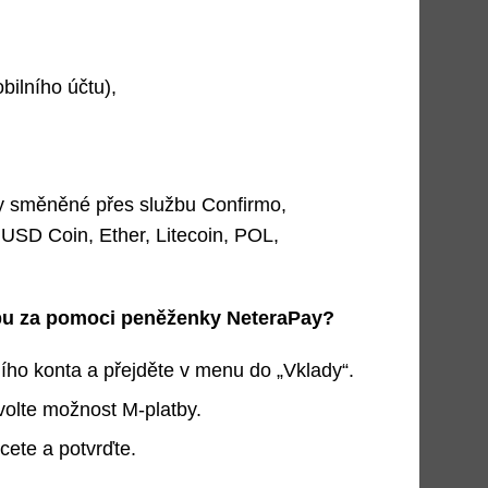
bilního účtu),
y směněné přes službu Confirmo,
 USD Coin, Ether, Litecoin, POL,
tbu za pomoci peněženky NeteraPay?
ího konta a přejděte v menu do „Vklady“.
volte možnost M-platby.
cete a potvrďte.