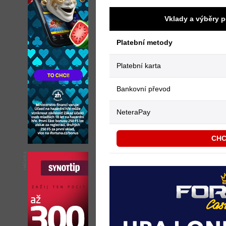
Vklady a výběry p
Platební metody
Platební karta
Bankovní převod
NeteraPay
CHC