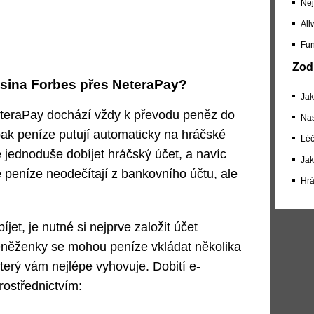
Nej
All
Fun
Zod
casina Forbes přes NeteraPay?
Jak
NeteraPay dochází vždy k převodu peněz do
Nas
ak peníze putují automaticky na hráčské
Léč
 jednoduše dobíjet hráčský účet, a navíc
Jak
e peníze neodečítají z bankovního účtu, ale
Hrá
jet, je nutné si nejprve založit účet
něženky se mohou peníze vkládat několika
terý vám nejlépe vyhovuje. Dobití e-
ostřednictvím: