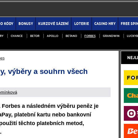
O KÓDY
BONUSY
KURZOVÉ SÁZENÍ
LOTERIE
CASINO HRY
FREE SPI
RY
CHANCE
BETOR
APOLLO
BETANO
FORBES
GRANDWIN
LUCKYB
NEJL
bes
y, výběry a souhrn všech
omínková
a Forbes a následném výběru peněz je
aPay, platební kartu nebo bankovní
použití těchto platebních metod,
.