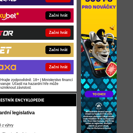
Začni hrát
Začni hrát
Začni hrát
Začni hrát
Hrajte zodpovědně. 18+ | Ministerstvo financí
varuje: Účastí na hazardní hře může
vzniknout závislost.
ESTNÍK ENCYKLOPEDIE
rdní legislativa
 z výhry