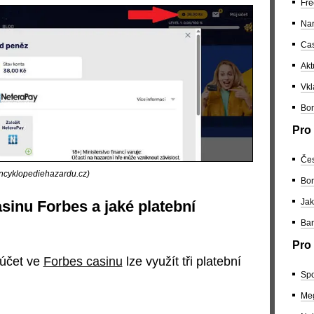
Fre
Nar
Cas
Akt
Vkl
Bo
Pro
Čes
encyklopediehazardu.cz)
Bon
Jak
asinu Forbes a jaké platební
Ban
Pro 
 účet ve
Forbes casinu
lze využít tři platební
Spo
Me