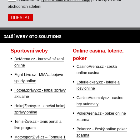
obchodních sdělení
DALŠÍ WEBY GTO SOLUTIONS
Sportovní weby
Online casina, loterie,
poker
BetArena.cz - kurzové sázení
online
CasinoArena.cz - česká
online casina
Fight-Live.cz - MMA a bojové
sporty online
Loterie-tikety.cz - loterie a
losy online
FotbalZprávy.cz - fotbal zprávy
aktuálně
CasinoAutomaty.cz - casino
hry automaty
HokejZprávy.cz - dnešní hokej
zprávy online
PokerArena.cz - poker online
zdarma
Tenis-Živě.cz - tenis portál a
live program
Poker.cz – český online poker
zdarma
MotorsportŽivě.cz – Formule 1