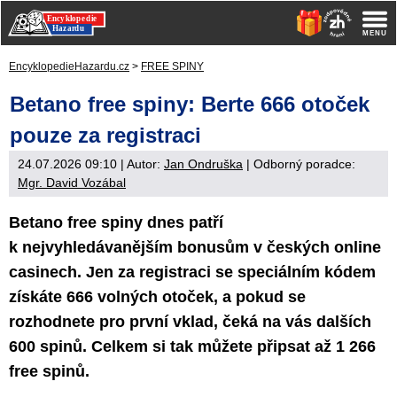
EncyklopedieHazardu.cz
>
FREE SPINY
Betano free spiny: Berte 666 otoček
pouze za registraci
24.07.2026 09:10
| Autor:
Jan Ondruška
| Odborný poradce:
Mgr. David Vozábal
Betano free spiny dnes patří
k nejvyhledávanějším bonusům v českých online
casinech. Jen za registraci se speciálním kódem
získáte 666 volných otoček, a pokud se
rozhodnete pro první vklad, čeká na vás dalších
600 spinů. Celkem si tak můžete připsat až 1 266
free spinů.