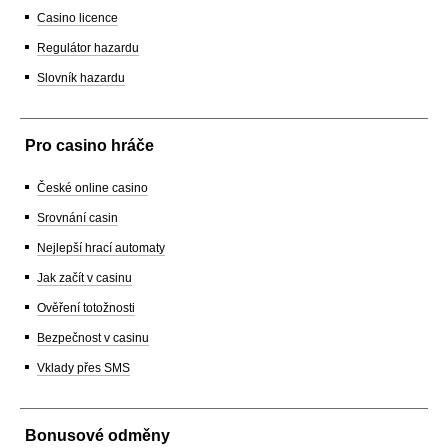
Casino licence
Regulátor hazardu
Slovník hazardu
Pro casino hráče
České online casino
Srovnání casin
Nejlepší hrací automaty
Jak začít v casinu
Ověření totožnosti
Bezpečnost v casinu
Vklady přes SMS
Bonusové odměny