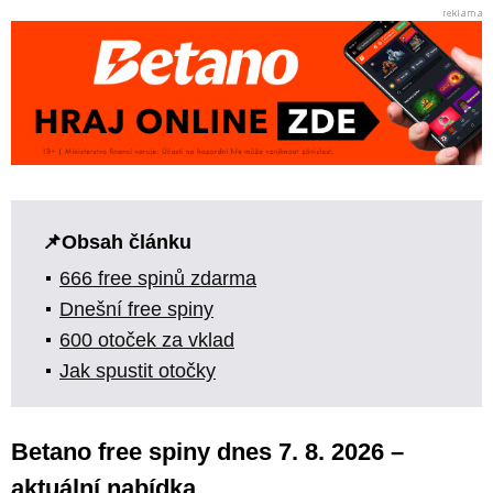
Obsah článku
666 free spinů zdarma
Dnešní free spiny
600 otoček za vklad
Jak spustit otočky
Betano free spiny dnes 7. 8. 2026 –
aktuální nabídka