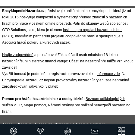
EncyklopedieHazardu.cz
představuje unikátní online encyklopedii, která již od
roku 2015 poskytuje komplexní a systematický přehled znalostí o hazardních
hrách pro hráče v českém online prostředí. Patří do skupiny webů společnosti
GTO Solutions, s.r.o., která je členem
Institutu pro regulaci hazardních her
(IPRH)
, mediálním partnerem projektu
Zodpovědné hraní
a spolupracuje s
Asociací hráčů pokeru a kurzových sázek
.
Hrajte zodpovědně
a pro zábavu! Zákaz účasti osob mladších 18 let na
hazardní hře. Ministerstvo financí varuje: Účastí na hazardní hře může vzniknout
závislost!
Využití bonusů je podmíněno registrací u provozovatele –
informace zde
. Na
EncyklopedieHazardu.cz nejsou provozovány hazardní hry ani zde neprobíhá
zprostředkování jakýchkoliv plateb.
Pomoc pro hráče hazardních her a osoby blízké:
Seznam adiktologických
služeb v ČR
,
Mapa pomoci
,
Národní stránky pro snížení nebezpečí hazardního
hraní
.
O nás
|
Kontakty
|
Redakční standardy
|
Podmínky užívání
|
Zpracování osobních údajů a cookies
|
18+ Hrajte zodpovědně
| ©