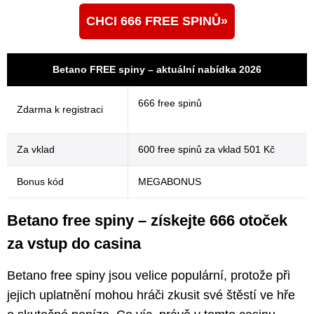
CHCI 666 FREE SPINŮ
Betano FREE spiny – aktuální nabídka 2026
666 free spinů
Zdarma k registraci
Za vklad
600 free spinů za vklad 501 Kč
Bonus kód
MEGABONUS
Betano free spiny – získejte 666 otoček
za vstup do casina
Betano free spiny jsou velice populární, protože při
jejich uplatnění mohou hráči zkusit své štěstí ve hře