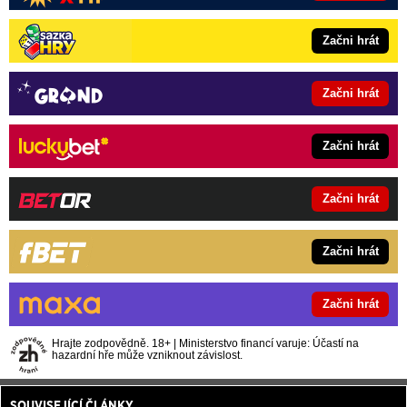
Začni hrát
Začni hrát
Začni hrát
Začni hrát
Začni hrát
Začni hrát
Hrajte zodpovědně. 18+ | Ministerstvo financí varuje: Účastí na
hazardní hře může vzniknout závislost.
SOUVISEJÍCÍ ČLÁNKY