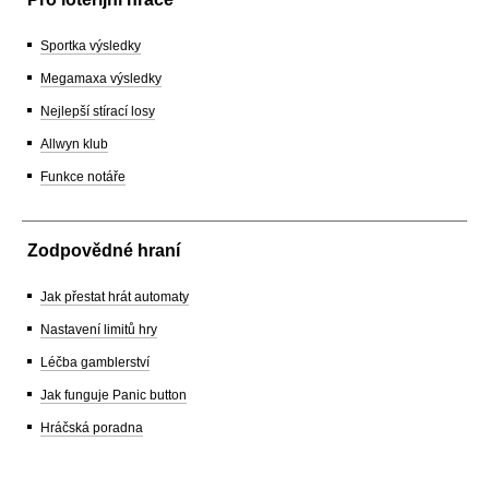
Sportka výsledky
Megamaxa výsledky
Nejlepší stírací losy
Allwyn klub
Funkce notáře
Zodpovědné hraní
Jak přestat hrát automaty
Nastavení limitů hry
Léčba gamblerství
Jak funguje Panic button
Hráčská poradna