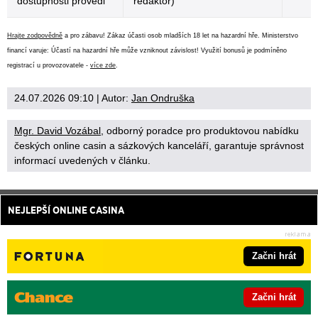
dostupnosti provedl
redaktor)
Hrajte zodpovědně
a pro zábavu! Zákaz účasti osob mladších 18 let na hazardní hře. Ministerstvo
financí varuje: Účastí na hazardní hře může vzniknout závislost! Využití bonusů je podmíněno
registrací u provozovatele -
více zde
.
24.07.2026 09:10
| Autor:
Jan Ondruška
Mgr. David Vozábal
, odborný poradce pro produktovou nabídku
českých online casin a sázkových kanceláří, garantuje správnost
informací uvedených v článku.
NEJLEPŠÍ ONLINE CASINA
Začni hrát
Začni hrát