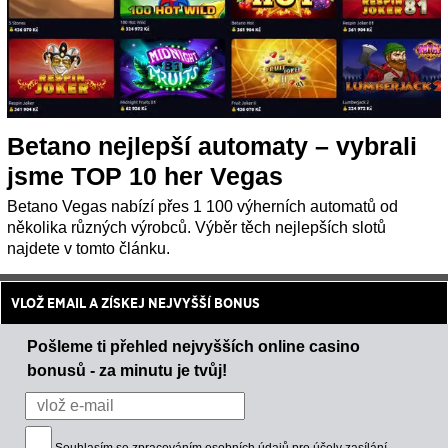
Betano nejlepší automaty – vybrali
jsme TOP 10 her Vegas
Betano Vegas nabízí přes 1 100 výherních automatů od
několika různých výrobců. Výběr těch nejlepších slotů
najdete v tomto článku.
VLOŽ EMAIL A ZÍSKEJ NEJVYŠŠÍ BONUS
Pošleme ti přehled nejvyšších online casino
bonusů - za minutu je tvůj!
Souhlasím se
zpracováním osobních údajů
pro účely zasílání