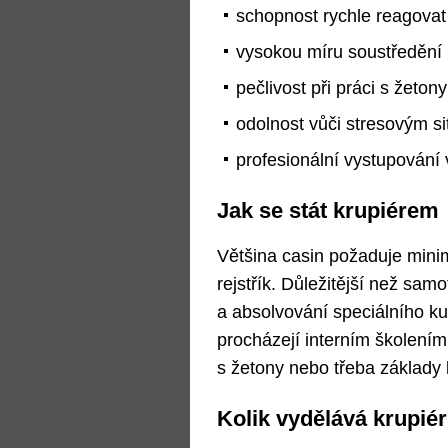
schopnost rychle reagovat
vysokou míru soustředění
pečlivost při práci s žeton
odolnost vůči stresovým s
profesionální vystupování
Jak se stát krupiérem
Většina casin požaduje minim
rejstřík. Důležitější než sa
a absolvování speciálního ku
procházejí interním školením,
s žetony nebo třeba základy 
Kolik vydělává krupiér