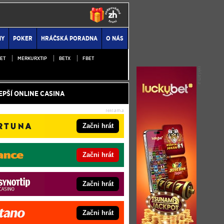
NY
POKER
HRÁČSKÁ PORADNA
O NÁS
ET
MERKURXTIP
BETX
FBET
EPŠÍ ONLINE CASINA
Začni hrát
Začni hrát
Začni hrát
Začni hrát