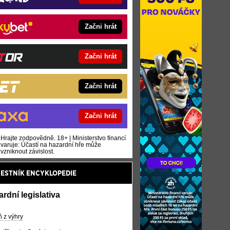
Začni hrát
Začni hrát
Začni hrát
Začni hrát
Hrajte zodpovědně. 18+ | Ministerstvo financí
varuje: Účastí na hazardní hře může
vzniknout závislost.
ESTNÍK ENCYKLOPEDIE
rdní legislativa
 z výhry