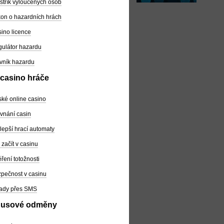
střík vyloučených osob
on o hazardních hrách
ino licence
ulátor hazardu
vník hazardu
 casino hráče
ké online casino
vnání casin
lepší hrací automaty
 začít v casinu
ření totožnosti
pečnost v casinu
ady přes SMS
usové odměny