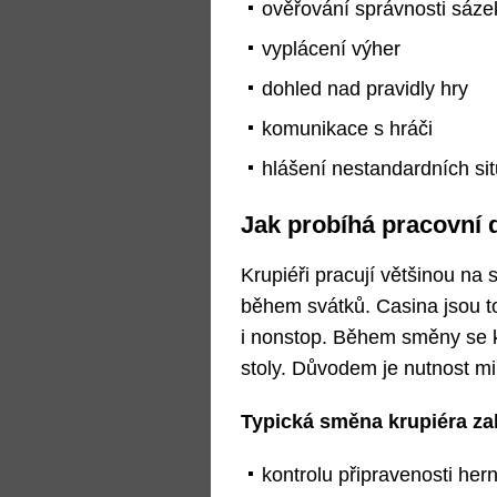
ověřování správnosti sáze
vyplácení výher
dohled nad pravidly hry
komunikace s hráči
hlášení nestandardních sit
Jak probíhá pracovní 
Krupiéři pracují většinou na 
během svátků. Casina jsou to
i nonstop. Během směny se kr
stoly. Důvodem je nutnost min
Typická směna krupiéra za
kontrolu připravenosti hern