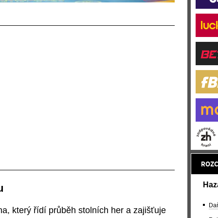
ROZC
Haza
u
Daň
, který řídí průběh stolních her a zajišťuje