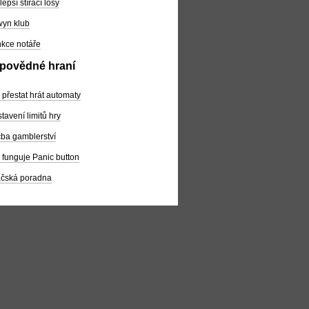
lepší stírací losy
wyn klub
kce notáře
povědné hraní
 přestat hrát automaty
tavení limitů hry
ba gamblerství
 funguje Panic button
čská poradna