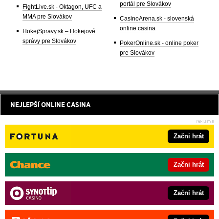
portál pre Slovákov
FightLive.sk - Oktagon, UFC a
MMA pre Slovákov
CasinoArena.sk - slovenská
online casina
HokejSpravy.sk – Hokejové
správy pre Slovákov
PokerOnline.sk - online poker
pre Slovákov
NEJLEPŠÍ ONLINE CASINA
Začni hrát
Začni hrát
Začni hrát