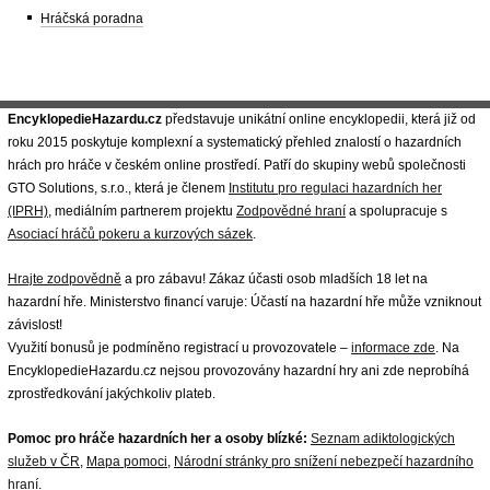
Hráčská poradna
EncyklopedieHazardu.cz
představuje unikátní online encyklopedii, která již od
roku 2015 poskytuje komplexní a systematický přehled znalostí o hazardních
hrách pro hráče v českém online prostředí. Patří do skupiny webů společnosti
GTO Solutions, s.r.o., která je členem
Institutu pro regulaci hazardních her
(IPRH)
, mediálním partnerem projektu
Zodpovědné hraní
a spolupracuje s
Asociací hráčů pokeru a kurzových sázek
.
Hrajte zodpovědně
a pro zábavu! Zákaz účasti osob mladších 18 let na
hazardní hře. Ministerstvo financí varuje: Účastí na hazardní hře může vzniknout
závislost!
Využití bonusů je podmíněno registrací u provozovatele –
informace zde
. Na
EncyklopedieHazardu.cz nejsou provozovány hazardní hry ani zde neprobíhá
zprostředkování jakýchkoliv plateb.
Pomoc pro hráče hazardních her a osoby blízké:
Seznam adiktologických
služeb v ČR
,
Mapa pomoci
,
Národní stránky pro snížení nebezpečí hazardního
hraní
.