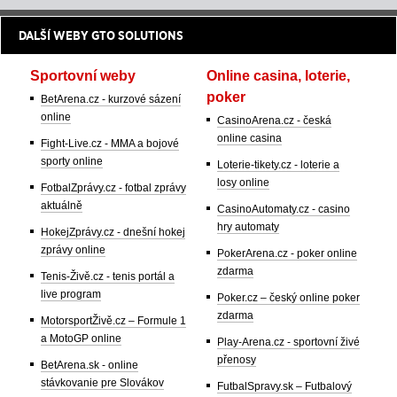
DALŠÍ WEBY GTO SOLUTIONS
Sportovní weby
Online casina, loterie,
poker
BetArena.cz - kurzové sázení
online
CasinoArena.cz - česká
online casina
Fight-Live.cz - MMA a bojové
sporty online
Loterie-tikety.cz - loterie a
losy online
FotbalZprávy.cz - fotbal zprávy
aktuálně
CasinoAutomaty.cz - casino
hry automaty
HokejZprávy.cz - dnešní hokej
zprávy online
PokerArena.cz - poker online
zdarma
Tenis-Živě.cz - tenis portál a
live program
Poker.cz – český online poker
zdarma
MotorsportŽivě.cz – Formule 1
a MotoGP online
Play-Arena.cz - sportovní živé
přenosy
BetArena.sk - online
stávkovanie pre Slovákov
FutbalSpravy.sk – Futbalový