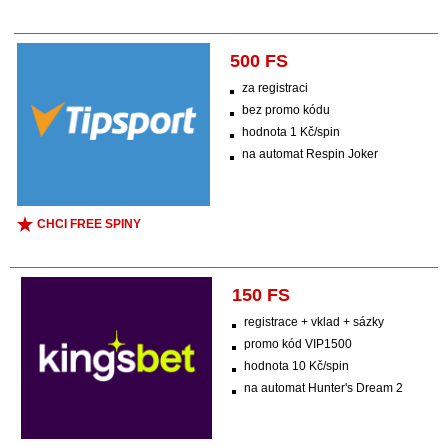
500 FS
za registraci
bez promo kódu
hodnota 1 Kč/spin
na automat Respin Joker
CHCI FREE SPINY
150 FS
registrace + vklad + sázky
promo kód VIP1500
hodnota 10 Kč/spin
na automat Hunter's Dream 2