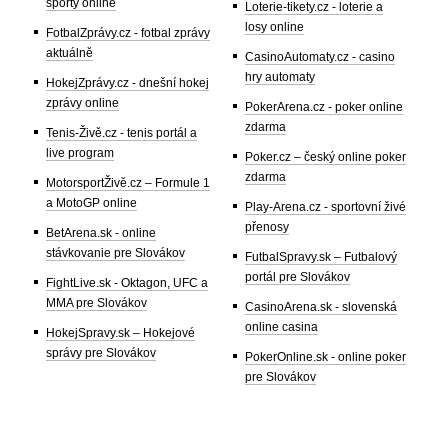
sporty online
Loterie-tikety.cz - loterie a
losy online
FotbalZprávy.cz - fotbal zprávy
aktuálně
CasinoAutomaty.cz - casino
hry automaty
HokejZprávy.cz - dnešní hokej
zprávy online
PokerArena.cz - poker online
zdarma
Tenis-Živě.cz - tenis portál a
live program
Poker.cz – český online poker
zdarma
MotorsportŽivě.cz – Formule 1
a MotoGP online
Play-Arena.cz - sportovní živé
přenosy
BetArena.sk - online
stávkovanie pre Slovákov
FutbalSpravy.sk – Futbalový
portál pre Slovákov
FightLive.sk - Oktagon, UFC a
MMA pre Slovákov
CasinoArena.sk - slovenská
online casina
HokejSpravy.sk – Hokejové
správy pre Slovákov
PokerOnline.sk - online poker
pre Slovákov