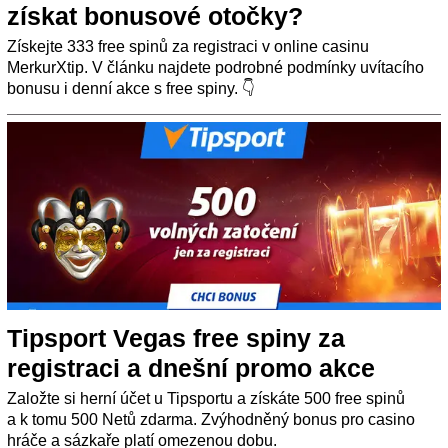
získat bonusové otočky?
Získejte 333 free spinů za registraci v online casinu
MerkurXtip. V článku najdete podrobné podmínky uvítacího
bonusu i denní akce s free spiny. 👇
Tipsport Vegas free spiny za
registraci a dnešní promo akce
Založte si herní účet u Tipsportu a získáte 500 free spinů
a k tomu 500 Netů zdarma. Zvýhodněný bonus pro casino
hráče a sázkaře platí omezenou dobu.