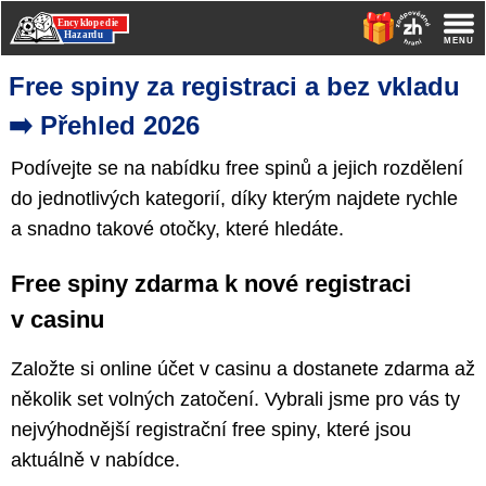
Free spiny za registraci a bez vkladu
➡️ Přehled 2026
Podívejte se na nabídku free spinů a jejich rozdělení
do jednotlivých kategorií, díky kterým najdete rychle
a snadno takové otočky, které hledáte.
Free spiny zdarma k nové registraci
v casinu
Založte si online účet v casinu a dostanete zdarma až
několik set volných zatočení. Vybrali jsme pro vás ty
nejvýhodnější registrační free spiny, které jsou
aktuálně v nabídce.