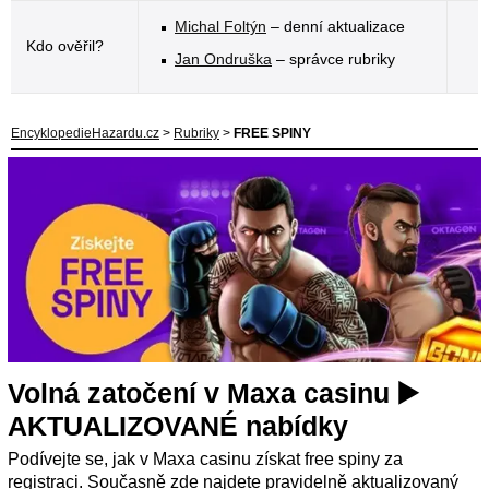
Michal Foltýn
– denní aktualizace
Kdo ověřil?
Jan Ondruška
– správce rubriky
EncyklopedieHazardu.cz
>
Rubriky
>
FREE SPINY
Volná zatočení v Maxa casinu ▶️
AKTUALIZOVANÉ nabídky
Podívejte se, jak v Maxa casinu získat free spiny za
registraci. Současně zde najdete pravidelně aktualizovaný