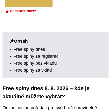
CHCI FREE SPINY
Obsah
Free spiny dnes
Free spiny za registraci
Free spiny bez vkladu
Free spiny za vklad
Free spiny dnes 8. 8. 2026 – kde je
aktuálně můžete vyhrát?
Online casina pořádají pro své hráče pravidelné