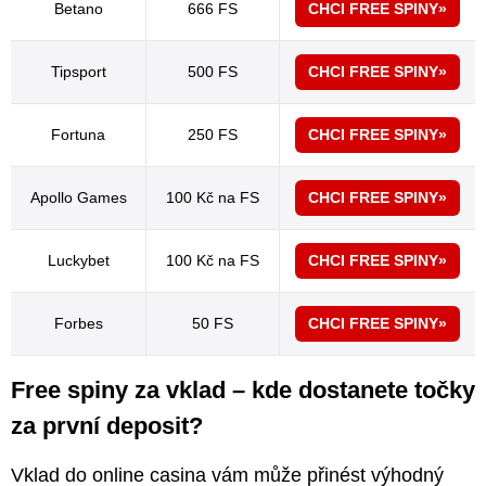
Betano
666 FS
CHCI FREE SPINY
Tipsport
500 FS
CHCI FREE SPINY
Fortuna
250 FS
CHCI FREE SPINY
Apollo Games
100 Kč na FS
CHCI FREE SPINY
Luckybet
100 Kč na FS
CHCI FREE SPINY
Forbes
50 FS
CHCI FREE SPINY
Free spiny za vklad – kde dostanete točky
za první deposit?
Vklad do online casina vám může přinést výhodný