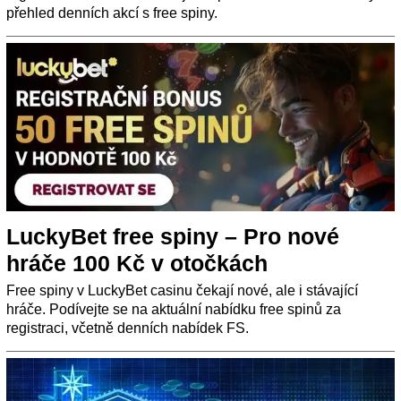
přehled denních akcí s free spiny.
LuckyBet free spiny – Pro nové
hráče 100 Kč v otočkách
Free spiny v LuckyBet casinu čekají nové, ale i stávající
hráče. Podívejte se na aktuální nabídku free spinů za
registraci, včetně denních nabídek FS.