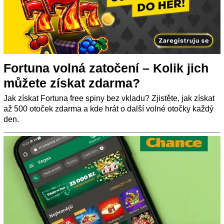
Fortuna volná zatočení – Kolik jich
můžete získat zdarma?
Jak získat Fortuna free spiny bez vkladu? Zjistěte, jak získat
až 500 otoček zdarma a kde hrát o další volné otočky každý
den.