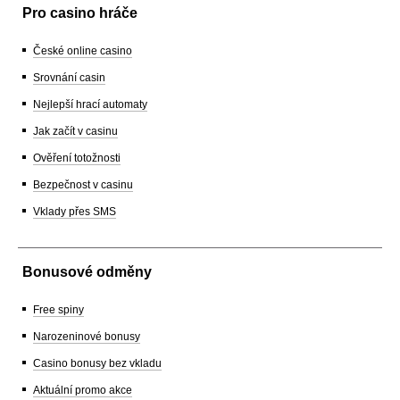
Pro casino hráče
České online casino
Srovnání casin
Nejlepší hrací automaty
Jak začít v casinu
Ověření totožnosti
Bezpečnost v casinu
Vklady přes SMS
Bonusové odměny
Free spiny
Narozeninové bonusy
Casino bonusy bez vkladu
Aktuální promo akce