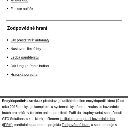
Allwyn klub
Funkce notáře
Zodpovědné hraní
Jak přestat hrát automaty
Nastavení limitů hry
Léčba gamblerství
Jak funguje Panic button
Hráčská poradna
EncyklopedieHazardu.cz
představuje unikátní online encyklopedii, která již od
roku 2015 poskytuje komplexní a systematický přehled znalostí o hazardních
hrách pro hráče v českém online prostředí. Patří do skupiny webů společnosti
GTO Solutions, s.r.o., která je členem
Institutu pro regulaci hazardních her
(IPRH)
, mediálním partnerem projektu
Zodpovědné hraní
a spolupracuje s