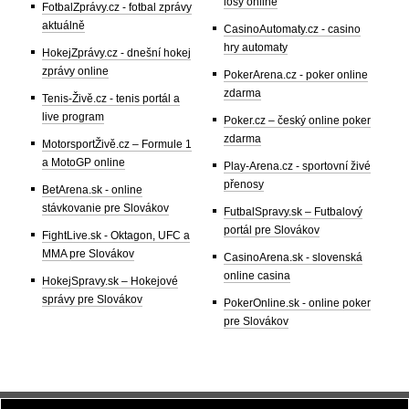
losy online
FotbalZprávy.cz - fotbal zprávy
aktuálně
CasinoAutomaty.cz - casino
hry automaty
HokejZprávy.cz - dnešní hokej
zprávy online
PokerArena.cz - poker online
zdarma
Tenis-Živě.cz - tenis portál a
live program
Poker.cz – český online poker
zdarma
MotorsportŽivě.cz – Formule 1
a MotoGP online
Play-Arena.cz - sportovní živé
přenosy
BetArena.sk - online
stávkovanie pre Slovákov
FutbalSpravy.sk – Futbalový
portál pre Slovákov
FightLive.sk - Oktagon, UFC a
MMA pre Slovákov
CasinoArena.sk - slovenská
online casina
HokejSpravy.sk – Hokejové
správy pre Slovákov
PokerOnline.sk - online poker
pre Slovákov