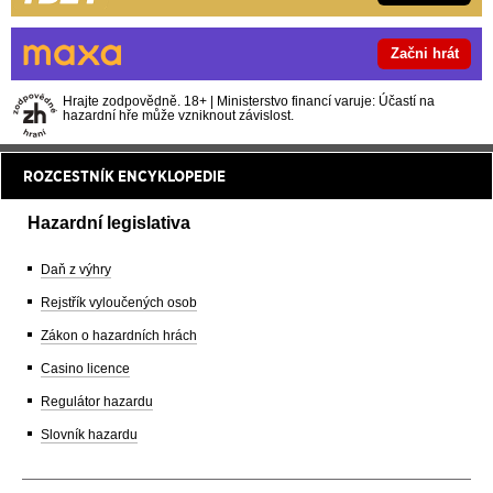
Začni hrát
Hrajte zodpovědně. 18+ | Ministerstvo financí varuje: Účastí na
hazardní hře může vzniknout závislost.
ROZCESTNÍK ENCYKLOPEDIE
Hazardní legislativa
Daň z výhry
Rejstřík vyloučených osob
Zákon o hazardních hrách
Casino licence
Regulátor hazardu
Slovník hazardu