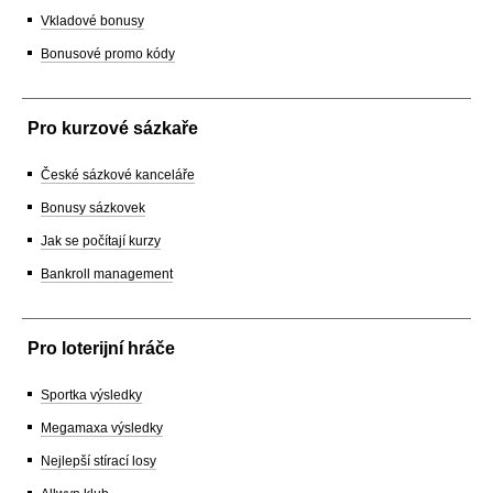
Vkladové bonusy
Bonusové promo kódy
Pro kurzové sázkaře
České sázkové kanceláře
Bonusy sázkovek
Jak se počítají kurzy
Bankroll management
Pro loterijní hráče
Sportka výsledky
Megamaxa výsledky
Nejlepší stírací losy