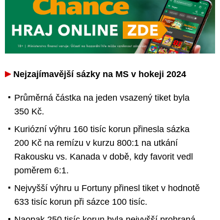
Nejzajímavější sázky na MS v hokeji 2024
Průměrná částka na jeden vsazený tiket byla
350 Kč.
Kuriózní výhru 160 tisíc korun přinesla sázka
200 Kč na remízu v kurzu 800:1 na utkání
Rakousku vs. Kanada v době, kdy favorit vedl
poměrem 6:1.
Nejvyšší výhru u Fortuny přinesl tiket v hodnotě
633 tisíc korun při sázce 100 tisíc.
Naopak 250 tisíc korun byla nejvyšší prohraná