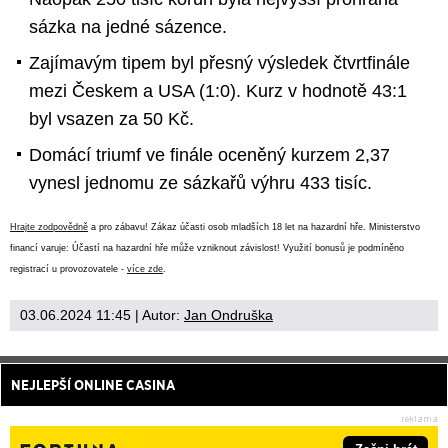
sázka na jedné sázence.
Zajímavým tipem byl přesný výsledek čtvrtfinále
mezi Českem a USA (1:0). Kurz v hodnotě 43:1
byl vsazen za 50 Kč.
Domácí triumf ve finále oceněný kurzem 2,37
vynesl jednomu ze sázkařů výhru 433 tisíc.
Hrajte zodpovědně
a pro zábavu! Zákaz účasti osob mladších 18 let na hazardní hře. Ministerstvo
financí varuje: Účastí na hazardní hře může vzniknout závislost! Využití bonusů je podmíněno
registrací u provozovatele -
více zde
.
03.06.2024 11:45
| Autor:
Jan Ondruška
NEJLEPŠÍ ONLINE CASINA