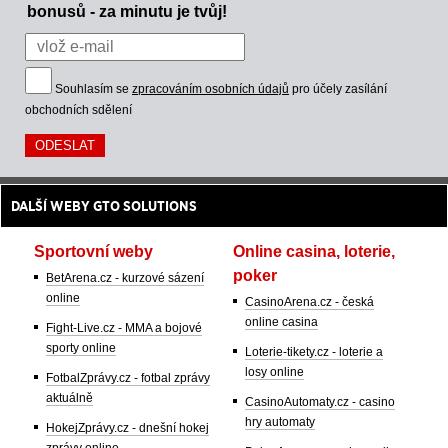
bonusů - za minutu je tvůj!
Souhlasím se
zpracováním osobních údajů
pro účely zasílání
obchodních sdělení
DALŠÍ WEBY GTO SOLUTIONS
Sportovní weby
Online casina, loterie,
poker
BetArena.cz - kurzové sázení
online
CasinoArena.cz - česká
online casina
Fight-Live.cz - MMA a bojové
sporty online
Loterie-tikety.cz - loterie a
losy online
FotbalZprávy.cz - fotbal zprávy
aktuálně
CasinoAutomaty.cz - casino
hry automaty
HokejZprávy.cz - dnešní hokej
zprávy online