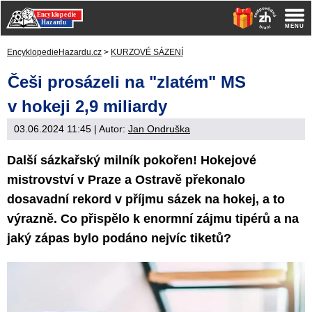
EncyklopedieHazardu.cz
>
KURZOVÉ SÁZENÍ
Češi prosázeli na "zlatém" MS
v hokeji 2,9 miliardy
03.06.2024 11:45
| Autor:
Jan Ondruška
Další sázkařský milník pokořen! Hokejové
mistrovství v Praze a Ostravě překonalo
dosavadní rekord v příjmu sázek na hokej, a to
výrazně. Co přispělo k enormní zájmu tipérů a na
jaký zápas bylo podáno nejvíc tiketů?