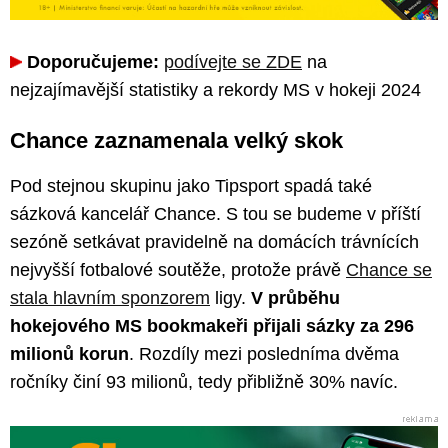
Doporučujeme:
podívejte se ZDE
na
nejzajímavější statistiky a rekordy MS v hokeji 2024
Chance zaznamenala velký skok
Pod stejnou skupinu jako Tipsport spadá také
sázková kancelář Chance. S tou se budeme v příští
sezóně setkávat pravidelně na domácích trávnících
nejvyšší fotbalové soutěže, protože právě
Chance se
stala hlavním sponzorem
ligy.
V průběhu
hokejového MS bookmakeři přijali sázky za 296
milionů korun
. Rozdíly mezi posledníma dvěma
ročníky činí 93 milionů, tedy přibližně 30% navíc.