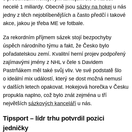
necelé 1 miliardy. Obecně jsou
sázky na hokej
u nás
jedny z těch nejoblíbenějších a často předčí i takové
akce, jakou je třeba ME ve fotbale.
Za rekordním příjmem sázek stojí bezpochyby
úspěch národního týmu a fakt, že Česko bylo
pořadatelskou zemí. Kvalitní herní projev podpořený
zajímavými jmény z NHL v čele s Davidem
Pastrňákem měl také svůj vliv. Ve své podstatě šlo
o ideální mix událostí, který se dost možná nemusí
v dalších letech opakovat. Hokejová horečka v Česku
propukla naplno, což bylo znát zejména u tří
největších
sázkových kanceláří
u nás.
Tipsport – lídr trhu potvrdil pozici
jedničky