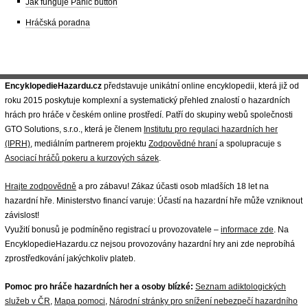
Jak funguje Panic button
Hráčská poradna
EncyklopedieHazardu.cz
představuje unikátní online encyklopedii, která již od
roku 2015 poskytuje komplexní a systematický přehled znalostí o hazardních
hrách pro hráče v českém online prostředí. Patří do skupiny webů společnosti
GTO Solutions, s.r.o., která je členem
Institutu pro regulaci hazardních her
(IPRH)
, mediálním partnerem projektu
Zodpovědné hraní
a spolupracuje s
Asociací hráčů pokeru a kurzových sázek
.
Hrajte zodpovědně
a pro zábavu! Zákaz účasti osob mladších 18 let na
hazardní hře. Ministerstvo financí varuje: Účastí na hazardní hře může vzniknout
závislost!
Využití bonusů je podmíněno registrací u provozovatele –
informace zde
. Na
EncyklopedieHazardu.cz nejsou provozovány hazardní hry ani zde neprobíhá
zprostředkování jakýchkoliv plateb.
Pomoc pro hráče hazardních her a osoby blízké:
Seznam adiktologických
služeb v ČR
,
Mapa pomoci
,
Národní stránky pro snížení nebezpečí hazardního