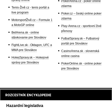
PokerArena.cz - poker online
zdarma
Tenis-Živě.cz - tenis portál a
live program
Poker.cz – český online poker
zdarma
MotorsportŽivě.cz – Formule 1
a MotoGP online
Play-Arena.cz - sportovní živé
přenosy
BetArena.sk - online
stávkovanie pre Slovákov
FutbalSpravy.sk – Futbalový
portál pre Slovákov
FightLive.sk - Oktagon, UFC a
MMA pre Slovákov
CasinoArena.sk - slovenská
online casina
HokejSpravy.sk – Hokejové
správy pre Slovákov
PokerOnline.sk - online poker
pre Slovákov
ROZCESTNÍK ENCYKLOPEDIE
Hazardní legislativa