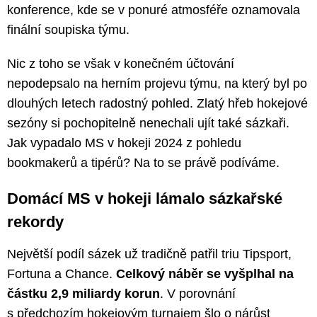
konference, kde se v ponuré atmosféře oznamovala
finální soupiska týmu.
Nic z toho se však v konečném účtování
nepodepsalo na herním projevu týmu, na který byl po
dlouhých letech radostný pohled. Zlatý hřeb hokejové
sezóny si pochopitelně nenechali ujít také sázkaři.
Jak vypadalo MS v hokeji 2024 z pohledu
bookmakerů a tipérů? Na to se právě podíváme.
Domácí MS v hokeji lámalo sázkařské
rekordy
Největší podíl sázek už tradičně patřil triu Tipsport,
Fortuna a Chance.
Celkový náběr se vyšplhal na
částku 2,9 miliardy korun
. V porovnání
s předchozím hokejovým turnajem šlo o nárůst