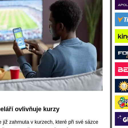
láří ovlivňuje kurzy
 již zahrnuta v kurzech, které při své sázce