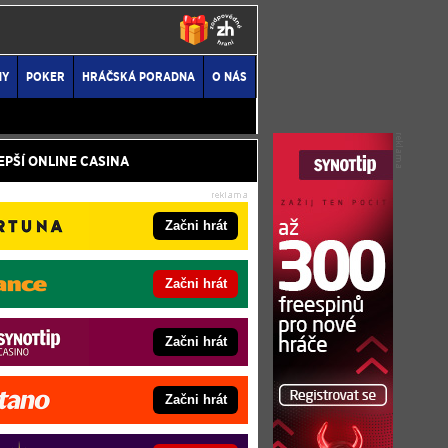
NY
POKER
HRÁČSKÁ PORADNA
O NÁS
EPŠÍ ONLINE CASINA
Začni hrát
Začni hrát
Začni hrát
Začni hrát