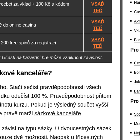
Nar
reebet za vklad + 100 Kč s kódem
VSAĎ
TEĎ
Cas
Akt
VSAĎ
 do online casina
TEĎ
Vkl
VSAĎ
Bo
00 free spinů za registraci
TEĎ
Pro
e: Účastí na hazardní hře může vzniknout závislost.
Čes
zkové kanceláře?
Bon
Jak
ého. Stačí sečíst pravděpodobnosti všech
Ban
edku odečíst 100 %. Pravděpodobnost přitom
Pro 
notu kurzu. Pokud je výsledný součet vyšší
je právě marži
sázkové kanceláře
.
Spo
Me
 závisí na typu sázky. U dvoucestných sázek
Nej
í pouze dvě možnosti. Naopak u třícestných