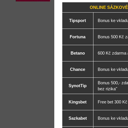
ONLINE SÁZKOVÉ
Tipsport
Bonus ke vklad
Fortuna
Bonus 500 Kč za
Betano
600 Kč zdarma a
Chance
Bonus ke vkladu
Bonus 500,- zd
SynotTip
bez rizika"
Kingsbet
Free bet 300 Kč
Sazkabet
Bonus ke vkladu