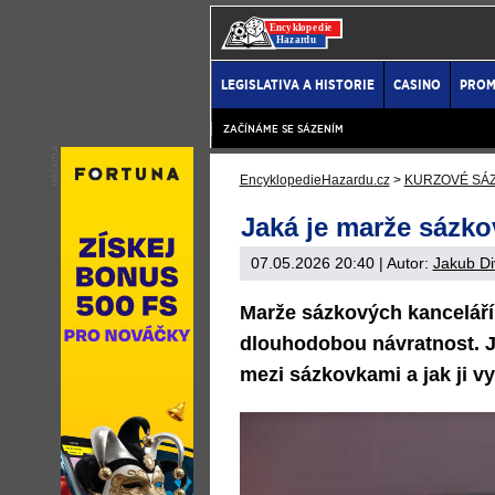
LEGISLATIVA A HISTORIE
CASINO
PROM
ZAČÍNÁME SE SÁZENÍM
EncyklopedieHazardu.cz
>
KURZOVÉ SÁZ
Jaká je marže sázkov
07.05.2026 20:40
| Autor:
Jakub Di
Marže sázkových kanceláří j
dlouhodobou návratnost. J
mezi sázkovkami a jak ji vy