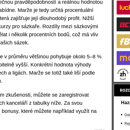
utečnou pravděpodobností a reálnou hodnotou
bídne. Marže je tedy určitá procentuální
rá zajišťuje její dlouhodobý profit. Nižší
urzy pro sázkaře. Rozdíly mezi sázkovými
at i několik procentních bodů, což má vliv
ašich sázek.
e v průměru většinou pohybuje okolo 5–8 %
pitelně vyšší. Konkrétní hodnota výhody
ch a ligách. Marže se totiž také liší podle
.
ROZC
m zkušenosti, můžete se zaregistrovat
Haza
ch kanceláří z tabulky níže. Za svou
é bonusy, které můžete například využít na
Daň
Rej