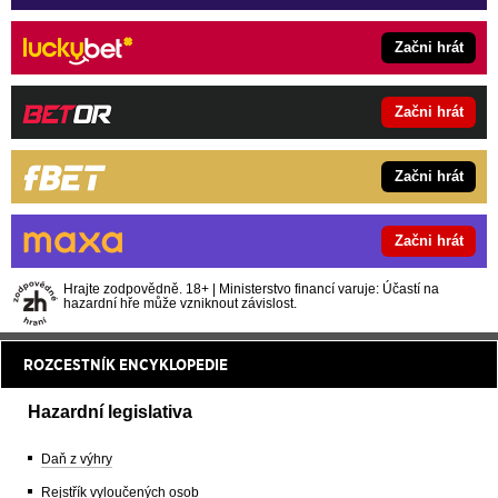
Začni hrát
Začni hrát
Začni hrát
Začni hrát
Hrajte zodpovědně. 18+ | Ministerstvo financí varuje: Účastí na
hazardní hře může vzniknout závislost.
ROZCESTNÍK ENCYKLOPEDIE
Hazardní legislativa
Daň z výhry
Rejstřík vyloučených osob