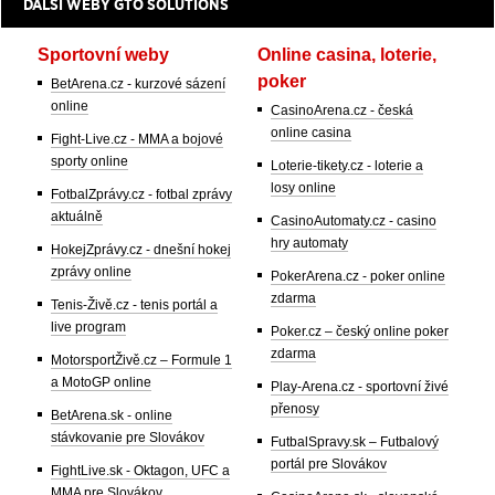
DALŠÍ WEBY GTO SOLUTIONS
Sportovní weby
Online casina, loterie,
poker
BetArena.cz - kurzové sázení
online
CasinoArena.cz - česká
online casina
Fight-Live.cz - MMA a bojové
sporty online
Loterie-tikety.cz - loterie a
losy online
FotbalZprávy.cz - fotbal zprávy
aktuálně
CasinoAutomaty.cz - casino
hry automaty
HokejZprávy.cz - dnešní hokej
zprávy online
PokerArena.cz - poker online
zdarma
Tenis-Živě.cz - tenis portál a
live program
Poker.cz – český online poker
zdarma
MotorsportŽivě.cz – Formule 1
a MotoGP online
Play-Arena.cz - sportovní živé
přenosy
BetArena.sk - online
stávkovanie pre Slovákov
FutbalSpravy.sk – Futbalový
portál pre Slovákov
FightLive.sk - Oktagon, UFC a
MMA pre Slovákov