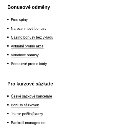
Bonusové odměny
Free spiny
Narozeninové bonusy
Casino bonusy bez vkladu
Aktuální promo akce
Vkladové bonusy
Bonusové promo kódy
Pro kurzové sázkaře
České sázkové kanceláře
Bonusy sázkovek
Jak se počítají kurzy
Bankroll management