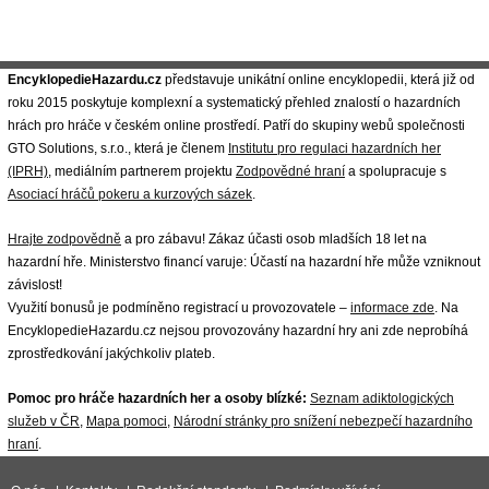
EncyklopedieHazardu.cz
představuje unikátní online encyklopedii, která již od
roku 2015 poskytuje komplexní a systematický přehled znalostí o hazardních
hrách pro hráče v českém online prostředí. Patří do skupiny webů společnosti
GTO Solutions, s.r.o., která je členem
Institutu pro regulaci hazardních her
(IPRH)
, mediálním partnerem projektu
Zodpovědné hraní
a spolupracuje s
Asociací hráčů pokeru a kurzových sázek
.
Hrajte zodpovědně
a pro zábavu! Zákaz účasti osob mladších 18 let na
hazardní hře. Ministerstvo financí varuje: Účastí na hazardní hře může vzniknout
závislost!
Využití bonusů je podmíněno registrací u provozovatele –
informace zde
. Na
EncyklopedieHazardu.cz nejsou provozovány hazardní hry ani zde neprobíhá
zprostředkování jakýchkoliv plateb.
Pomoc pro hráče hazardních her a osoby blízké:
Seznam adiktologických
služeb v ČR
,
Mapa pomoci
,
Národní stránky pro snížení nebezpečí hazardního
hraní
.