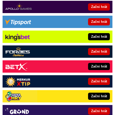
Začni hrát
Začni hrát
Začni hrát
Začni hrát
Začni hrát
Začni hrát
Začni hrát
Začni hrát