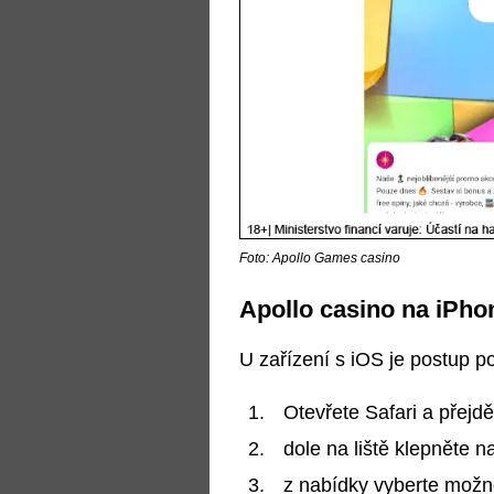
Foto: Apollo Games casino
Apollo casino na iPho
U zařízení s iOS je postup pod
Otevřete Safari a přejd
dole na liště klepněte n
z nabídky vyberte možno