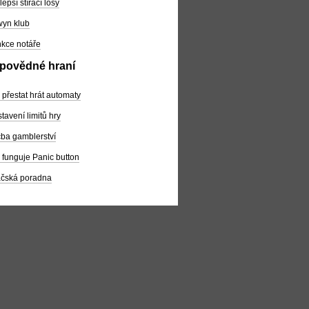
lepší stírací losy
wyn klub
kce notáře
povědné hraní
 přestat hrát automaty
tavení limitů hry
ba gamblerství
 funguje Panic button
čská poradna