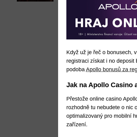
Když už je řeč o bonusech, 
registraci získat i no deposit
podoba
Apollo bonusů za reg
Jak na Apollo Casino
Přestože online casino Apollo
rozhodně tu nebudete o nic 
optimalizovaný pro mobilní 
zařízení.