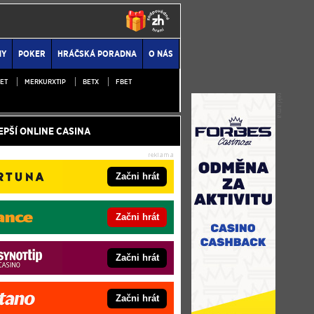
NY
POKER
HRÁČSKÁ PORADNA
O NÁS
ET
MERKURXTIP
BETX
FBET
EPŠÍ ONLINE CASINA
Začni hrát
Začni hrát
Začni hrát
Začni hrát