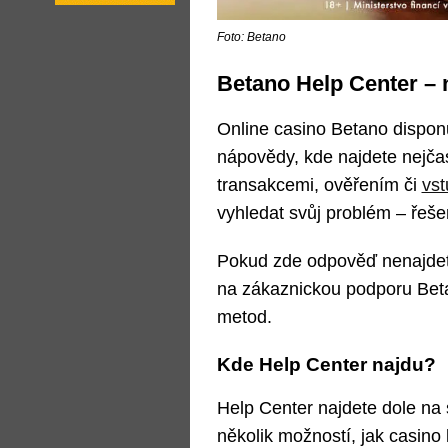
Foto: Betano
Betano Help Center – 
Online casino Betano dispon
nápovědy, kde najdete nejča
transakcemi, ověřením či
vst
vyhledat svůj problém – řeše
Pokud zde odpověď nenajdete
na zákaznickou podporu Beta
metod.
Kde Help Center najdu?
Help Center najdete dole na 
několik možností, jak casino 