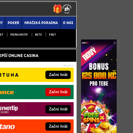
NY
POKER
HRÁČSKÁ PORADNA
O NÁS
ET
MERKURXTIP
BETX
FBET
EPŠÍ ONLINE CASINA
Začni hrát
Začni hrát
Začni hrát
Začni hrát