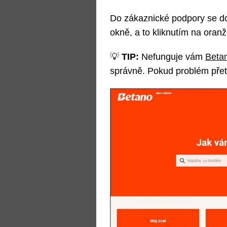
Do zákaznické podpory se dos
okně, a to kliknutím na oran
💡
TIP:
Nefunguje vám
Beta
správně. Pokud problém přet