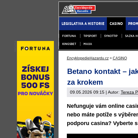
LEGISLATIVA A HISTORIE
CASINO
PROM
FORTUNA
TIPSPORT
SYNOTTIP
SAZKA H
KINGSBET
MAXA
EncyklopedieHazardu.cz
>
CASINO
Betano kontakt – ja
za krokem
09.05.2026 09:15
| Autor:
Tereza P
Nefunguje vám online casi
nebo máte potíže s výběre
podporu casina? Vyberte s