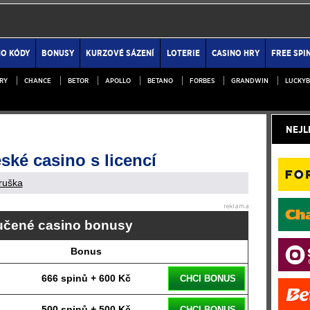
O KÓDY
BONUSY
KURZOVÉ SÁZENÍ
LOTERIE
CASINO HRY
FREE SPI
RY
CHANCE
BETOR
APOLLO
BETANO
FORBES
GRANDWIN
LUCKYB
NEJL
ské casino s licencí
ruška
čené casino bonusy
Bonus
666 spinů + 600 Kč
CHCI BONUS
500 spinů + 500 Kč
CHCI BONUS