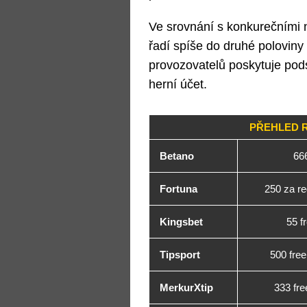
Ve srovnání s konkurečními 
řadí spíše do druhé polovin
provozovatelů poskytuje pods
herní účet.
PŘEHLED R
Betano
666
Fortuna
250 za re
Kingsbet
55 f
Tipsport
500 free
MerkurXtip
333 fre