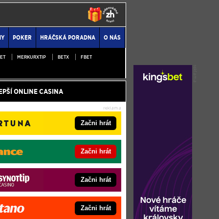
NY
POKER
HRÁČSKÁ PORADNA
O NÁS
ET
MERKURXTIP
BETX
FBET
EPŠÍ ONLINE CASINA
Začni hrát
Začni hrát
Začni hrát
Začni hrát