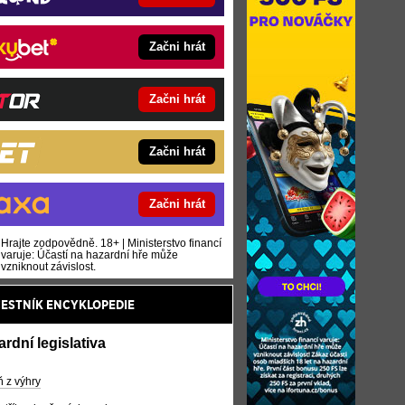
Začni hrát
Začni hrát
Začni hrát
Začni hrát
Hrajte zodpovědně. 18+ | Ministerstvo financí
varuje: Účastí na hazardní hře může
vzniknout závislost.
ESTNÍK ENCYKLOPEDIE
rdní legislativa
 z výhry