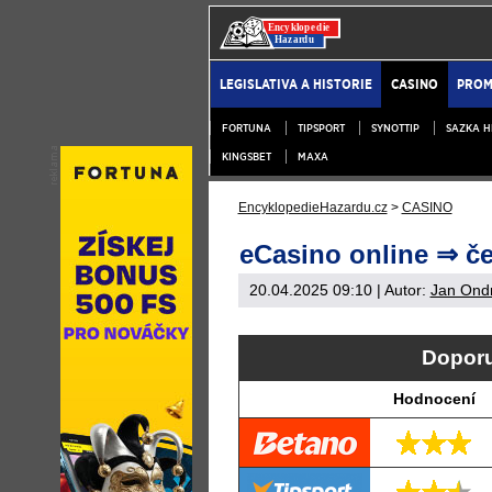
LEGISLATIVA A HISTORIE
CASINO
PROM
FORTUNA
TIPSPORT
SYNOTTIP
SAZKA H
KINGSBET
MAXA
EncyklopedieHazardu.cz
>
CASINO
eCasino online ⇒ če
20.04.2025 09:10
| Autor:
Jan Ond
Doporu
Hodnocení