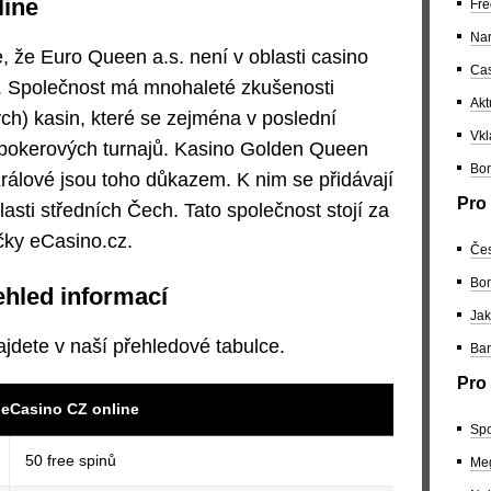
line
Fre
Nar
e, že Euro Queen a.s. není v oblasti casino
Cas
 Společnost má mnohaleté zkušenosti
Akt
h) kasin, které se zejména v poslední
Vkl
 pokerových turnajů. Kasino Golden Queen
Bo
rálové jsou toho důkazem. K nim se přidávají
Pro
asti středních Čech. Tato společnost stojí za
čky eCasino.cz.
Čes
Bon
ehled informací
Jak
ajdete v naší přehledové tabulce.
Ban
Pro 
eCasino CZ online
Spo
50 free spinů
Me