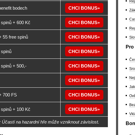
Rej
benefit bodech
CHCI BONUS
Zák
Cas
 spinů + 600 Kč
CHCI BONUS
Reg
 55 free spinů
CHCI BONUS
Slo
Pro
 spinů
CHCI BONUS
Čes
 spinů + 500,-
CHCI BONUS
Sro
Nej
CHCI BONUS
Jak
+ 700 FS
CHCI BONUS
Ově
Bez
 spinů + 100 Kč
CHCI BONUS
Vkl
e: Účastí na hazardní hře může vzniknout závislost.
Bon