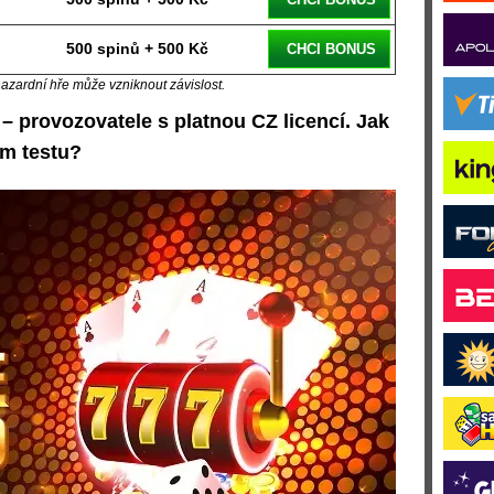
500 spinů + 500 Kč
CHCI BONUS
hazardní hře může vzniknout závislost.
– provozovatele s platnou CZ licencí. Jak
m testu?