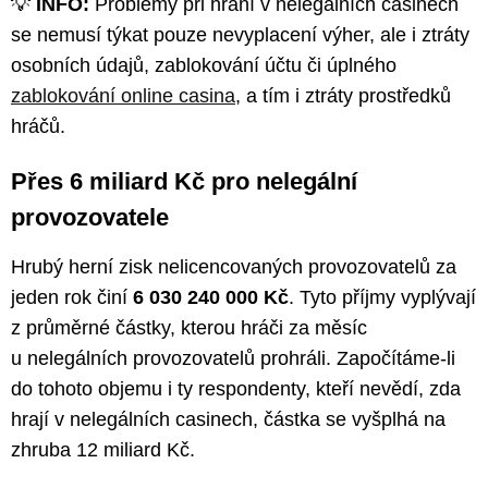
💡
INFO:
Problémy při hraní v nelegálních casinech
se nemusí týkat pouze nevyplacení výher, ale i ztráty
osobních údajů, zablokování účtu či úplného
zablokování online casina
, a tím i ztráty prostředků
hráčů.
Přes 6 miliard Kč pro nelegální
provozovatele
Hrubý herní zisk nelicencovaných provozovatelů za
jeden rok činí
6 030 240 000 Kč
. Tyto příjmy vyplývají
z průměrné částky, kterou hráči za měsíc
u nelegálních provozovatelů prohráli. Započítáme-li
do tohoto objemu i ty respondenty, kteří nevědí, zda
hrají v nelegálních casinech, částka se vyšplhá na
zhruba 12 miliard Kč.