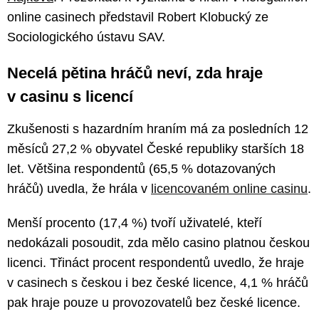
online casinech představil Robert Klobucký ze
Sociologického ústavu SAV.
Necelá pětina hráčů neví, zda hraje
v casinu s licencí
Zkušenosti s hazardním hraním má za posledních 12
měsíců 27,2 % obyvatel České republiky starších 18
let. Většina respondentů (65,5 % dotazovaných
hráčů) uvedla, že hrála v
licencovaném online casinu
.
Menší procento (17,4 %) tvoří uživatelé, kteří
nedokázali posoudit, zda mělo casino platnou českou
licenci. Třináct procent respondentů uvedlo, že hraje
v casinech s českou i bez české licence, 4,1 % hráčů
pak hraje pouze u provozovatelů bez české licence.