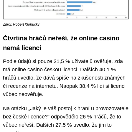
Zdroj: Robert Klobucký
Čtvrtina hráčů neřeší, že online casino
nemá licenci
Podle údajů si pouze 21,5 % uživatelů ověřuje, zda
má online casino českou licenci. Dalších 40,1 %
hráčů uvedlo, že dává spíše na zkušenosti známých
či recenze na internetu. Naopak 38,4 % lidí si licenci
vůbec neověřuje.
Na otázku „Jaký je váš postoj k hraní u provozovatele
bez české licence?“ odpovědělo 26 % hráčů, že to
vůbec neřeší. Dalších 27,5 % uvedlo, že jim to