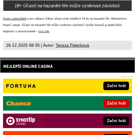
18+ Účastí na hazardní hře může vzniknout závislost.
Hrajte zodpovědně
a pro zábavu! Zákaz účasti osob mladších 18 let na hazardní hře. Ministerstvo
financí varuje: Účastí na hazardní hře může vzniknout závislost! Využití bonusů je podmíněno
registrací u provozovatele -
více zde
.
26.12.2025 08:35
| Autor:
Tereza Peterková
NEJLEPŠÍ ONLINE CASINA
Začni hrát
Začni hrát
Začni hrát