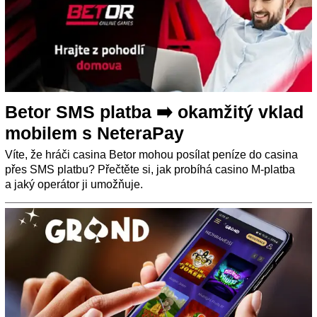
Betor SMS platba ➡️ okamžitý vklad
mobilem s NeteraPay
Víte, že hráči casina Betor mohou posílat peníze do casina
přes SMS platbu? Přečtěte si, jak probíhá casino M-platba
a jaký operátor ji umožňuje.