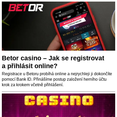
Betor casino – Jak se registrovat
a přihlásit online?
Registrace u Betoru probíhá online a nejrychleji ji dokončíte
pomocí Bank ID. Přinášíme postup založení herního účtu
krok za krokem včetně přihlášení.