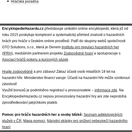
Hráčská poradna
EncyklopedieHazardu.cz
představuje unikátní online encyklopedii, která již od
roku 2015 poskytuje komplexní a systematický přehled znalostí o hazardních
hrách pro hráče v českém online prostředí. Patří do skupiny webů společnosti
GTO Solutions, s.r.o., která je členem
Institutu pro regulaci hazardních her
(IPRH)
, mediálním partnerem projektu
Zodpovědné hraní
a spolupracuje s
Asociací hráčů pokeru a kurzových sázek
.
Hrajte zodpovědně
a pro zábavu! Zákaz účasti osob mladších 18 let na
hazardní hře. Ministerstvo financí varuje: Účastí na hazardní hře může vzniknout
závislost!
Využití bonusů je podmíněno registrací u provozovatele –
informace zde
. Na
EncyklopedieHazardu.cz nejsou provozovány hazardní hry ani zde neprobíhá
zprostředkování jakýchkoliv plateb.
Pomoc pro hráče hazardních her a osoby blízké:
Seznam adiktologických
služeb v ČR
,
Mapa pomoci
,
Národní stránky pro snížení nebezpečí hazardního
hraní
.