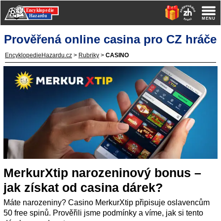
Prověřená online casina pro CZ hráče
EncyklopedieHazardu.cz
>
Rubriky
>
CASINO
MerkurXtip narozeninový bonus –
jak získat od casina dárek?
Máte narozeniny? Casino MerkurXtip připisuje oslavencům
50 free spinů. Prověřili jsme podmínky a víme, jak si tento