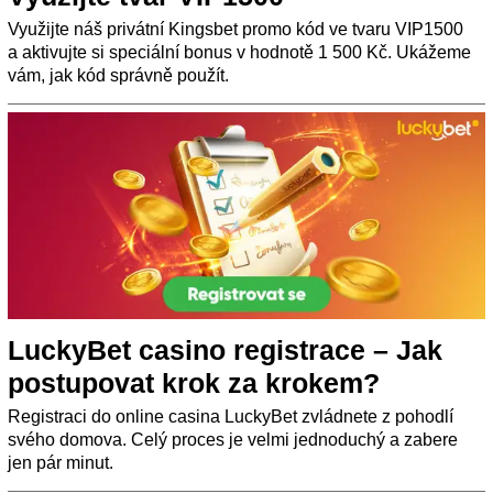
Využijte náš privátní Kingsbet promo kód ve tvaru VIP1500
a aktivujte si speciální bonus v hodnotě 1 500 Kč. Ukážeme
vám, jak kód správně použít.
LuckyBet casino registrace – Jak
postupovat krok za krokem?
Registraci do online casina LuckyBet zvládnete z pohodlí
svého domova. Celý proces je velmi jednoduchý a zabere
jen pár minut.