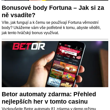
Bonusové body Fortuna – Jak si za
ně vsadíte?
Víte, jak fungují a k čemu se používají Fortuna věrnostní
body? Ukážeme vám vše potřebné k tomu, abyste věděli,
jak tento hráčský bonus využívat.
Betor automaty zdarma: Přehled
nejlepších her v tomto casinu
Vyzkoušejte Betor automaty 81 zdarma v demo režimu