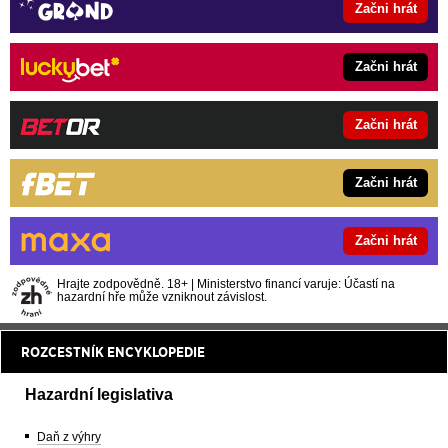
Začni hrát
Začni hrát
Začni hrát
Začni hrát
Začni hrát
Hrajte zodpovědně. 18+ | Ministerstvo financí varuje: Účastí na
hazardní hře může vzniknout závislost.
ROZCESTNÍK ENCYKLOPEDIE
Hazardní legislativa
Daň z výhry