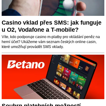
Casino vklad přes SMS: jak funguje
u O2, Vodafone a T-mobile?
Víte, kdo podporuje casino m-platby pro vkládání peněz na
herní účet? Ukážeme vám seznam českých online casin,
které umožňují provádět SMS vklady.
Souhrn platebních možností